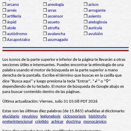
❒
arcano
❒
areología
❒
arisco
❒
arnés
❒
arras
❒
arrogante
❒
artillería
❒
ascensor
❒
asiento
❒
áspid
❒
asueto
❒
ateloglosia
❒
atole
❒
atrofia
❒
aurícula
❒
autódromo
❒
avalancha
❒
avulsión
❒
Azcapotzalco
❒
azumagado
Los iconos de la parte superior e inferior de la página te llevarán a otras
secciones útiles e interesantes. Puedes encontrar la etimología de una
palabra usando el motor de búsqueda en la parte superior a mano
derecha de la pantalla. Escribe el término que buscas en la casilla que
dice “Busca aquí” y luego presiona la tecla "Entrar", "↲" o "⚲"
dependiendo de tu teclado. El motor de búsqueda de Google abajo es
para buscar contenido dentro de las páginas.
Última actualización: Viernes, Julio 31 05:08 PDT 2026
Estas son las últimas diez palabras (de 15.865) añadidas al diccionario:
elucidario
revulsivo
legionelosis
ciclosporiasis
histótrofo
preterintencional
críptido
achicar
doctrina
monocárpico