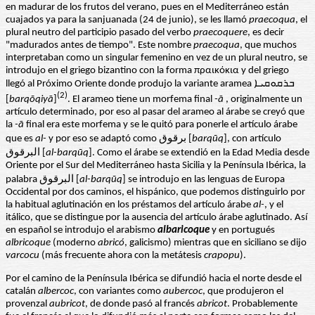
en madurar de los frutos del verano, pues en el Mediterráneo están
cuajados ya para la sanjuanada (24 de junio), se les llamó
praecoqua
, el
plural neutro del participio pasado del verbo
praecoquere
, es decir
"madurados antes de tiempo". Este nombre
praecoqua
, que muchos
interpretaban como un singular femenino en vez de un plural neutro, se
introdujo en el griego bizantino con la forma πραικόκια y del griego
llegó al Próximo Oriente donde produjo la variante aramea ܒܪܩܘܩܝܐ
(2)
[
barqōqiyā
]
. El arameo tiene un morfema final
-ā
, originalmente un
artículo determinado, por eso al pasar del arameo al árabe se creyó que
la
-ā
final era este morfema y se le quitó para ponerle el artículo árabe
que es
al-
y por eso se adaptó como برقوق [
barq
ū
q
], con artículo
البرقوق [
al-barq
ū
q
]. Como el árabe se extendió en la Edad Media desde
Oriente por el Sur del Mediterráneo hasta Sicilia y la Península Ibérica, la
palabra البرقوق [
al-barq
ū
q
] se introdujo en las lenguas de Europa
Occidental por dos caminos, el hispánico, que podemos distinguirlo por
la habitual aglutinación en los préstamos del artículo árabe
al-
, y el
itálico, que se distingue por la ausencia del artículo árabe aglutinado. Así
en español se introdujo el arabismo
albaricoque
y en portugués
albricoque
(moderno
abricó
, galicismo) mientras que en siciliano se dijo
varcocu
(más frecuente ahora con la metátesis
crapopu
).
Por el camino de la Península Ibérica se difundió hacia el norte desde el
catalán
albercoc
, con variantes como
aubercoc
, que produjeron el
provenzal
aubricot
, de donde pasó al francés
abricot
. Probablemente