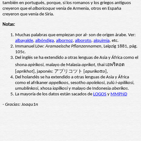
también en portugués, porque, si los romanos y los griegos antiguos
creyeron que el
albaricoque
venía de Armenia, otros en España
creyeron que venía de Siria.
Notas:
Muchas palabras que empiezan por al- son de origen árabe. Ver:
albayalde
,
albóndiga
,
albornoz
,
alboroto
,
alquimia
, etc.
Immanuel Löw:
Aramaeische Pflanzennamen
, Leipzig 1881, pág.
105c.
Del inglés se ha extendido a otras lenguas de Asia y África como el
shona
apirikosi
, malayo de Malasia
aprikot
, thai เอพริคอต
[
aprikhot
], japonés: アプリコツト [
apurikotto
],
Del holandés se ha extendido a otras lenguas de Asia y África
como el afrikaner
appelkoos
, sesotho
apolekosi
, zulú
i-apilikosi
,
umublinkosi
, xhosa
iapilkosi
y malayo de Indonesia
aberikos
.
La mayoría de los datos están sacados de
LOGOS
y
MMPND
- Gracias: Joaqu1n