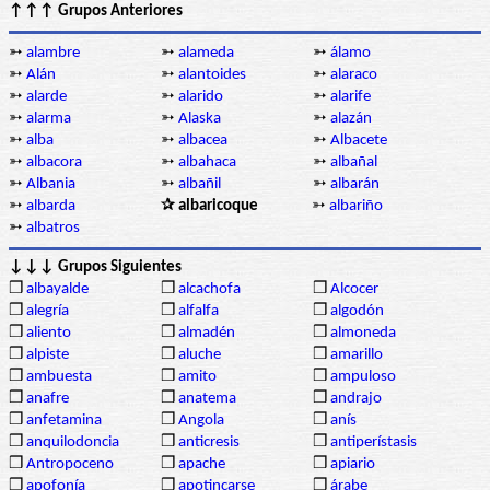
↑↑↑ Grupos Anteriores
➳
alambre
➳
alameda
➳
álamo
➳
Alán
➳
alantoides
➳
alaraco
➳
alarde
➳
alarido
➳
alarife
➳
alarma
➳
Alaska
➳
alazán
➳
alba
➳
albacea
➳
Albacete
➳
albacora
➳
albahaca
➳
albañal
➳
Albania
➳
albañil
➳
albarán
➳
albarda
✰ albaricoque
➳
albariño
➳
albatros
↓↓↓ Grupos Siguientes
❒
albayalde
❒
alcachofa
❒
Alcocer
❒
alegría
❒
alfalfa
❒
algodón
❒
aliento
❒
almadén
❒
almoneda
❒
alpiste
❒
aluche
❒
amarillo
❒
ambuesta
❒
amito
❒
ampuloso
❒
anafre
❒
anatema
❒
andrajo
❒
anfetamina
❒
Angola
❒
anís
❒
anquilodoncia
❒
anticresis
❒
antiperístasis
❒
Antropoceno
❒
apache
❒
apiario
❒
apofonía
❒
apotincarse
❒
árabe