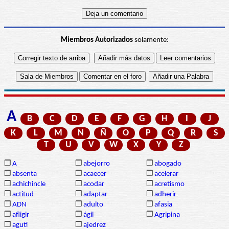
Miembros Autorizados
solamente:
A
B
C
D
E
F
G
H
I
J
K
L
M
N
Ñ
O
P
Q
R
S
T
U
V
W
X
Y
Z
❒
A
❒
abejorro
❒
abogado
❒
absenta
❒
acaecer
❒
acelerar
❒
achichincle
❒
acodar
❒
acretismo
❒
actitud
❒
adaptar
❒
adherir
❒
ADN
❒
adulto
❒
afasia
❒
afligir
❒
ágil
❒
Agripina
❒
agutí
❒
ajedrez