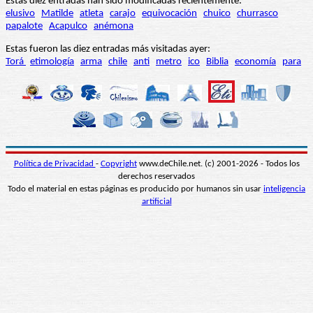
Estas diez entradas han sido modificadas recientemente:
elusivo
Matilde
atleta
carajo
equivocación
chuico
churrasco
papalote
Acapulco
anémona
Estas fueron las diez entradas más visitadas ayer:
Torá
etimología
arma
chile
anti
metro
ico
Biblia
economía
para
Política de Privacidad
-
Copyright
www.deChile.net. (c) 2001-2026 - Todos los
derechos reservados
Todo el material en estas páginas es producido por humanos sin usar
inteligencia
artificial