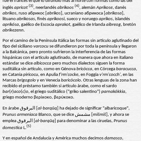
fue el francés el que lo difundió más al norte con formas como las del
(3)
(4)
inglés
apricot
, neerlandés
abrikoos
, alemán
Aprikose
, danés
abrikos
, ruso абрикос [
abrikos
], ucraniano абрикоса [
abrikosa
],
lituano
abrikosas
, finés
aprikoosi
, sueco y noruego
aprikos
, islandés
apríkósa
, gaélico de Escocia
aprakot
, gaélico de Irlanda
aibreog
, bretón
abrikezenn
.
Por el camino de la Península Itálica las formas sin artículo aglutinado del
tipo del siciliano
varcocu
se difundieron por toda la península y llegaron
a la Balcánica, pero pronto sufrieron la interferencia de las formas
hispánicas con el artículo aglutinado, de manera que ahora en italiano
estándar se dice
albicocca
pero muchos dialectos siguen la forma
suditálica sin artículo, como en Génova
bricòcca
, en Córcega
baracucca
,
en Catania
piricocu
, en Apulia
f'rm'cocke
, en Foggia
v'rm'cocch'
, en las
Marcas
brigogolo
y en Venecia
baricòcolo
. Otras lenguas de la zona han
recibido el préstamo también si artículo árabe, como el sardo
bar
(
r
)
aco
(
c
)
o
, el griego suditálico ("griko salentino")
parnakòkkia
,
griego moderno βερίκοκο, βερύκοκο.
En árabe البرقوق [
al-barq
ū
q
] ha dejado de significar "albaricoque",
Prunus armeniaca
Blanco, que se dice مشمش [
mi
š
mi
š
], y ahora se
emplea البرقوق [
al-barq
ū
q
] para denominar a las ciruelas,
Prunus
(5)
domestica
L.
Y en español de Andalucía y América muchos decimos
damasco
,