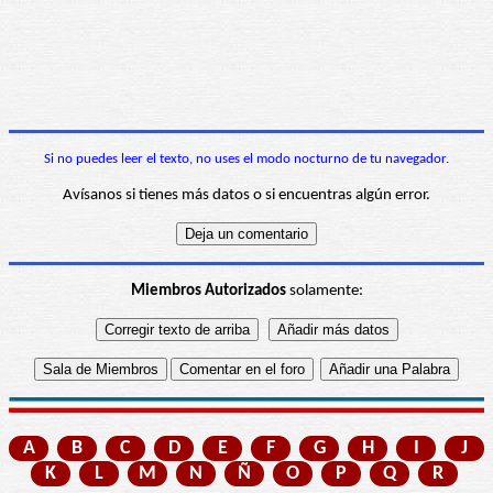
Si no puedes leer el texto, no uses el modo nocturno de tu navegador.
Avísanos si tienes más datos o si encuentras algún error.
Miembros Autorizados
solamente:
A
B
C
D
E
F
G
H
I
J
K
L
M
N
Ñ
O
P
Q
R