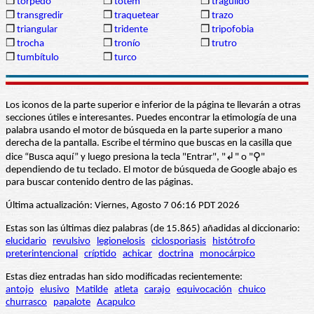
❒
torpedo
❒
tótem
❒
tragúlido
❒
transgredir
❒
traquetear
❒
trazo
❒
triangular
❒
tridente
❒
tripofobia
❒
trocha
❒
tronío
❒
trutro
❒
tumbítulo
❒
turco
Los iconos de la parte superior e inferior de la página te llevarán a otras
secciones útiles e interesantes. Puedes encontrar la etimología de una
palabra usando el motor de búsqueda en la parte superior a mano
derecha de la pantalla. Escribe el término que buscas en la casilla que
dice “Busca aquí” y luego presiona la tecla "Entrar", "↲" o "⚲"
dependiendo de tu teclado. El motor de búsqueda de Google abajo es
para buscar contenido dentro de las páginas.
Última actualización: Viernes, Agosto 7 06:16 PDT 2026
Estas son las últimas diez palabras (de 15.865) añadidas al diccionario:
elucidario
revulsivo
legionelosis
ciclosporiasis
histótrofo
preterintencional
críptido
achicar
doctrina
monocárpico
Estas diez entradas han sido modificadas recientemente:
antojo
elusivo
Matilde
atleta
carajo
equivocación
chuico
churrasco
papalote
Acapulco