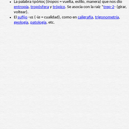
La palabra τρόπος (
tropos
= vuelta, estilo, manera) que nos dio
entropía
,
tropósfera
y
trópico
. Se asocia con la raíz *
trep-2
- (girar,
voltear).
El
sufijo
-ια (-
ia
= cualidad), como en
caligrafía
,
trigonometría
,
geología
,
patología
, etc.