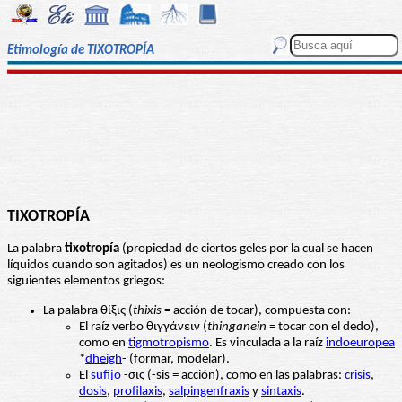
Etimología de TIXOTROPÍA
TIXOTROPÍA
La palabra
tixotropía
(propiedad de ciertos geles por la cual se hacen
líquidos cuando son agitados) es un neologismo creado con los
siguientes elementos griegos:
La palabra θίξις (
thixis
= acción de tocar), compuesta con:
El raíz verbo θιγγάνειν (
thinganein
= tocar con el dedo),
como en
tigmotropismo
. Es vinculada a la raíz
indoeuropea
*
dheigh
- (formar, modelar).
El
sufijo
-σις (-sis = acción), como en las palabras:
crisis
,
dosis
,
profilaxis
,
salpingenfraxis
y
sintaxis
.