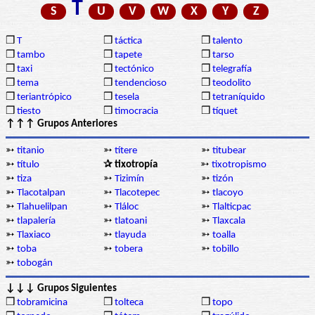
T
S
U
V
W
X
Y
Z
❒
T
❒
táctica
❒
talento
❒
tambo
❒
tapete
❒
tarso
❒
taxi
❒
tectónico
❒
telegrafía
❒
tema
❒
tendencioso
❒
teodolito
❒
teriantrópico
❒
tesela
❒
tetraníquido
❒
tiesto
❒
timocracia
❒
tíquet
↑↑↑ Grupos Anteriores
➳
titanio
➳
títere
➳
titubear
➳
título
✰ tixotropía
➳
tixotropismo
➳
tiza
➳
Tizimín
➳
tizón
➳
Tlacotalpan
➳
Tlacotepec
➳
tlacoyo
➳
Tlahuelilpan
➳
Tláloc
➳
Tlalticpac
➳
tlapalería
➳
tlatoani
➳
Tlaxcala
➳
Tlaxiaco
➳
tlayuda
➳
toalla
➳
toba
➳
tobera
➳
tobillo
➳
tobogán
↓↓↓ Grupos Siguientes
❒
tobramicina
❒
tolteca
❒
topo