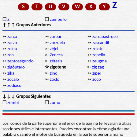
Z
S
T
U
V
W
X
Y
❒
Z
❒
zambullo
↑↑↑ Grupos Anteriores
➳
zarco
➳
zarpar
➳
zarrapastroso
➳
zarza
➳
zarzuela
➳
zascandil
➳
zeína
➳
zéjel
➳
zelote
➳
zen
➳
Zeneca
➳
zepelín
➳
zeptosegundo
➳
zétesis
➳
zeugma
➳
zigóptero
✰ zigoteno
➳
zig zag
➳
zika
➳
zinc
➳
zíper
➳
zócalo
➳
zoclo
➳
zoco
➳
zodíaco
↓↓↓ Grupos Siguientes
❒
zombi
❒
zumo
Los iconos de la parte superior e inferior de la página te llevarán a otras
secciones útiles e interesantes. Puedes encontrar la etimología de una
palabra usando el motor de búsqueda en la parte superior a mano