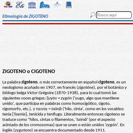
Etimología de ZIGOTENO
ZIGOTENO o CIGOTENO
La palabra
zigoteno
, o más correctamente en español
cigoteno
, es un
neologismo acuñado en 1907, en francés (
zigotène
), por el botánico y
biólogo belga Victor Grégoire (1870-1938), para lo cual tomó las
siguientes voces griegas: ζυγόν =
zygón
('yugo, algo que mantiene
unido', que participa en palabras como homocigótico, cigoto,
cigomorfo, etc.), y ταινία =
tainíā
('hilo, cinta', como en los vocablos:
tenia [
Taenia
], tenicida y tenífugo. Literalmente entonces cigoteno se
traduce como "hilos, cintas o filamentos, '
tainíā
' (por el aspecto
acintado de los cromosomas) que se unen o están unidos '
zygón
'. En
inglés (
zygotene
) se encuentra documentado desde 1911.