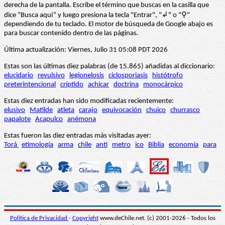
derecha de la pantalla. Escribe el término que buscas en la casilla que
dice “Busca aquí” y luego presiona la tecla "Entrar", "↲" o "⚲"
dependiendo de tu teclado. El motor de búsqueda de Google abajo es
para buscar contenido dentro de las páginas.
Última actualización: Viernes, Julio 31 05:08 PDT 2026
Estas son las últimas diez palabras (de 15.865) añadidas al diccionario:
elucidario
revulsivo
legionelosis
ciclosporiasis
histótrofo
preterintencional
críptido
achicar
doctrina
monocárpico
Estas diez entradas han sido modificadas recientemente:
elusivo
Matilde
atleta
carajo
equivocación
chuico
churrasco
papalote
Acapulco
anémona
Estas fueron las diez entradas más visitadas ayer:
Torá
etimología
arma
chile
anti
metro
ico
Biblia
economía
para
Política de Privacidad
-
Copyright
www.deChile.net. (c) 2001-2026 - Todos los