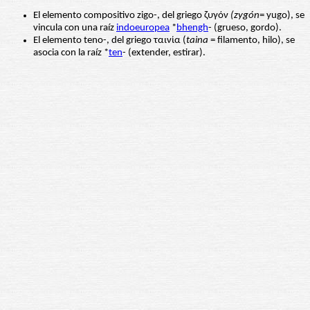
El elemento compositivo zigo-, del griego ζυγόν
(zygón
= yugo), se
vincula con una raíz
indoeuropea
*
bhengh
- (grueso, gordo).
El elemento teno-, del griego ταινία (
taina
= filamento, hilo), se
asocia con la raíz *
ten
- (extender, estirar).