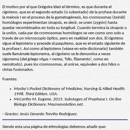
El motivo por el que Grégoire ideó el término, es que durante el
cigoteno, que es el segundo estado (o subestado) de la profase durante
la meiosis I en el proceso de la gametogénesis, los cromosomas (
tainíā
)
homólogos experimentan sinapsis, es decir, se unen (
zygón
) hasta
quedar recombinados en toda su longitud. Cuando termina la sinapsis o
la unión, cada par de cromosomas homólogos se ven como uno solo a
través de un microscopio óptico, pero en realidad son dos. El cigoteno
sigue al leptoteno y precede al paquiteno, que es el estado siguiente de
la profase I. Así como al leptoteno (véase en este diccionario) también
suele llamársele leptonema, al cigoteno se le denomina a veces
cigonema (del griego νῆμα =
nema
, 'hilo, fliamento', como en
nemátodo), pues los cromosomas, al unirse, equivalen a dos hilos o
cintas fusionados.
Fuentes:
Mosby's Pocket Dictionary of Medicine, Nursing & Allied Health.
1998. Third Edition. USA.
McCarthy M. Eugene. 2015. Substages of Prophase I. On line
Biology Dictionary. Macroevolution.net.
- Gracias: Jesús Gerardo Treviño Rodríguez.
Siendo esta una página de etimologías debemos añadir que: