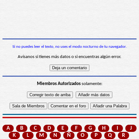
Si no puedes leer el texto, no uses el modo nocturno de tu navegador.
Avísanos si tienes más datos o si encuentras algún error.
Miembros Autorizados
solamente:
A
B
C
D
E
F
G
H
I
J
K
L
M
N
Ñ
O
P
Q
R