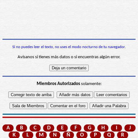
Si no puedes leer el texto, no uses el modo nocturno de tu navegador.
Avísanos si tienes más datos o si encuentras algún error.
Miembros Autorizados
solamente:
A
B
C
D
E
F
G
H
I
J
K
L
M
N
Ñ
O
P
Q
R