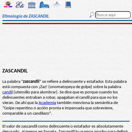
Etimología de ZASCANDIL
ZASCANDIL
La palabra "
zascandil
" se refiere a delincuente y estafador. Esta palabra
está compuesta con ¡Zaz! (onomatopeya de golpe) sobre la palabra
candil
(utensilio para alumbrar). Se dice que es porque cuando los
delincuentes entraban a robar, apagaban el candil para que no los
vieran. De ahí que la
Academia
también menciona la semántica de
"Golpe repentino o acción pronta e impensada que sobreviene,
comparable a un candilazo".
El valor de zascandil como delincuente o estafador es absolutamente
desusado, al menos en España. Zascandil lo usamos mucho para definir