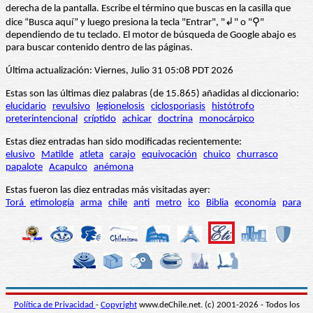
derecha de la pantalla. Escribe el término que buscas en la casilla que
dice “Busca aquí” y luego presiona la tecla "Entrar", "↲" o "⚲"
dependiendo de tu teclado. El motor de búsqueda de Google abajo es
para buscar contenido dentro de las páginas.
Última actualización: Viernes, Julio 31 05:08 PDT 2026
Estas son las últimas diez palabras (de 15.865) añadidas al diccionario:
elucidario
revulsivo
legionelosis
ciclosporiasis
histótrofo
preterintencional
críptido
achicar
doctrina
monocárpico
Estas diez entradas han sido modificadas recientemente:
elusivo
Matilde
atleta
carajo
equivocación
chuico
churrasco
papalote
Acapulco
anémona
Estas fueron las diez entradas más visitadas ayer:
Torá
etimología
arma
chile
anti
metro
ico
Biblia
economía
para
Política de Privacidad
-
Copyright
www.deChile.net. (c) 2001-2026 - Todos los