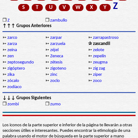
Z
S
T
U
V
W
X
Y
❒
Z
❒
zambullo
↑↑↑ Grupos Anteriores
➳
zarco
➳
zarpar
➳
zarrapastroso
➳
zarza
➳
zarzuela
✰ zascandil
➳
zeína
➳
zéjel
➳
zelote
➳
zen
➳
Zeneca
➳
zepelín
➳
zeptosegundo
➳
zétesis
➳
zeugma
➳
zigóptero
➳
zigoteno
➳
zig zag
➳
zika
➳
zinc
➳
zíper
➳
zócalo
➳
zoclo
➳
zoco
➳
zodíaco
↓↓↓ Grupos Siguientes
❒
zombi
❒
zumo
Los iconos de la parte superior e inferior de la página te llevarán a otras
secciones útiles e interesantes. Puedes encontrar la etimología de una
palabra usando el motor de búsqueda en la parte superior a mano