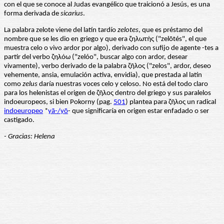
con el que se conoce al Judas evangélico que traicionó a Jesús, es una
forma derivada de
sicarius
.
La palabra zelote viene del latín tardío
zelotes
, que es préstamo del
nombre que se les dio en griego y que era ζηλωτής ("zelōtés", el que
muestra celo o vivo ardor por algo), derivado con sufijo de agente -tes a
partir del verbo ζηλόω ("zelóo", buscar algo con ardor, desear
vivamente), verbo derivado de la palabra ζῆλος ("zelos", ardor, deseo
vehemente, ansia, emulación activa, envidia), que prestada al latín
como
zelus
daría nuestras voces celo y celoso. No está del todo claro
para los helenistas el origen de ζῆλος dentro del griego y sus paralelos
indoeuropeos, si bien Pokorny (pag.
501
) plantea para ζῆλος un radical
indoeuropeo
*
yā-/yō
- que significaría en origen estar enfadado o ser
castigado.
- Gracias: Helena