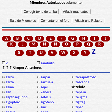
Miembros Autorizados
solamente:
A
B
C
D
E
F
G
H
I
J
K
L
M
N
Ñ
O
P
Q
R
Z
S
T
U
V
W
X
Y
❒
Z
❒
zambullo
↑↑↑ Grupos Anteriores
➳
zarco
➳
zarpar
➳
zarrapastroso
➳
zarza
➳
zarzuela
➳
zascandil
➳
zeína
➳
zéjel
✰ zelote
➳
zen
➳
Zeneca
➳
zepelín
➳
zeptosegundo
➳
zétesis
➳
zeugma
➳
zigóptero
➳
zigoteno
➳
zig zag
➳
zika
➳
zinc
➳
zíper