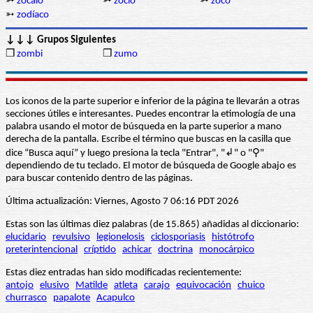
➳
zócalo
➳
zoclo
➳
zoco
➳
zodíaco
↓↓↓ Grupos Siguientes
❒
zombi
❒
zumo
Los iconos de la parte superior e inferior de la página te llevarán a otras
secciones útiles e interesantes. Puedes encontrar la etimología de una
palabra usando el motor de búsqueda en la parte superior a mano
derecha de la pantalla. Escribe el término que buscas en la casilla que
dice “Busca aquí” y luego presiona la tecla "Entrar", "↲" o "⚲"
dependiendo de tu teclado. El motor de búsqueda de Google abajo es
para buscar contenido dentro de las páginas.
Última actualización: Viernes, Agosto 7 06:16 PDT 2026
Estas son las últimas diez palabras (de 15.865) añadidas al diccionario:
elucidario
revulsivo
legionelosis
ciclosporiasis
histótrofo
preterintencional
críptido
achicar
doctrina
monocárpico
Estas diez entradas han sido modificadas recientemente:
antojo
elusivo
Matilde
atleta
carajo
equivocación
chuico
churrasco
papalote
Acapulco