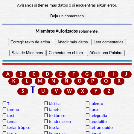
Avísanos si tienes más datos o si encuentras algún error.
Miembros Autorizados
solamente:
A
B
C
D
E
F
G
H
I
J
K
L
M
N
Ñ
O
P
Q
R
T
S
U
V
W
X
Y
Z
❒
T
❒
táctica
❒
talento
❒
tambo
❒
tapete
❒
tarso
❒
taxi
❒
tectónico
❒
telegrafía
❒
tema
❒
tendencioso
❒
teodolito
❒
teriantrópico
❒
tesela
❒
tetraníquido
❒
tiesto
❒
timocracia
❒
tíquet