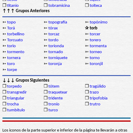
❒
titanio
❒
tobramicina
❒
tolteca
↑↑↑ Grupos Anteriores
➳
topo
➳
topografía
➳
topónimo
➳
Torá
➳
tórax
✰ torb
➳
torbellino
➳
torcaz
➳
torcer
➳
Torcuato
➳
tordo
➳
torero
➳
torio
➳
torionda
➳
tormenta
➳
tormento
➳
tornado
➳
torneo
➳
tornera
➳
torniquete
➳
torno
➳
toro
➳
toronja
➳
toronjil
➳
torpe
↓↓↓ Grupos Siguientes
❒
torpedo
❒
tótem
❒
tragúlido
❒
transgredir
❒
traquetear
❒
trazo
❒
triangular
❒
tridente
❒
tripofobia
❒
trocha
❒
tronío
❒
trutro
❒
tumbítulo
❒
turco
Los iconos de la parte superior e inferior de la página te llevarán a otras