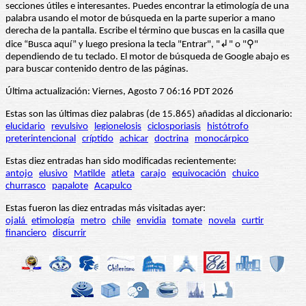
secciones útiles e interesantes. Puedes encontrar la etimología de una
palabra usando el motor de búsqueda en la parte superior a mano
derecha de la pantalla. Escribe el término que buscas en la casilla que
dice “Busca aquí” y luego presiona la tecla "Entrar", "↲" o "⚲"
dependiendo de tu teclado. El motor de búsqueda de Google abajo es
para buscar contenido dentro de las páginas.
Última actualización: Viernes, Agosto 7 06:16 PDT 2026
Estas son las últimas diez palabras (de 15.865) añadidas al diccionario:
elucidario
revulsivo
legionelosis
ciclosporiasis
histótrofo
preterintencional
críptido
achicar
doctrina
monocárpico
Estas diez entradas han sido modificadas recientemente:
antojo
elusivo
Matilde
atleta
carajo
equivocación
chuico
churrasco
papalote
Acapulco
Estas fueron las diez entradas más visitadas ayer:
ojalá
etimología
metro
chile
envidia
tomate
novela
curtir
financiero
discurrir