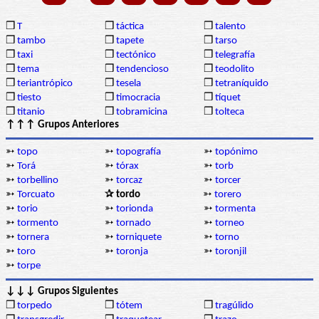
❒
T
❒
táctica
❒
talento
❒
tambo
❒
tapete
❒
tarso
❒
taxi
❒
tectónico
❒
telegrafía
❒
tema
❒
tendencioso
❒
teodolito
❒
teriantrópico
❒
tesela
❒
tetraníquido
❒
tiesto
❒
timocracia
❒
tíquet
❒
titanio
❒
tobramicina
❒
tolteca
↑↑↑ Grupos Anteriores
➳
topo
➳
topografía
➳
topónimo
➳
Torá
➳
tórax
➳
torb
➳
torbellino
➳
torcaz
➳
torcer
➳
Torcuato
✰ tordo
➳
torero
➳
torio
➳
torionda
➳
tormenta
➳
tormento
➳
tornado
➳
torneo
➳
tornera
➳
torniquete
➳
torno
➳
toro
➳
toronja
➳
toronjil
➳
torpe
↓↓↓ Grupos Siguientes
❒
torpedo
❒
tótem
❒
tragúlido