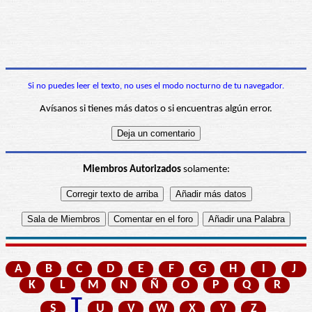
Si no puedes leer el texto, no uses el modo nocturno de tu navegador.
Avísanos si tienes más datos o si encuentras algún error.
Miembros Autorizados
solamente:
A
B
C
D
E
F
G
H
I
J
K
L
M
N
Ñ
O
P
Q
R
T
S
U
V
W
X
Y
Z