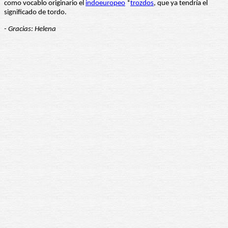
como vocablo originario el
indoeuropeo
*
trozdos
, que ya tendría el
significado de tordo.
- Gracias: Helena