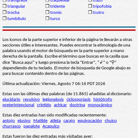
❒
transgredir
❒
traquetear
❒
trazo
❒
triangular
❒
tridente
❒
tripofobia
❒
trocha
❒
tronío
❒
trutro
❒
tumbítulo
❒
turco
Los iconos de la parte superior e inferior de la página te llevarán a otras
secciones útiles e interesantes. Puedes encontrar la etimología de una
palabra usando el motor de búsqueda en la parte superior a mano
derecha de la pantalla. Escribe el término que buscas en la casilla que
dice “Busca aquí” y luego presiona la tecla "Entrar", "↲" o "⚲"
dependiendo de tu teclado. El motor de búsqueda de Google abajo es
para buscar contenido dentro de las páginas.
Última actualización: Viernes, Agosto 7 06:16 PDT 2026
Estas son las últimas diez palabras (de 15.865) añadidas al diccionario:
elucidario
revulsivo
legionelosis
ciclosporiasis
histótrofo
preterintencional
críptido
achicar
doctrina
monocárpico
Estas diez entradas han sido modificadas recientemente:
antojo
elusivo
Matilde
atleta
carajo
equivocación
chuico
churrasco
papalote
Acapulco
Estas fueron las diez entradas más visitadas ayer: