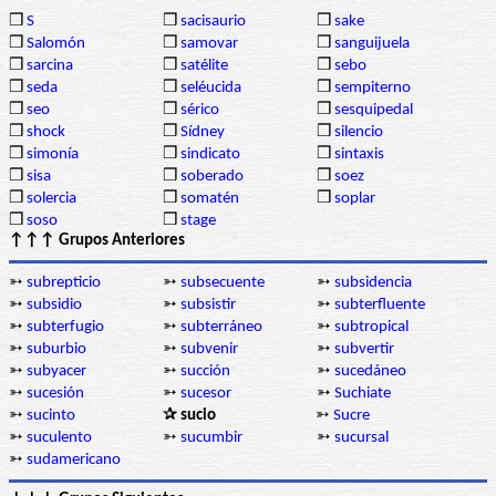
❒
S
❒
sacisaurio
❒
sake
❒
Salomón
❒
samovar
❒
sanguijuela
❒
sarcina
❒
satélite
❒
sebo
❒
seda
❒
seléucida
❒
sempiterno
❒
seo
❒
sérico
❒
sesquipedal
❒
shock
❒
Sídney
❒
silencio
❒
simonía
❒
sindicato
❒
sintaxis
❒
sisa
❒
soberado
❒
soez
❒
solercia
❒
somatén
❒
soplar
❒
soso
❒
stage
↑↑↑ Grupos Anteriores
➳
subrepticio
➳
subsecuente
➳
subsidencia
➳
subsidio
➳
subsistir
➳
subterfluente
➳
subterfugio
➳
subterráneo
➳
subtropical
➳
suburbio
➳
subvenir
➳
subvertir
➳
subyacer
➳
succión
➳
sucedáneo
➳
sucesión
➳
sucesor
➳
Suchiate
➳
sucinto
✰ sucio
➳
Sucre
➳
suculento
➳
sucumbir
➳
sucursal
➳
sudamericano