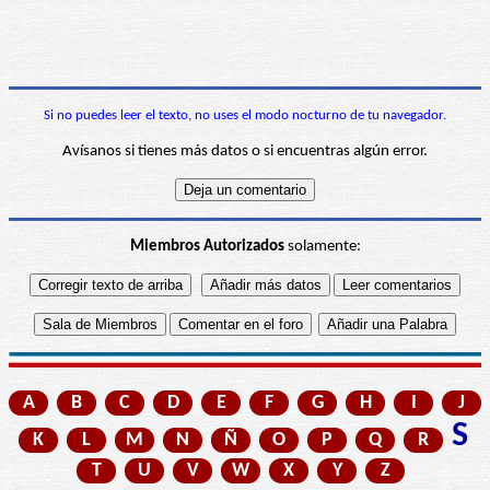
Si no puedes leer el texto, no uses el modo nocturno de tu navegador.
Avísanos si tienes más datos o si encuentras algún error.
Miembros Autorizados
solamente:
A
B
C
D
E
F
G
H
I
J
S
K
L
M
N
Ñ
O
P
Q
R
T
U
V
W
X
Y
Z