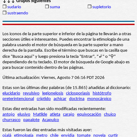
↓↓↓ Grupos Siguientes
❒
sudario
❒
suma
❒
supletorio
❒
sustraendo
Los iconos de la parte superior e inferior de la página te llevarán a otras
secciones útiles e interesantes. Puedes encontrar la etimología de una
palabra usando el motor de búsqueda en la parte superior a mano
derecha de la pantalla. Escribe el término que buscas en la casilla que
dice “Busca aquí” y luego presiona la tecla "Entrar", "↲" o "⚲"
dependiendo de tu teclado. El motor de búsqueda de Google abajo es
para buscar contenido dentro de las páginas.
Última actualización: Viernes, Agosto 7 06:16 PDT 2026
Estas son las últimas diez palabras (de 15.865) añadidas al diccionario:
elucidario
revulsivo
legionelosis
ciclosporiasis
histótrofo
preterintencional
críptido
achicar
doctrina
monocárpico
Estas diez entradas han sido modificadas recientemente:
antojo
elusivo
Matilde
atleta
carajo
equivocación
chuico
churrasco
papalote
Acapulco
Estas fueron las diez entradas más visitadas ayer:
ojalá
etimología
metro
chile
envidia
tomate
novela
curtir