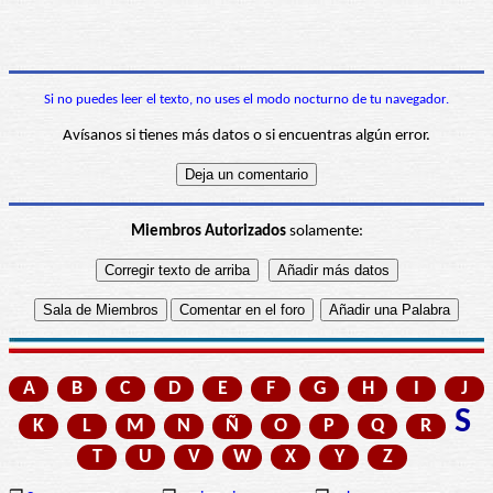
Si no puedes leer el texto, no uses el modo nocturno de tu navegador.
Avísanos si tienes más datos o si encuentras algún error.
Miembros Autorizados
solamente:
A
B
C
D
E
F
G
H
I
J
S
K
L
M
N
Ñ
O
P
Q
R
T
U
V
W
X
Y
Z