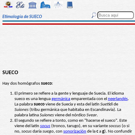
Etimología de SUECO
SUECO
Hay dos homógrafos
sueco
:
El primero se refiere a la gente y lenguaje de Suecia. El idioma
sueco es una lengua
germánica
emparentada con el
neerlandés
.
La palabra
sueco
viene de Suecia y esta del latín
Suetidi
de
Suiones
(tribu germánica que habitaba en Escandinavia). La
palabra latina
Suiones
viene del nórdico
Svear
.
El segundo se refiere a tonto, como en "hacerse el sueco". Este
viene del latín
socus
(tronco, tarugo), en su variante
soccus
(o si
no,
socus
daría
suego
, con
sonorización
de la
c
a
g
). No confundir