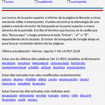
❒
suma
❒
supletorio
❒
sustraendo
Los iconos de la parte superior e inferior de la página te llevarán a otras
secciones útiles e interesantes. Puedes encontrar la etimología de una
palabra usando el motor de búsqueda en la parte superior a mano
derecha de la pantalla. Escribe el término que buscas en la casilla que
dice “Busca aquí” y luego presiona la tecla "Entrar", "↲" o "⚲"
dependiendo de tu teclado. El motor de búsqueda de Google abajo es
para buscar contenido dentro de las páginas.
Última actualización: Viernes, Agosto 7 06:16 PDT 2026
Estas son las últimas diez palabras (de 15.865) añadidas al diccionario:
elucidario
revulsivo
legionelosis
ciclosporiasis
histótrofo
preterintencional
críptido
achicar
doctrina
monocárpico
Estas diez entradas han sido modificadas recientemente:
antojo
elusivo
Matilde
atleta
carajo
equivocación
chuico
churrasco
papalote
Acapulco
Estas fueron las diez entradas más visitadas ayer:
escaparate
etimología
envidia
tomate
metro
chile
discurrir
financiero
curtir
púnico