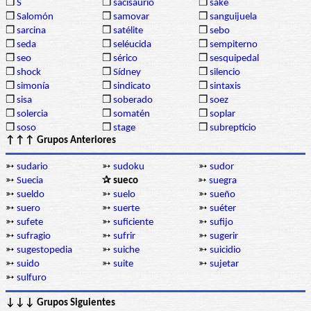
❒
S
❒
sacisaurio
❒
sake
❒
Salomón
❒
samovar
❒
sanguijuela
❒
sarcina
❒
satélite
❒
sebo
❒
seda
❒
seléucida
❒
sempiterno
❒
seo
❒
sérico
❒
sesquipedal
❒
shock
❒
Sídney
❒
silencio
❒
simonía
❒
sindicato
❒
sintaxis
❒
sisa
❒
soberado
❒
soez
❒
solercia
❒
somatén
❒
soplar
❒
soso
❒
stage
❒
subrepticio
↑↑↑ Grupos Anteriores
➳
sudario
➳
sudoku
➳
sudor
➳
Suecia
✰ sueco
➳
suegra
➳
sueldo
➳
suelo
➳
sueño
➳
suero
➳
suerte
➳
suéter
➳
sufete
➳
suficiente
➳
sufijo
➳
sufragio
➳
sufrir
➳
sugerir
➳
sugestopedia
➳
suiche
➳
suicidio
➳
suido
➳
suite
➳
sujetar
➳
sulfuro
↓↓↓ Grupos Siguientes