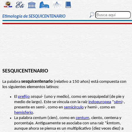
Etimología de SESQUICENTENARIO
SESQUICENTENARIO
La palabra
sesquicentenario
(relativo a 150 años) está compuesta con
los siguientes elementos latinos:
El
prefijo
sesqui-
(uno y medio), como en sesquipedal (de pie y
medio de largo). Este se vincula con la raíz
indoeuropea
*
sēmi
-,
presente en semi-, como en
semicírculo
y hemi-, como en
hemisferio
.
La palabra
centum
(cien), como en
centum
, ciento, centena y
porcentaje. Antiguamente se asociaba con una raíz *ḱmtom,
aunque ahora se piensa es un multiplicativo (diez veces diez) a