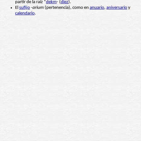
partir de la raíz *
dekm
- (
diez
).
El
sufijo
-
arium
(pertenencia), como en
anuario
,
aniversario
y
calendario
.