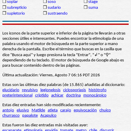
❒
soplar
❒
soso
❒
stage
❒
subrepticio
❒
sudario
❒
suma
❒
supletorio
❒
sustraendo
Los iconos de la parte superior e inferior de la página te llevarán a otras
secciones útiles e interesantes. Puedes encontrar la etimología de una
palabra usando el motor de búsqueda en la parte superior a mano
derecha de la pantalla. Escribe el término que buscas en la casilla que
dice “Busca aquí” y luego presiona la tecla "Entrar", "↲" o "⚲"
dependiendo de tu teclado. El motor de búsqueda de Google abajo es
para buscar contenido dentro de las páginas.
Última actualización: Viernes, Agosto 7 06:16 PDT 2026
Estas son las últimas diez palabras (de 15.865) añadidas al diccionario:
elucidario
revulsivo
legionelosis
ciclosporiasis
histótrofo
preterintencional
críptido
achicar
doctrina
monocárpico
Estas diez entradas han sido modificadas recientemente:
antojo
elusivo
Matilde
atleta
carajo
equivocación
chuico
churrasco
papalote
Acapulco
Estas fueron las diez entradas más visitadas ayer:
escaparate
etimología
envidia
tomate
metro
chile
discurrir