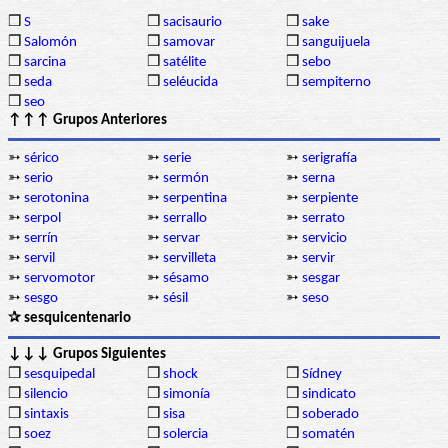
❒
S
❒
sacisaurio
❒
sake
❒
Salomón
❒
samovar
❒
sanguijuela
❒
sarcina
❒
satélite
❒
sebo
❒
seda
❒
seléucida
❒
sempiterno
❒
seo
↑↑↑ Grupos Anteriores
➳
sérico
➳
serie
➳
serigrafía
➳
serio
➳
sermón
➳
serna
➳
serotonina
➳
serpentina
➳
serpiente
➳
serpol
➳
serrallo
➳
serrato
➳
serrín
➳
servar
➳
servicio
➳
servil
➳
servilleta
➳
servir
➳
servomotor
➳
sésamo
➳
sesgar
➳
sesgo
➳
sésil
➳
seso
✰ sesquicentenario
↓↓↓ Grupos Siguientes
❒
sesquipedal
❒
shock
❒
Sídney
❒
silencio
❒
simonía
❒
sindicato
❒
sintaxis
❒
sisa
❒
soberado
❒
soez
❒
solercia
❒
somatén