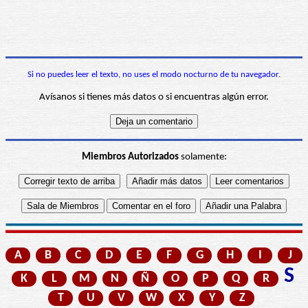
Si no puedes leer el texto, no uses el modo nocturno de tu navegador.
Avísanos si tienes más datos o si encuentras algún error.
Miembros Autorizados
solamente:
A
B
C
D
E
F
G
H
I
J
S
K
L
M
N
Ñ
O
P
Q
R
T
U
V
W
X
Y
Z