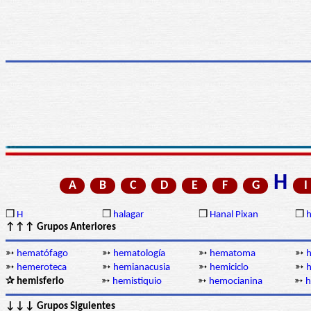
H
A
B
C
D
E
F
G
I
❒
H
❒
halagar
❒
Hanal Pixan
❒
h
↑↑↑ Grupos Anteriores
➳
hematófago
➳
hematología
➳
hematoma
➳
➳
hemeroteca
➳
hemianacusia
➳
hemiciclo
➳
h
✰ hemisferio
➳
hemistiquio
➳
hemocianina
➳
h
↓↓↓ Grupos Siguientes