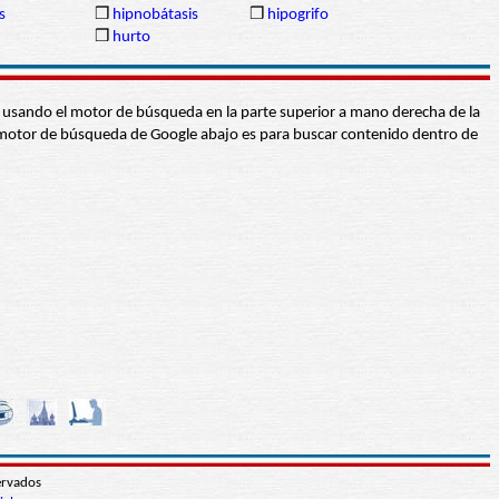
s
❒
hipnobátasis
❒
hipogrifo
❒
hurto
abra usando el motor de búsqueda en la parte superior a mano derecha de la
 El motor de búsqueda de Google abajo es para buscar contenido dentro de
ervados