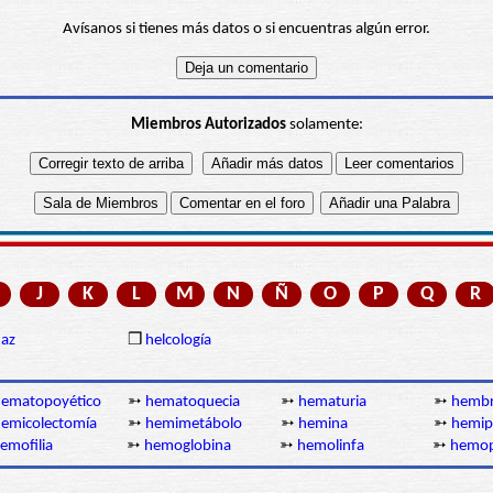
Avísanos si tienes más datos o si encuentras algún error.
Miembros Autorizados
solamente:
J
K
L
M
N
Ñ
O
P
Q
R
az
❒
helcología
hematopoyético
➳
hematoquecia
➳
hematuria
➳
hemb
emicolectomía
➳
hemimetábolo
➳
hemina
➳
hemip
emofilia
➳
hemoglobina
➳
hemolinfa
➳
hemop