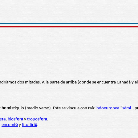
tendríamos dos mitades. A la parte de arriba (donde se encuentra Canadá y el
y
hemi
stiquio (medio verso). Este se vincula con raíz
indoeuropea
*
sēmi
-, 
era
,
bio
sfera
y
tropo
sfera
.
n
encom
io
y
fitoftir
io
.