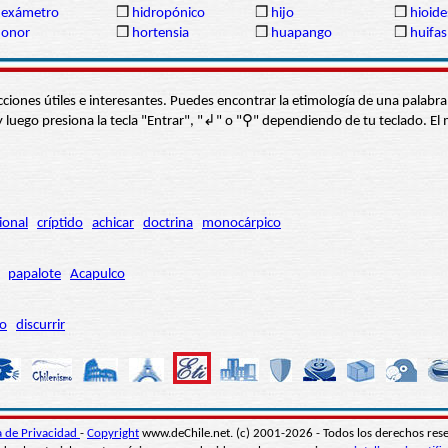
hexámetro
❒
hidropónico
❒
hijo
❒
hioide
honor
❒
hortensia
❒
huapango
❒
huifas
s secciones útiles e interesantes. Puedes encontrar la etimología de una pal
í” y luego presiona la tecla "Entrar", "↲" o "⚲" dependiendo de tu teclado.
ional
críptido
achicar
doctrina
monocárpico
papalote
Acapulco
ro
discurrir
ca de Privacidad
-
Copyright
www.deChile.net. (c) 2001-2026 - Todos los derechos res