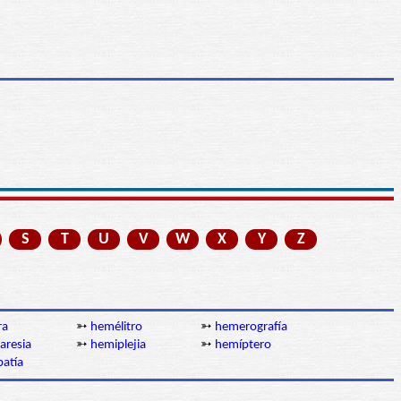
S
T
U
V
W
X
Y
Z
ra
➳
hemélitro
➳
hemerografía
aresia
➳
hemiplejia
➳
hemíptero
atía