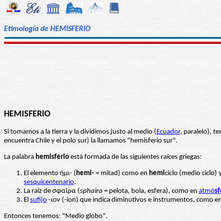
Etimología de HEMISFERIO
HEMISFERIO
Si tomamos a la tierra y la dividimos justo al medio (
Ecuador
, paralelo), 
encuentra Chile y el polo sur) la llamamos "hemisferio sur".
La palabra
hemisferio
está formada de las siguientes raíces griegas:
El elemento ἡμι- (
hemi-
= mitad) como en
hemi
ciclo (medio ciclo) 
sesquicentenario
.
La raíz de σφαῖρα (
sphaira
= pelota, bola, esfera), como en
atmó
sf
El
sufijo
-ιον (-ion) que indica diminutivos e instrumentos, como e
Entonces tenemos: "Medio globo".