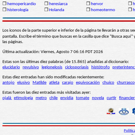
❒
hemopericardio
❒
heresiarca
❒
hervor
❒
❒
histerología
❒
Holanda
❒
homeotermo
❒
Los iconos de la parte superior e inferior de la página te llevarán a otra
pantalla. Escribe el término que buscas en la casilla que dice “Busca aqu
las páginas.
Última actualización: Viernes, Agosto 7 06:16 PDT 2026
Estas son las últimas diez palabras (de 15.865) añadidas al diccionario:
elucidario
revulsivo
legionelosis
ciclosporiasis
histótrofo
preterintenc
Estas diez entradas han sido modificadas recientemente:
antojo
elusivo
Matilde
atleta
carajo
equivocación
chuico
churrasco
Estas fueron las diez entradas más visitadas ayer:
ojalá
etimología
metro
chile
envidia
tomate
novela
curtir
financie
Políti