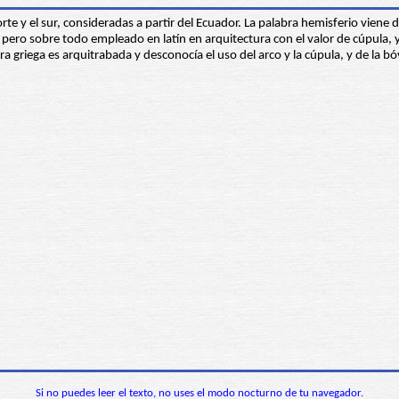
rte y el sur, consideradas a partir del Ecuador. La palabra hemisferio viene d
pero sobre todo empleado en latín en arquitectura con el valor de cúpula, y
ra griega es arquitrabada y desconocía el uso del arco y la cúpula, y de la b
Si no puedes leer el texto, no uses el modo nocturno de tu navegador.