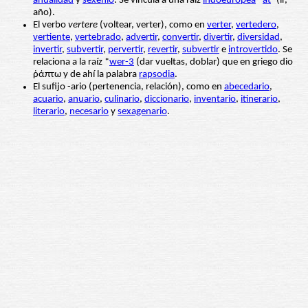
anualidad
y
sexenio
. Se vincula a una raíz
indoeuropea
*
at
- (ir,
año).
El verbo
vertere
(voltear, verter), como en
verter
,
vertedero
,
vertiente
,
vertebrado
,
advertir
,
convertir
,
divertir
,
diversidad
,
invertir
,
subvertir
,
pervertir
,
revertir
,
subvertir
e
introvertido
. Se
relaciona a la raíz *
wer-3
(dar vueltas, doblar) que en griego dio
ῥάπτω y de ahí la palabra
rapsodia
.
El sufijo -ario (pertenencia, relación), como en
abecedario
,
acuario
,
anuario
,
culinario
,
diccionario
,
inventario
,
itinerario
,
literario
,
necesario
y
sexagenario
.