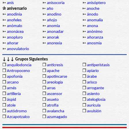
➳
anís
➳
anisocoria
➳
anisóptero
✰ aniversario
➳
año
➳
anoche
➳
anodinia
➳
anodino
➳
ánodo
➳
anofeles
➳
añojo
➳
anomalía
➳
anómalo
➳
anomia
➳
anona
➳
anonácea
➳
anonadar
➳
anónimo
➳
anopluro
➳
anorak
➳
añoranza
➳
añorar
➳
anorexia
➳
anosmia
➳
anovulatorio
↓↓↓ Grupos Siguientes
❒
anquilodoncia
❒
anticresis
❒
antiperístasis
❒
Antropoceno
❒
apache
❒
apiario
❒
apofonía
❒
apotincarse
❒
árabe
❒
arcano
❒
areología
❒
arisco
❒
arnés
❒
arras
❒
arrogante
❒
artillería
❒
ascensor
❒
asiento
❒
áspid
❒
asueto
❒
ateloglosia
❒
atole
❒
atrofia
❒
aurícula
❒
autódromo
❒
avalancha
❒
avulsión
❒
Azcapotzalco
❒
azumagado