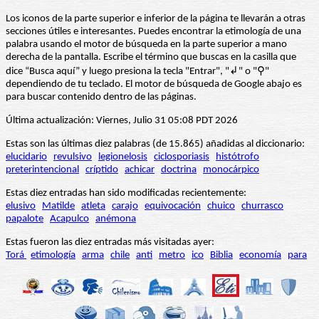
Los iconos de la parte superior e inferior de la página te llevarán a otras
secciones útiles e interesantes. Puedes encontrar la etimología de una
palabra usando el motor de búsqueda en la parte superior a mano
derecha de la pantalla. Escribe el término que buscas en la casilla que
dice “Busca aquí” y luego presiona la tecla "Entrar", "↲" o "⚲"
dependiendo de tu teclado. El motor de búsqueda de Google abajo es
para buscar contenido dentro de las páginas.
Última actualización: Viernes, Julio 31 05:08 PDT 2026
Estas son las últimas diez palabras (de 15.865) añadidas al diccionario:
elucidario
revulsivo
legionelosis
ciclosporiasis
histótrofo
preterintencional
críptido
achicar
doctrina
monocárpico
Estas diez entradas han sido modificadas recientemente:
elusivo
Matilde
atleta
carajo
equivocación
chuico
churrasco
papalote
Acapulco
anémona
Estas fueron las diez entradas más visitadas ayer:
Torá
etimología
arma
chile
anti
metro
ico
Biblia
economía
para