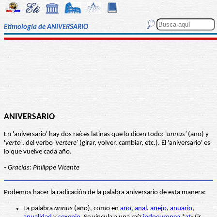
Etimología de ANIVERSARIO
ANIVERSARIO
En 'aniversario' hay dos raíces latinas que lo dicen todo: '
annus'
(año) y
'
verto'
, del verbo '
vertere'
(girar, volver, cambiar, etc.). El 'aniversario' es
lo que vuelve cada año.
-
Gracias: Philippe Vicente
Podemos hacer la radicación de la palabra aniversario de esta manera:
La palabra
annus
(año), como en
año
,
anal
,
añejo
,
anuario
,