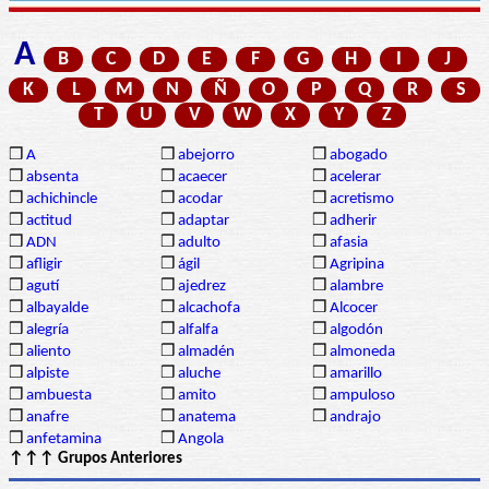
A
B
C
D
E
F
G
H
I
J
K
L
M
N
Ñ
O
P
Q
R
S
T
U
V
W
X
Y
Z
❒
A
❒
abejorro
❒
abogado
❒
absenta
❒
acaecer
❒
acelerar
❒
achichincle
❒
acodar
❒
acretismo
❒
actitud
❒
adaptar
❒
adherir
❒
ADN
❒
adulto
❒
afasia
❒
afligir
❒
ágil
❒
Agripina
❒
agutí
❒
ajedrez
❒
alambre
❒
albayalde
❒
alcachofa
❒
Alcocer
❒
alegría
❒
alfalfa
❒
algodón
❒
aliento
❒
almadén
❒
almoneda
❒
alpiste
❒
aluche
❒
amarillo
❒
ambuesta
❒
amito
❒
ampuloso
❒
anafre
❒
anatema
❒
andrajo
❒
anfetamina
❒
Angola
↑↑↑ Grupos Anteriores