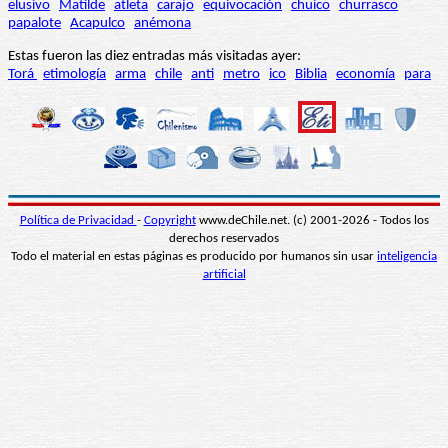
elusivo
Matilde
atleta
carajo
equivocación
chuico
churrasco
papalote
Acapulco
anémona
Estas fueron las diez entradas más visitadas ayer:
Torá
etimología
arma
chile
anti
metro
ico
Biblia
economía
para
Política de Privacidad
-
Copyright
www.deChile.net. (c) 2001-2026 - Todos los
derechos reservados
Todo el material en estas páginas es producido por humanos sin usar
inteligencia
artificial