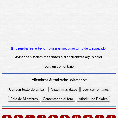
Si no puedes leer el texto, no uses el modo nocturno de tu navegador.
Avísanos si tienes más datos o si encuentras algún error.
Miembros Autorizados
solamente:
A
B
C
D
E
F
G
H
I
J