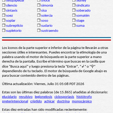
❒
sesquipedal
❒
shock
❒
Sídney
❒
silencio
❒
simonía
❒
sindicato
❒
sintaxis
❒
sisa
❒
soberado
❒
soez
❒
solercia
❒
somatén
❒
soplar
❒
soso
❒
stage
❒
subrepticio
❒
sudario
❒
suma
❒
supletorio
❒
sustraendo
Los iconos de la parte superior e inferior de la página te llevarán a otras
secciones útiles e interesantes. Puedes encontrar la etimología de una
palabra usando el motor de búsqueda en la parte superior a mano
derecha de la pantalla. Escribe el término que buscas en la casilla que
dice “Busca aquí” y luego presiona la tecla "Entrar", "↲" o "⚲"
dependiendo de tu teclado. El motor de búsqueda de Google abajo es
para buscar contenido dentro de las páginas.
Última actualización: Viernes, Julio 31 05:08 PDT 2026
Estas son las últimas diez palabras (de 15.865) añadidas al diccionario:
elucidario
revulsivo
legionelosis
ciclosporiasis
histótrofo
preterintencional
críptido
achicar
doctrina
monocárpico
Estas diez entradas han sido modificadas recientemente: