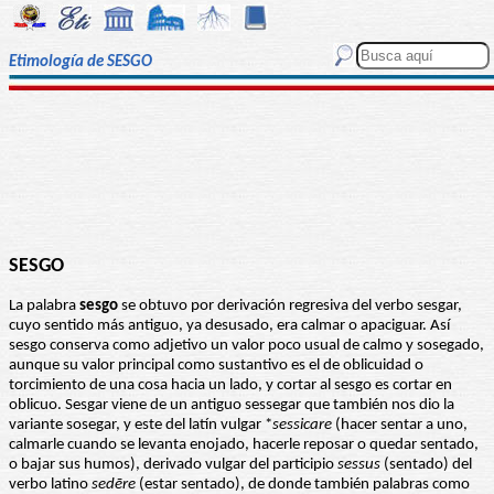
Etimología de SESGO
SESGO
La palabra
sesgo
se obtuvo por derivación regresiva del verbo sesgar,
cuyo sentido más antiguo, ya desusado, era calmar o apaciguar. Así
sesgo conserva como adjetivo un valor poco usual de calmo y sosegado,
aunque su valor principal como sustantivo es el de oblicuidad o
torcimiento de una cosa hacia un lado, y cortar al sesgo es cortar en
oblicuo. Sesgar viene de un antiguo sessegar que también nos dio la
variante sosegar, y este del latín vulgar *
sessicare
(hacer sentar a uno,
calmarle cuando se levanta enojado, hacerle reposar o quedar sentado,
o bajar sus humos), derivado vulgar del participio
sessus
(sentado) del
verbo latino
sedēre
(estar sentado), de donde también palabras como