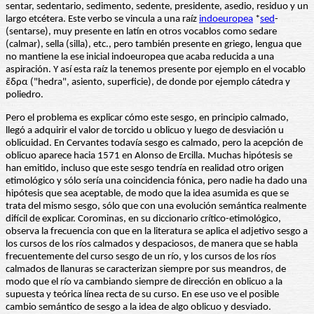
sentar, sedentario, sedimento, sedente, presidente, asedio, residuo y un
largo etcétera. Este verbo se vincula a una raíz
indoeuropea
*
sed
-
(sentarse), muy presente en latín en otros vocablos como sedare
(calmar), sella (silla), etc., pero también presente en griego, lengua que
no mantiene la ese inicial indoeuropea que acaba reducida a una
aspiración. Y así esta raíz la tenemos presente por ejemplo en el vocablo
ἕδρα ("hedra", asiento, superficie), de donde por ejemplo cátedra y
poliedro.
Pero el problema es explicar cómo este sesgo, en principio calmado,
llegó a adquirir el valor de torcido u oblicuo y luego de desviación u
oblicuidad. En Cervantes todavía sesgo es calmado, pero la acepción de
oblicuo aparece hacia 1571 en Alonso de Ercilla. Muchas hipótesis se
han emitido, incluso que este sesgo tendría en realidad otro origen
etimológico y sólo sería una coincidencia fónica, pero nadie ha dado una
hipótesis que sea aceptable, de modo que la idea asumida es que se
trata del mismo sesgo, sólo que con una evolución semántica realmente
difícil de explicar. Corominas, en su diccionario crítico-etimológico,
observa la frecuencia con que en la literatura se aplica el adjetivo sesgo a
los cursos de los ríos calmados y despaciosos, de manera que se habla
frecuentemente del curso sesgo de un río, y los cursos de los ríos
calmados de llanuras se caracterizan siempre por sus meandros, de
modo que el río va cambiando siempre de dirección en oblicuo a la
supuesta y teórica línea recta de su curso. En ese uso ve el posible
cambio semántico de sesgo a la idea de algo oblicuo y desviado.