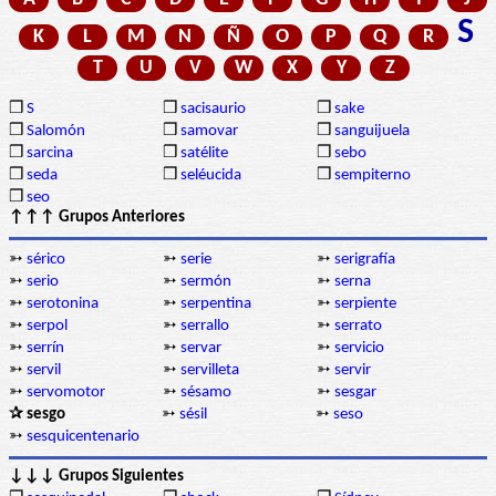
S
K
L
M
N
Ñ
O
P
Q
R
T
U
V
W
X
Y
Z
❒
S
❒
sacisaurio
❒
sake
❒
Salomón
❒
samovar
❒
sanguijuela
❒
sarcina
❒
satélite
❒
sebo
❒
seda
❒
seléucida
❒
sempiterno
❒
seo
↑↑↑ Grupos Anteriores
➳
sérico
➳
serie
➳
serigrafía
➳
serio
➳
sermón
➳
serna
➳
serotonina
➳
serpentina
➳
serpiente
➳
serpol
➳
serrallo
➳
serrato
➳
serrín
➳
servar
➳
servicio
➳
servil
➳
servilleta
➳
servir
➳
servomotor
➳
sésamo
➳
sesgar
✰ sesgo
➳
sésil
➳
seso
➳
sesquicentenario
↓↓↓ Grupos Siguientes