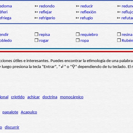
redoma
➳
redondo
➳
reducir
➳
redun
éferi
➳
reflejar
➳
reflexión
➳
refluj
efriega
➳
refrigerio
➳
refugio
➳
refuta
endir
❒
repisa
❒
requiebro
❒
resina
obledo
❒
rogar
❒
ropa
❒
Rubé
s secciones útiles e interesantes. Puedes encontrar la etimología de una pal
í” y luego presiona la tecla "Entrar", "↲" o "⚲" dependiendo de tu teclado.
ional
críptido
achicar
doctrina
monocárpico
papalote
Acapulco
ro
discurrir