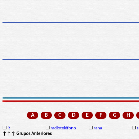
A
B
C
D
E
F
G
H
❒
R
❒
radioteléfono
❒
rana
❒
r
↑↑↑ Grupos Anteriores