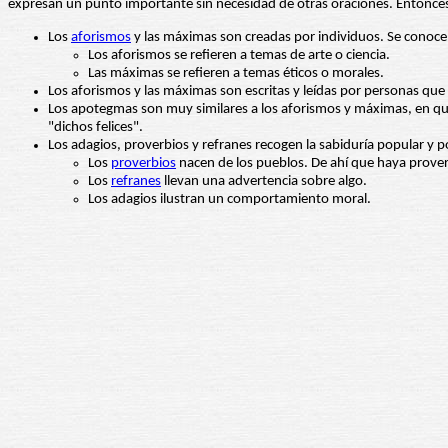
expresan un punto importante sin necesidad de otras oraciones. Entonces, ¿
Los
aforismos
y las máximas son creadas por individuos. Se conoce 
Los aforismos se refieren a temas de arte o ciencia.
Las máximas se refieren a temas éticos o morales.
Los aforismos y las máximas son escritas y leídas por personas qu
Los apotegmas son muy similares a los aforismos y máximas, en qu
"dichos felices".
Los adagios, proverbios y refranes recogen la sabiduría popular y p
Los
proverbios
nacen de los pueblos. De ahí que haya proverb
Los
refranes
llevan una advertencia sobre algo.
Los adagios ilustran un comportamiento moral.