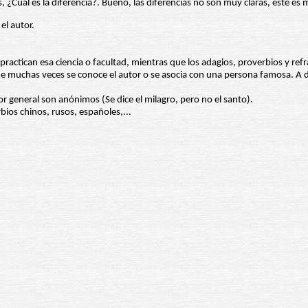
Cuál es la diferencia?. Bueno, las diferencias no son muy claras, este es mi
el autor.
e practican esa ciencia o facultad, mientras que los adagios, proverbios y
e muchas veces se conoce el autor o se asocia con una persona famosa. A d
or general son anónimos (Se dice el milagro, pero no el santo).
ios chinos, rusos, españoles,...