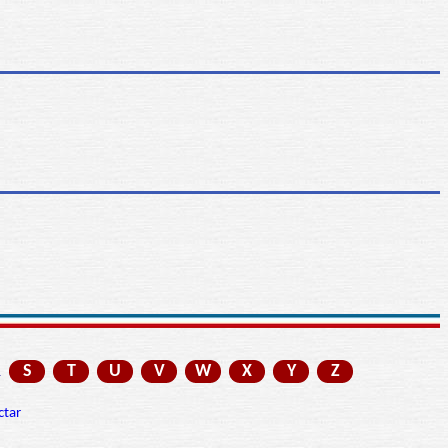
R
S
T
U
V
W
X
Y
Z
ctar