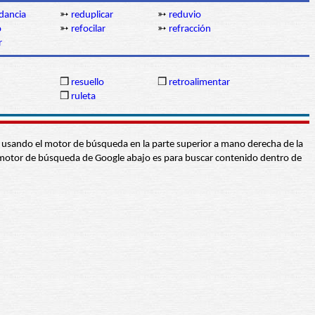
dancia
➳
reduplicar
➳
reduvio
o
➳
refocilar
➳
refracción
r
❒
resuello
❒
retroalimentar
n
❒
ruleta
abra usando el motor de búsqueda en la parte superior a mano derecha de la
 El motor de búsqueda de Google abajo es para buscar contenido dentro de