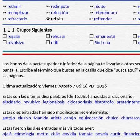
➳
redimir
➳
redingote
➳
rédito
➳
➳
reemplazar
➳
refección
➳
referendum
➳
r
➳
refractario
✰ refrán
➳
refrendar
➳
r
↓↓↓ Grupos Siguientes
❒
regalar
❒
rehusar
❒
remanente
❒
r
❒
revulsivo
❒
rififi
❒
Río Lena
❒
r
Los iconos de la parte superior e inferior de la página te llevarán a otra
pantalla. Escribe el término que buscas en la casilla que dice “Busca aqu
las páginas.
Última actualización: Viernes, Agosto 7 06:16 PDT 2026
Estas son las últimas diez palabras (de 15.865) añadidas al diccionario:
elucidario
revulsivo
legionelosis
ciclosporiasis
histótrofo
preterintenc
Estas diez entradas han sido modificadas recientemente:
antojo
elusivo
Matilde
atleta
carajo
equivocación
chuico
churrasco
Estas fueron las diez entradas más visitadas ayer:
ojalá
etimología
metro
chile
envidia
tomate
novela
curtir
financie