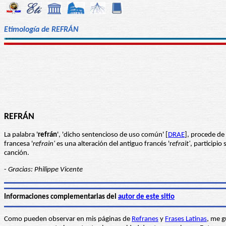
Etimología de REFRÁN
REFRÁN
La palabra '
refrán
', 'dicho sentencioso de uso común' [
DRAE
], procede de 
francesa '
refrain'
es una alteración del antiguo francés 'r
efrait'
, participio
canción.
-
Gracias: Philippe Vicente
Informaciones complementarias del
autor de este sitio
Como pueden observar en mis páginas de
Refranes
y
Frases Latinas
, me g