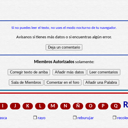
Si no puedes leer el texto, no uses el modo nocturno de tu navegador.
Avísanos si tienes más datos o si encuentras algún error.
Miembros Autorizados
solamente:
I
J
K
L
M
N
Ñ
O
P
Q
asca
❒
rayo
❒
reburujar
❒
recole