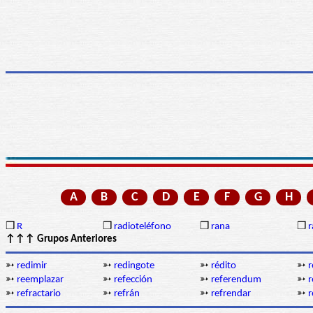
A
B
C
D
E
F
G
H
❒
R
❒
radioteléfono
❒
rana
❒
r
↑↑↑ Grupos Anteriores
➳
redimir
➳
redingote
➳
rédito
➳
➳
reemplazar
➳
refección
➳
referendum
➳
r
➳
refractario
➳
refrán
➳
refrendar
➳
r