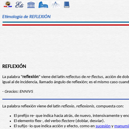
Etimología de REFLEXIÓN
REFLEXIÓN
La palabra "
reflexión
" viene del latín
reflectus
de
re-flectus
, acción de dob
igual al de incidencia, llamado ángulo de reflexión; es el mismo caso cuand
-
Gracias: ENNIVS
La palabra reflexión viene del latín
reflexio
,
reflexionis
, compuesta con:
El prefijo re- que indica hacia atrás, de nuevo, intensivamente y
El elemento flex-, del verbo
flectere
(doblar, desviar).
El sufijo -io que indica acción y efecto, como en
sucesión
y
manumi