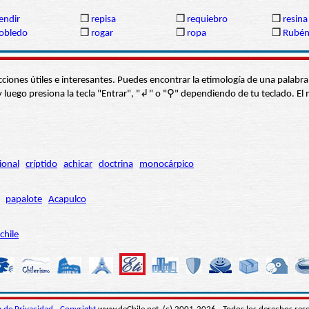
endir
❒
repisa
❒
requiebro
❒
resina
obledo
❒
rogar
❒
ropa
❒
Rubé
s secciones útiles e interesantes. Puedes encontrar la etimología de una pal
í” y luego presiona la tecla "Entrar", "↲" o "⚲" dependiendo de tu teclado.
ional
críptido
achicar
doctrina
monocárpico
papalote
Acapulco
chile