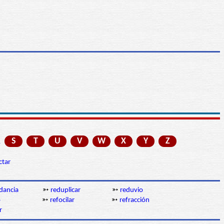
R
S
T
U
V
W
X
Y
Z
ctar
dancia
➳
reduplicar
➳
reduvio
o
➳
refocilar
➳
refracción
r