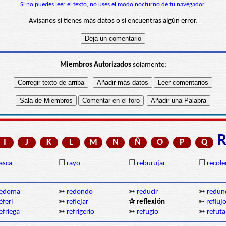
Si no puedes leer el texto, no uses el modo nocturno de tu navegador.
Avísanos si tienes más datos o si encuentras algún error.
Miembros Autorizados
solamente:
I
J
K
L
M
N
Ñ
O
P
Q
asca
❒
rayo
❒
reburujar
❒
recole
redoma
➳
redondo
➳
reducir
➳
redun
éferi
➳
reflejar
✰ reflexión
➳
refluj
efriega
➳
refrigerio
➳
refugio
➳
refuta