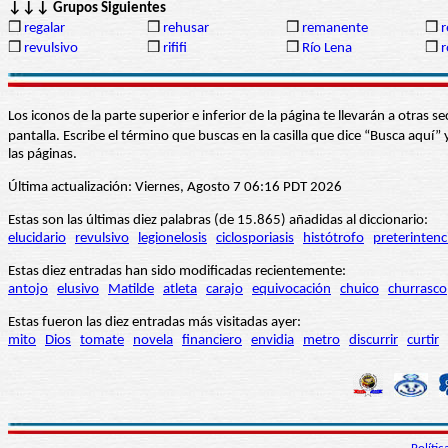
↓↓↓ Grupos Siguientes
❒
regalar
❒
rehusar
❒
remanente
❒
r
❒
revulsivo
❒
rififi
❒
Río Lena
❒
r
Los iconos de la parte superior e inferior de la página te llevarán a otra
pantalla. Escribe el término que buscas en la casilla que dice “Busca aqu
las páginas.
Última actualización: Viernes, Agosto 7 06:16 PDT 2026
Estas son las últimas diez palabras (de 15.865) añadidas al diccionario:
elucidario
revulsivo
legionelosis
ciclosporiasis
histótrofo
preterintenc
Estas diez entradas han sido modificadas recientemente:
antojo
elusivo
Matilde
atleta
carajo
equivocación
chuico
churrasco
Estas fueron las diez entradas más visitadas ayer:
mito
Dios
tomate
novela
financiero
envidia
metro
discurrir
curtir