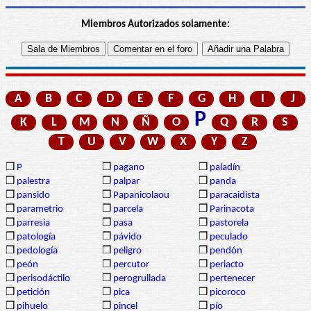
Miembros Autorizados solamente:
A
B
C
D
E
F
G
H
I
J
P
K
L
M
N
Ñ
O
Q
R
S
T
U
V
W
X
Y
Z
❒
P
❒
pagano
❒
paladín
❒
palestra
❒
palpar
❒
panda
❒
pansido
❒
Papanicolaou
❒
paracaidista
❒
parametrio
❒
parcela
❒
Parinacota
❒
parresia
❒
pasa
❒
pastorela
❒
patología
❒
pávido
❒
peculado
❒
pedología
❒
peligro
❒
pendón
❒
peón
❒
percutor
❒
periacto
❒
perisodáctilo
❒
perogrullada
❒
pertenecer
❒
petición
❒
pica
❒
picoroco
❒
pihuelo
❒
pincel
❒
pío