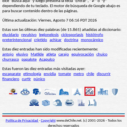
dice “Busca aquí” y luego presiona la tecla "Entrar", "↲" o "⚲"
dependiendo de tu teclado. El motor de búsqueda de Google abajo es
para buscar contenido dentro de las páginas.
Última actualización: Viernes, Agosto 7 06:16 PDT 2026
Estas son las últimas diez palabras (de 15.865) añadidas al diccionario:
elucidario
revulsivo
legionelosis
ciclosporiasis
histótrofo
preterintencional
críptido
achicar
doctrina
monocárpico
Estas diez entradas han sido modificadas recientemente:
antojo
elusivo
Matilde
atleta
carajo
equivocación
chuico
churrasco
papalote
Acapulco
Estas fueron las diez entradas más visitadas ayer:
escaparate
etimología
envidia
tomate
metro
chile
discurrir
financiero
curtir
púnico
Política de Privacidad
-
Copyright
www.deChile.net. (c) 2001-2026 - Todos los
derechos reservados