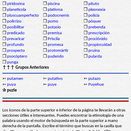
❒
piridoxina
❒
piscina
❒
pituto
❒
planetícola
❒
platisma
❒
pleonexia
❒
pluscuamperfecto
❒
podocnemis
❒
policía
❒
polirrizo
❒
pomo
❒
póquer
❒
posibilitar
❒
potasio
❒
prebenda
❒
predicado
❒
premisa
❒
prescripción
❒
prevaricar
❒
Priscila
❒
prociónido
❒
profundo
❒
promesa
❒
propincuidad
❒
prospecto
❒
protomártir
❒
pruina
❒
psocóptero
❒
pudendo
❒
pularda
❒
punga
↑↑↑ Grupos Anteriores
➳
putamen
➳
putativo
➳
putazo
➳
puya
➳
puye
➳
Puyehue
✰ puzle
Los iconos de la parte superior e inferior de la página te llevarán a otras
secciones útiles e interesantes. Puedes encontrar la etimología de una
palabra usando el motor de búsqueda en la parte superior a mano
derecha de la pantalla. Escribe el término que buscas en la casilla que