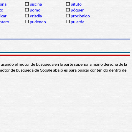
xina
❒
piscina
❒
pituto
izo
❒
pomo
❒
póquer
icar
❒
Priscila
❒
prociónido
ptero
❒
pudendo
❒
pularda
abra usando el motor de búsqueda en la parte superior a mano derecha de la
 El motor de búsqueda de Google abajo es para buscar contenido dentro de