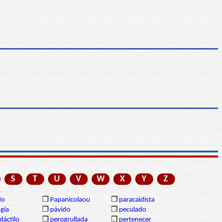
S
T
U
V
W
X
Y
Z
do
❒
Papanicolaou
❒
paracaidista
gía
❒
pávido
❒
peculado
dáctilo
❒
perogrullada
❒
pertenecer