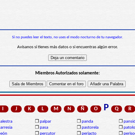
Si no puedes leer el texto, no uses el modo nocturno de tu navegador.
Avísanos si tienes más datos o si encuentras algún error.
Miembros Autorizados solamente:
P
I
J
K
L
M
N
Ñ
O
Q
R
alestra
❒
palpar
❒
panda
❒
pansi
arresia
❒
pasa
❒
pastorela
❒
patolo
peón
❒
percutor
❒
periacto
❒
periso