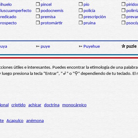
ihuelo
❒
pincel
❒
pío
❒
pirido
luscuamperfecto
❒
podocnemis
❒
policía
❒
polirr
redicado
❒
premisa
❒
prescripción
❒
prevar
rospecto
❒
protomártir
❒
pruina
❒
psocó
puya
➳
puye
➳
Puyehue
✰ puzle
s secciones útiles e interesantes. Puedes encontrar la etimología de una pal
í” y luego presiona la tecla "Entrar", "↲" o "⚲" dependiendo de tu teclado.
ional
críptido
achicar
doctrina
monocárpico
te
Acapulco
anémona