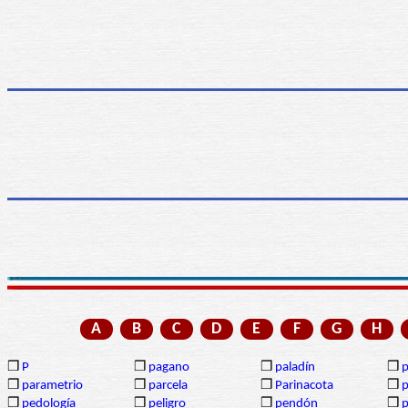
A
B
C
D
E
F
G
H
❒
P
❒
pagano
❒
paladín
❒
p
❒
parametrio
❒
parcela
❒
Parinacota
❒
p
❒
pedología
❒
peligro
❒
pendón
❒