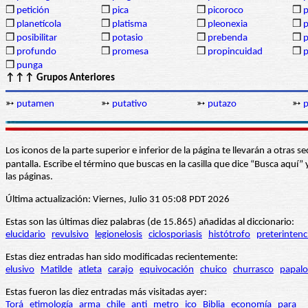
❒
petición
❒
pica
❒
picoroco
❒
p
❒
planetícola
❒
platisma
❒
pleonexia
❒
p
❒
posibilitar
❒
potasio
❒
prebenda
❒
p
❒
profundo
❒
promesa
❒
propincuidad
❒
p
❒
punga
↑↑↑ Grupos Anteriores
➳
putamen
➳
putativo
➳
putazo
➳
Los iconos de la parte superior e inferior de la página te llevarán a otra
pantalla. Escribe el término que buscas en la casilla que dice “Busca aqu
las páginas.
Última actualización: Viernes, Julio 31 05:08 PDT 2026
Estas son las últimas diez palabras (de 15.865) añadidas al diccionario:
elucidario
revulsivo
legionelosis
ciclosporiasis
histótrofo
preterintenc
Estas diez entradas han sido modificadas recientemente:
elusivo
Matilde
atleta
carajo
equivocación
chuico
churrasco
papalo
Estas fueron las diez entradas más visitadas ayer:
Torá
etimología
arma
chile
anti
metro
ico
Biblia
economía
para