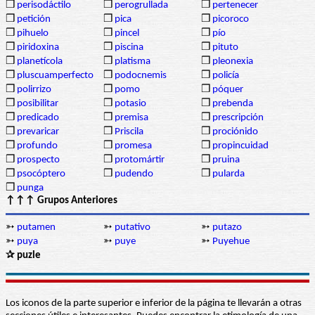
❒
perisodáctilo
❒
perogrullada
❒
pertenecer
❒
petición
❒
pica
❒
picoroco
❒
pihuelo
❒
pincel
❒
pío
❒
piridoxina
❒
piscina
❒
pituto
❒
planetícola
❒
platisma
❒
pleonexia
❒
pluscuamperfecto
❒
podocnemis
❒
policía
❒
polirrizo
❒
pomo
❒
póquer
❒
posibilitar
❒
potasio
❒
prebenda
❒
predicado
❒
premisa
❒
prescripción
❒
prevaricar
❒
Priscila
❒
prociónido
❒
profundo
❒
promesa
❒
propincuidad
❒
prospecto
❒
protomártir
❒
pruina
❒
psocóptero
❒
pudendo
❒
pularda
❒
punga
↑↑↑ Grupos Anteriores
➳
putamen
➳
putativo
➳
putazo
➳
puya
➳
puye
➳
Puyehue
✰ puzle
Los iconos de la parte superior e inferior de la página te llevarán a otras