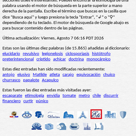
secciones útiles e interesantes. Puedes encontrar la etimología de una
palabra usando el motor de búsqueda en la parte superior a mano
derecha de la pantalla. Escribe el término que buscas en la casilla que
dice “Busca aquí” y luego presiona la tecla "Entrar", "↲" o "⚲"
dependiendo de tu teclado. El motor de búsqueda de Google abajo es
para buscar contenido dentro de las páginas.
Última actualización: Viernes, Agosto 7 06:16 PDT 2026
Estas son las últimas diez palabras (de 15.865) añadidas al diccionario:
elucidario
revulsivo
legionelosis
ciclosporiasis
histótrofo
preterintencional
críptido
achicar
doctrina
monocárpico
Estas diez entradas han sido modificadas recientemente:
antojo
elusivo
Matilde
atleta
carajo
equivocación
chuico
churrasco
papalote
Acapulco
Estas fueron las diez entradas más visitadas ayer:
escaparate
etimología
envidia
tomate
metro
chile
discurrir
financiero
curtir
púnico