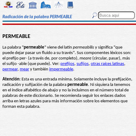
Radicación de la palabra PERMEABLE
PERMEABLE
La palabra "
permeable
" viene del latín
permeabilis
y significa "que
puede dejar pasar un fluido a su través". Sus componentes léxicos son:
el prefijo per- (a través de, por completo),
meare
(circular, pasar), más
el sufijo -able (que puede). Ver:
prefijos
,
sufijos
,
otras raíces latinas
,
permear
,
mear
y también
impermeable
.
Atención
: Esta es una entrada mínima. Solamente incluye la prefijación,
radicación y sufijación de la palabra
permeable
. Ni siquiera la tenemos
en el índice alfabético de abajo y no la incluimos en el número total de
palabras de este diccionario. Se recomienda seguir los enlaces dados
arriba en letras azules para más información sobre los elementos que
forman esta palabra.