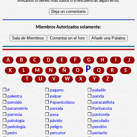
Avísanos si tienes más datos o si encuentras algún error.
Miembros Autorizados solamente:
A
B
C
D
E
F
G
H
I
J
P
K
L
M
N
Ñ
O
Q
R
S
T
U
V
W
X
Y
Z
❒
P
❒
pagano
❒
paladín
❒
palestra
❒
palpar
❒
panda
❒
pansido
❒
Papanicolaou
❒
paracaidista
❒
parametrio
❒
parcela
❒
Parinacota
❒
parresia
❒
pasa
❒
pastorela
❒
patología
❒
pávido
❒
peculado
❒
pedología
❒
peligro
❒
pendón
❒
peón
❒
percutor
❒
periacto