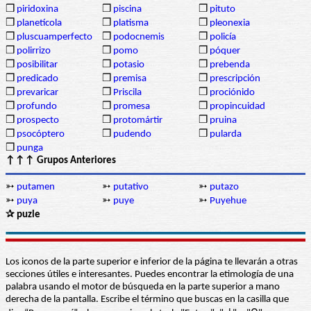
❒
piridoxina
❒
piscina
❒
pituto
❒
planetícola
❒
platisma
❒
pleonexia
❒
pluscuamperfecto
❒
podocnemis
❒
policía
❒
polirrizo
❒
pomo
❒
póquer
❒
posibilitar
❒
potasio
❒
prebenda
❒
predicado
❒
premisa
❒
prescripción
❒
prevaricar
❒
Priscila
❒
prociónido
❒
profundo
❒
promesa
❒
propincuidad
❒
prospecto
❒
protomártir
❒
pruina
❒
psocóptero
❒
pudendo
❒
pularda
❒
punga
↑↑↑ Grupos Anteriores
➳
putamen
➳
putativo
➳
putazo
➳
puya
➳
puye
➳
Puyehue
✰ puzle
Los iconos de la parte superior e inferior de la página te llevarán a otras
secciones útiles e interesantes. Puedes encontrar la etimología de una
palabra usando el motor de búsqueda en la parte superior a mano
derecha de la pantalla. Escribe el término que buscas en la casilla que