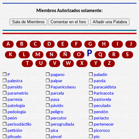
Miembros Autorizados solamente:
A
B
C
D
E
F
G
H
I
J
P
K
L
M
N
Ñ
O
Q
R
S
T
U
V
W
X
Y
Z
❒
P
❒
pagano
❒
paladín
❒
palestra
❒
palpar
❒
panda
❒
pansido
❒
Papanicolaou
❒
paracaidista
❒
parametrio
❒
parcela
❒
Parinacota
❒
parresia
❒
pasa
❒
pastorela
❒
patología
❒
pávido
❒
peculado
❒
pedología
❒
peligro
❒
pendón
❒
peón
❒
percutor
❒
periacto
❒
perisodáctilo
❒
perogrullada
❒
pertenecer
❒
petición
❒
pica
❒
picoroco
❒
pihuelo
❒
pincel
❒
pío