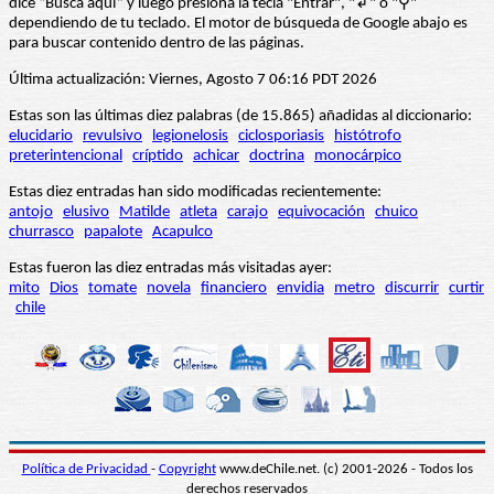
dice “Busca aquí” y luego presiona la tecla "Entrar", "↲" o "⚲"
dependiendo de tu teclado. El motor de búsqueda de Google abajo es
para buscar contenido dentro de las páginas.
Última actualización: Viernes, Agosto 7 06:16 PDT 2026
Estas son las últimas diez palabras (de 15.865) añadidas al diccionario:
elucidario
revulsivo
legionelosis
ciclosporiasis
histótrofo
preterintencional
críptido
achicar
doctrina
monocárpico
Estas diez entradas han sido modificadas recientemente:
antojo
elusivo
Matilde
atleta
carajo
equivocación
chuico
churrasco
papalote
Acapulco
Estas fueron las diez entradas más visitadas ayer:
mito
Dios
tomate
novela
financiero
envidia
metro
discurrir
curtir
chile
Política de Privacidad
-
Copyright
www.deChile.net. (c) 2001-2026 - Todos los
derechos reservados