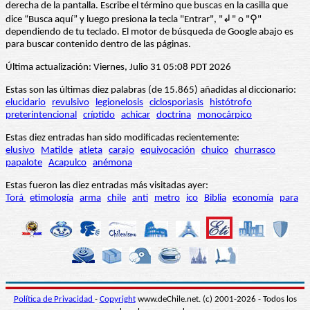
derecha de la pantalla. Escribe el término que buscas en la casilla que
dice “Busca aquí” y luego presiona la tecla "Entrar", "↲" o "⚲"
dependiendo de tu teclado. El motor de búsqueda de Google abajo es
para buscar contenido dentro de las páginas.
Última actualización: Viernes, Julio 31 05:08 PDT 2026
Estas son las últimas diez palabras (de 15.865) añadidas al diccionario:
elucidario
revulsivo
legionelosis
ciclosporiasis
histótrofo
preterintencional
críptido
achicar
doctrina
monocárpico
Estas diez entradas han sido modificadas recientemente:
elusivo
Matilde
atleta
carajo
equivocación
chuico
churrasco
papalote
Acapulco
anémona
Estas fueron las diez entradas más visitadas ayer:
Torá
etimología
arma
chile
anti
metro
ico
Biblia
economía
para
Política de Privacidad
-
Copyright
www.deChile.net. (c) 2001-2026 - Todos los