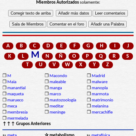
Miembros Autorizados
solamente:
A
B
C
D
E
F
G
H
I
J
M
K
L
N
Ñ
O
P
Q
R
S
T
U
V
W
X
Y
Z
❒
M
❒
Macondo
❒
Madrid
❒
Maia
❒
maleable
❒
malware
❒
manantial
❒
manga
❒
manopla
❒
maqueta
❒
marco
❒
marmota
❒
marueco
❒
mastozoología
❒
matrimonio
❒
meca
❒
meditar
❒
melanina
❒
membresía
❒
meninge
❒
mercachifle
❒
mermelada
↑↑↑ Grupos Anteriores
➳
meta
✰ metabolismo
➳
metafísica