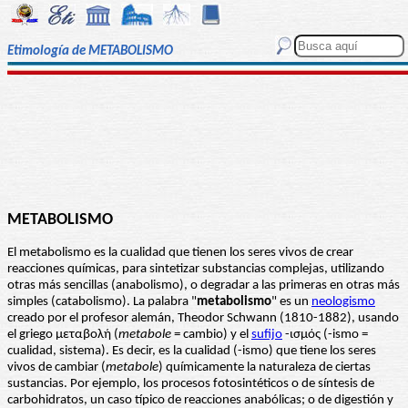
Etimología de METABOLISMO
METABOLISMO
El metabolismo es la cualidad que tienen los seres vivos de crear
reacciones químicas, para sintetizar substancias complejas, utilizando
otras más sencillas (anabolismo), o degradar a las primeras en otras más
simples (catabolismo). La palabra "
metabolismo
" es un
neologismo
creado por el profesor alemán, Theodor Schwann (1810-1882), usando
el griego μεταβολή (
metabole
= cambio) y el
sufijo
-ισμός (-ismo =
cualidad, sistema). Es decir, es la cualidad (-ismo) que tiene los seres
vivos de cambiar (
metabole
) químicamente la naturaleza de ciertas
sustancias. Por ejemplo, los procesos fotosintéticos o de síntesis de
carbohidratos, un caso típico de reacciones anabólicas; o de digestión y