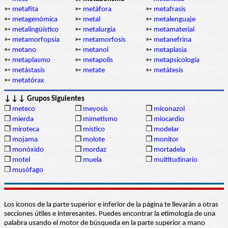
➳
metafita
➳
metáfora
➳
metafrasis
➳
metagenómica
➳
metal
➳
metalenguaje
➳
metalingüístico
➳
metalurgia
➳
metamaterial
➳
metamorfopsia
➳
metamorfosis
➳
metanefrina
➳
metano
➳
metanol
➳
metaplasia
➳
metaplasmo
➳
metapolis
➳
metapsicología
➳
metástasis
➳
metate
➳
metátesis
➳
metatórax
↓↓↓ Grupos Siguientes
❒
meteco
❒
meyosis
❒
miconazol
❒
mierda
❒
mimetismo
❒
miocardio
❒
miroteca
❒
místico
❒
modelar
❒
mojama
❒
molote
❒
monitor
❒
monóxido
❒
mordaz
❒
mortadela
❒
motel
❒
muela
❒
multitudinario
❒
musófago
Los iconos de la parte superior e inferior de la página te llevarán a otras
secciones útiles e interesantes. Puedes encontrar la etimología de una
palabra usando el motor de búsqueda en la parte superior a mano