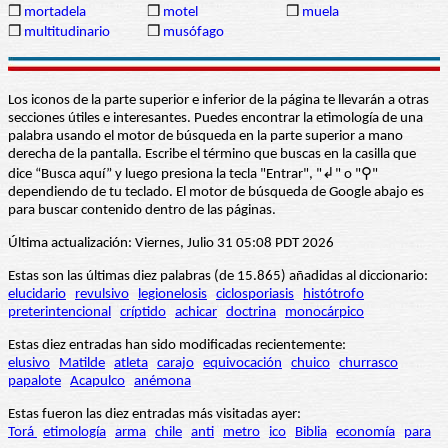
❒
mortadela
❒
motel
❒
muela
❒
multitudinario
❒
musófago
Los iconos de la parte superior e inferior de la página te llevarán a otras
secciones útiles e interesantes. Puedes encontrar la etimología de una
palabra usando el motor de búsqueda en la parte superior a mano
derecha de la pantalla. Escribe el término que buscas en la casilla que
dice “Busca aquí” y luego presiona la tecla "Entrar", "↲" o "⚲"
dependiendo de tu teclado. El motor de búsqueda de Google abajo es
para buscar contenido dentro de las páginas.
Última actualización: Viernes, Julio 31 05:08 PDT 2026
Estas son las últimas diez palabras (de 15.865) añadidas al diccionario:
elucidario
revulsivo
legionelosis
ciclosporiasis
histótrofo
preterintencional
críptido
achicar
doctrina
monocárpico
Estas diez entradas han sido modificadas recientemente:
elusivo
Matilde
atleta
carajo
equivocación
chuico
churrasco
papalote
Acapulco
anémona
Estas fueron las diez entradas más visitadas ayer:
Torá
etimología
arma
chile
anti
metro
ico
Biblia
economía
para