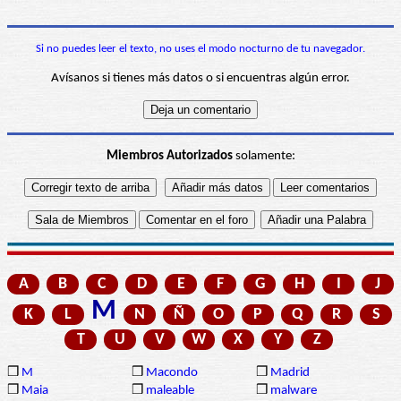
Si no puedes leer el texto, no uses el modo nocturno de tu navegador.
Avísanos si tienes más datos o si encuentras algún error.
Miembros Autorizados
solamente:
A
B
C
D
E
F
G
H
I
J
M
K
L
N
Ñ
O
P
Q
R
S
T
U
V
W
X
Y
Z
❒
M
❒
Macondo
❒
Madrid
❒
Maia
❒
maleable
❒
malware