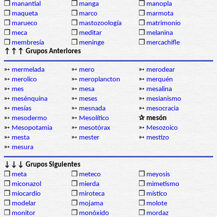
❒
manantial
❒
manga
❒
manopla
❒
maqueta
❒
marco
❒
marmota
❒
marueco
❒
mastozoología
❒
matrimonio
❒
meca
❒
meditar
❒
melanina
❒
membresía
❒
meninge
❒
mercachifle
↑↑↑ Grupos Anteriores
➳
mermelada
➳
mero
➳
merodear
➳
merolico
➳
meroplancton
➳
merquén
➳
mes
➳
mesa
➳
mesalina
➳
mesénquina
➳
meses
➳
mesianismo
➳
mesías
➳
mesnada
➳
mesocracia
➳
mesodermo
➳
Mesolítico
✰ mesón
➳
Mesopotamia
➳
mesotórax
➳
Mesozoico
➳
mesta
➳
mester
➳
mestizo
➳
mesura
↓↓↓ Grupos Siguientes
❒
meta
❒
meteco
❒
meyosis
❒
miconazol
❒
mierda
❒
mimetismo
❒
miocardio
❒
miroteca
❒
místico
❒
modelar
❒
mojama
❒
molote
❒
monitor
❒
monóxido
❒
mordaz