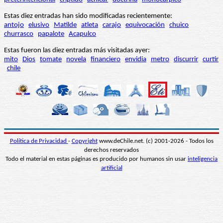
Estas diez entradas han sido modificadas recientemente:
antojo
elusivo
Matilde
atleta
carajo
equivocación
chuico
churrasco
papalote
Acapulco
Estas fueron las diez entradas más visitadas ayer:
mito
Dios
tomate
novela
financiero
envidia
metro
discurrir
curtir
chile
Política de Privacidad
-
Copyright
www.deChile.net. (c) 2001-2026 - Todos los
derechos reservados
Todo el material en estas páginas es producido por humanos sin usar
inteligencia
artificial