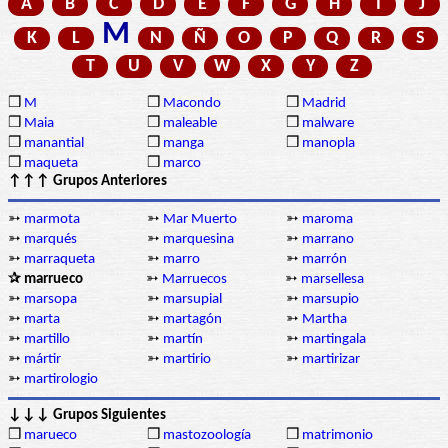
A
B
C
D
E
F
G
H
I
J
M
K
L
N
Ñ
O
P
Q
R
S
T
U
V
W
X
Y
Z
❒
M
❒
Macondo
❒
Madrid
❒
Maia
❒
maleable
❒
malware
❒
manantial
❒
manga
❒
manopla
❒
maqueta
❒
marco
↑↑↑ Grupos Anteriores
➳
marmota
➳
Mar Muerto
➳
maroma
➳
marqués
➳
marquesina
➳
marrano
➳
marraqueta
➳
marro
➳
marrón
✰ marrueco
➳
Marruecos
➳
marsellesa
➳
marsopa
➳
marsupial
➳
marsupio
➳
marta
➳
martagón
➳
Martha
➳
martillo
➳
martín
➳
martingala
➳
mártir
➳
martirio
➳
martirizar
➳
martirologio
↓↓↓ Grupos Siguientes
❒
marueco
❒
mastozoología
❒
matrimonio