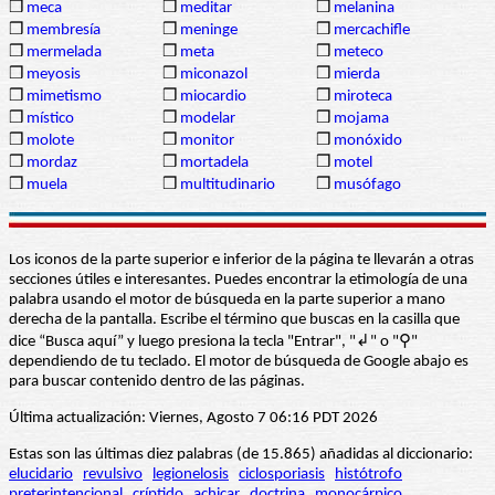
❒
meca
❒
meditar
❒
melanina
❒
membresía
❒
meninge
❒
mercachifle
❒
mermelada
❒
meta
❒
meteco
❒
meyosis
❒
miconazol
❒
mierda
❒
mimetismo
❒
miocardio
❒
miroteca
❒
místico
❒
modelar
❒
mojama
❒
molote
❒
monitor
❒
monóxido
❒
mordaz
❒
mortadela
❒
motel
❒
muela
❒
multitudinario
❒
musófago
Los iconos de la parte superior e inferior de la página te llevarán a otras
secciones útiles e interesantes. Puedes encontrar la etimología de una
palabra usando el motor de búsqueda en la parte superior a mano
derecha de la pantalla. Escribe el término que buscas en la casilla que
dice “Busca aquí” y luego presiona la tecla "Entrar", "↲" o "⚲"
dependiendo de tu teclado. El motor de búsqueda de Google abajo es
para buscar contenido dentro de las páginas.
Última actualización: Viernes, Agosto 7 06:16 PDT 2026
Estas son las últimas diez palabras (de 15.865) añadidas al diccionario:
elucidario
revulsivo
legionelosis
ciclosporiasis
histótrofo
preterintencional
críptido
achicar
doctrina
monocárpico