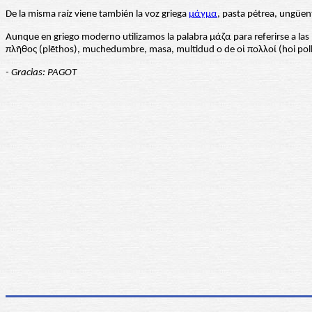
De la misma raíz viene también la voz griega
μάγμα
, pasta pétrea, ungüen
Aunque en griego moderno utilizamos la palabra μάζα para referirse a las
πλῆθος (plēthos), muchedumbre, masa, multidud o de οἱ πολλοί (hoi polloi
- Gracias: PAGOT