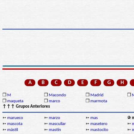
A
B
C
D
E
F
G
H
❒
M
❒
Macondo
❒
Madrid
❒
❒
maqueta
❒
marco
❒
marmota
↑↑↑ Grupos Anteriores
➳
marueco
➳
marzo
➳
mas
✰ 
➳
mascota
➳
mascullar
➳
masetero
➳
m
➳
mástil
➳
mastín
➳
mastocito
➳