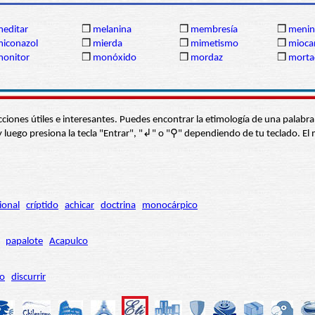
editar
❒
melanina
❒
membresía
❒
menin
iconazol
❒
mierda
❒
mimetismo
❒
mioca
onitor
❒
monóxido
❒
mordaz
❒
morta
s secciones útiles e interesantes. Puedes encontrar la etimología de una pal
í” y luego presiona la tecla "Entrar", "↲" o "⚲" dependiendo de tu teclado.
ional
críptido
achicar
doctrina
monocárpico
papalote
Acapulco
ro
discurrir