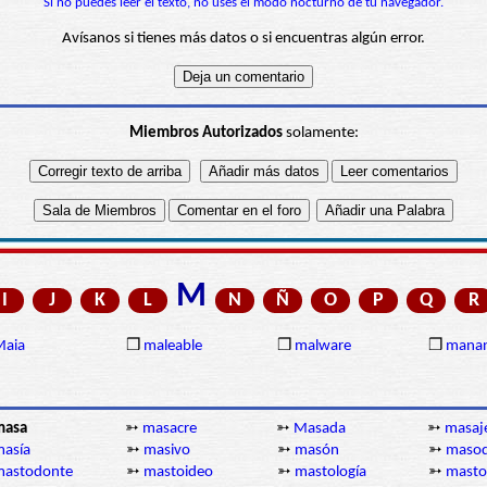
Si no puedes leer el texto, no uses el modo nocturno de tu navegador.
Avísanos si tienes más datos o si encuentras algún error.
Miembros Autorizados
solamente:
M
I
J
K
L
N
Ñ
O
P
Q
R
Maia
❒
maleable
❒
malware
❒
manan
masa
➳
masacre
➳
Masada
➳
masaj
asía
➳
masivo
➳
masón
➳
maso
mastodonte
➳
mastoideo
➳
mastología
➳
masto