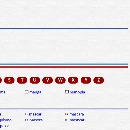
S
T
U
V
W
X
Y
Z
tial
❒
manga
❒
manopla
e
➳
mascar
➳
máscara
quismo
➳
Masora
➳
masticar
pexia