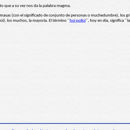
to que a su vez nos da la palabra magma.
 masas (con el significado de conjunto de personas o muchedumbre), los grie
), los muchos, la mayoría. El término ´´
hoi polloi
´´, hoy en día, significa ´´