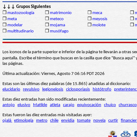
↓↓↓ Grupos Siguientes
❒
mastozoología
❒
matrimonio
❒
meca
❒
m
❒
meta
❒
meteco
❒
meyosis
❒
m
❒
modelar
❒
mojama
❒
molote
❒
m
❒
multitudinario
❒
musófago
Los iconos de la parte superior e inferior de la página te llevarán a otra
pantalla. Escribe el término que buscas en la casilla que dice “Busca aqu
las páginas.
Última actualización: Viernes, Agosto 7 06:16 PDT 2026
Estas son las últimas diez palabras (de 15.865) añadidas al diccionario:
elucidario
revulsivo
legionelosis
ciclosporiasis
histótrofo
preterintenc
Estas diez entradas han sido modificadas recientemente:
antojo
elusivo
Matilde
atleta
carajo
equivocación
chuico
churrasco
Estas fueron las diez entradas más visitadas ayer:
ojalá
etimología
metro
chile
envidia
tomate
novela
curtir
financie