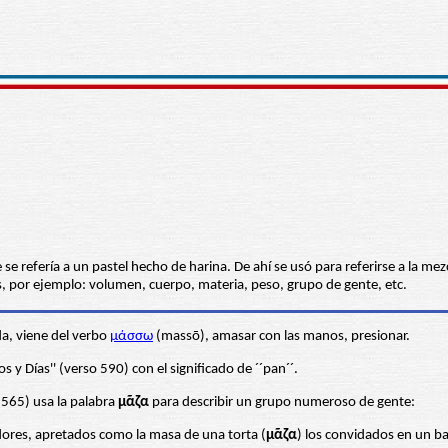
e se refería a un pastel hecho de harina. De ahí se usó para referirse a la m
, por ejemplo: volumen, cuerpo, materia, peso, grupo de gente, etc.
a, viene del verbo
μάσσω
(massō), amasar con las manos, presionar.
s y Días'' (verso 590) con el significado de ´´pan´´.
o 565) usa la palabra
μᾶζα
para describir un grupo numeroso de gente:
dores, apretados como la masa de una torta (
μᾶζα
) los convidados en un b