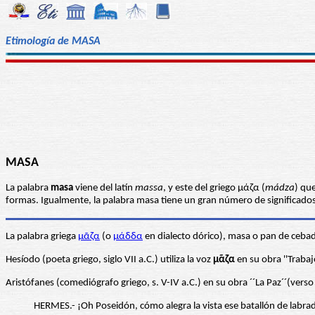
Etimología de MASA
MASA
La palabra
masa
viene del latín
massa
, y este del griego μάζα (
mádza
) qu
formas. Igualmente, la palabra masa tiene un gran número de significados
La palabra griega
μᾶζα
(o
μάδδα
en dialecto dórico), masa o pan de cebad
Hesíodo (poeta griego, siglo VII a.C.) utiliza la voz
μᾶζα
en su obra ''Trabajo
Aristófanes (comediógrafo griego, s. V-IV a.C.) en su obra ´´La Paz´´(vers
HERMES.- ¡Oh Poseidón, cómo alegra la vista ese batallón de labra