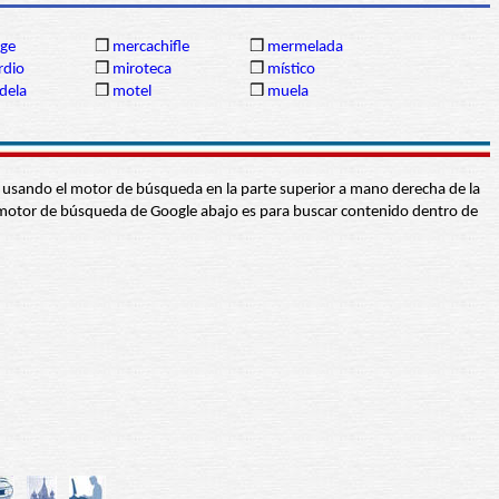
ge
❒
mercachifle
❒
mermelada
rdio
❒
miroteca
❒
místico
dela
❒
motel
❒
muela
abra usando el motor de búsqueda en la parte superior a mano derecha de la
 El motor de búsqueda de Google abajo es para buscar contenido dentro de