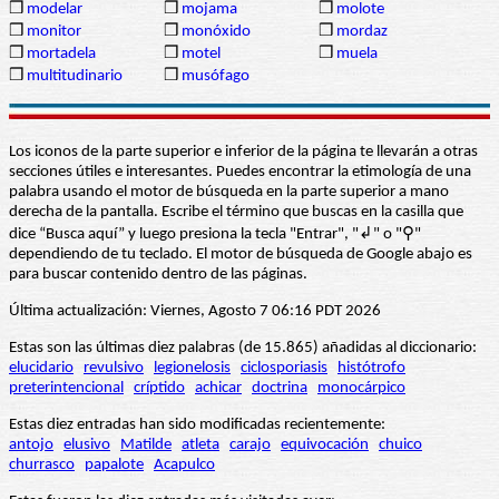
❒
modelar
❒
mojama
❒
molote
❒
monitor
❒
monóxido
❒
mordaz
❒
mortadela
❒
motel
❒
muela
❒
multitudinario
❒
musófago
Los iconos de la parte superior e inferior de la página te llevarán a otras
secciones útiles e interesantes. Puedes encontrar la etimología de una
palabra usando el motor de búsqueda en la parte superior a mano
derecha de la pantalla. Escribe el término que buscas en la casilla que
dice “Busca aquí” y luego presiona la tecla "Entrar", "↲" o "⚲"
dependiendo de tu teclado. El motor de búsqueda de Google abajo es
para buscar contenido dentro de las páginas.
Última actualización: Viernes, Agosto 7 06:16 PDT 2026
Estas son las últimas diez palabras (de 15.865) añadidas al diccionario:
elucidario
revulsivo
legionelosis
ciclosporiasis
histótrofo
preterintencional
críptido
achicar
doctrina
monocárpico
Estas diez entradas han sido modificadas recientemente:
antojo
elusivo
Matilde
atleta
carajo
equivocación
chuico
churrasco
papalote
Acapulco