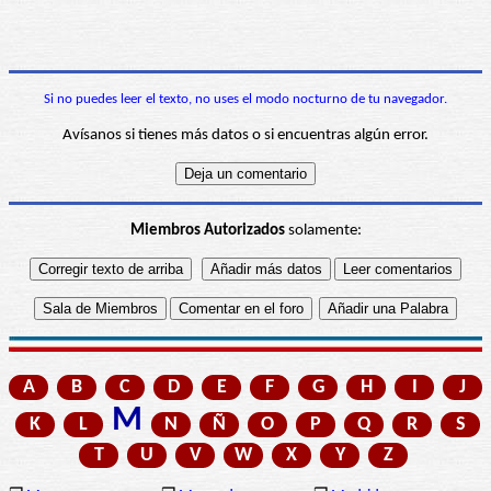
Si no puedes leer el texto, no uses el modo nocturno de tu navegador.
Avísanos si tienes más datos o si encuentras algún error.
Miembros Autorizados
solamente:
A
B
C
D
E
F
G
H
I
J
M
K
L
N
Ñ
O
P
Q
R
S
T
U
V
W
X
Y
Z