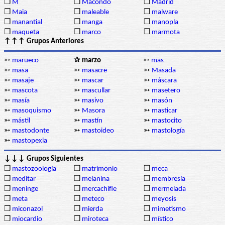
❒
M
❒
Macondo
❒
Madrid
❒
Maia
❒
maleable
❒
malware
❒
manantial
❒
manga
❒
manopla
❒
maqueta
❒
marco
❒
marmota
↑↑↑ Grupos Anteriores
➳
marueco
✰ marzo
➳
mas
➳
masa
➳
masacre
➳
Masada
➳
masaje
➳
mascar
➳
máscara
➳
mascota
➳
mascullar
➳
masetero
➳
masía
➳
masivo
➳
masón
➳
masoquismo
➳
Masora
➳
masticar
➳
mástil
➳
mastín
➳
mastocito
➳
mastodonte
➳
mastoideo
➳
mastología
➳
mastopexia
↓↓↓ Grupos Siguientes
❒
mastozoología
❒
matrimonio
❒
meca
❒
meditar
❒
melanina
❒
membresía
❒
meninge
❒
mercachifle
❒
mermelada
❒
meta
❒
meteco
❒
meyosis
❒
miconazol
❒
mierda
❒
mimetismo
❒
miocardio
❒
miroteca
❒
místico