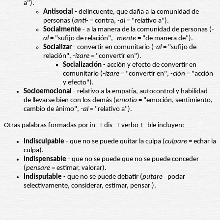
a").
Antisocial
- delincuente, que daña a la comunidad de
personas (
anti
- = contra,
-al
= "relativo a").
Socialmente
- a la manera de la comunidad de personas (
-
al
= "sufijo de relación",
-mente
= "de manera de").
Socializar
- convertir en comunitario (
-al
= "sufijo de
relación",
-izare
= "convertir en").
Socialización
- acción y efecto de convertir en
comunitario (
-izare
= "convertir en",
-ción
= "acción
y efecto").
Socioemocional
- relativo a la empatía, autocontrol y habilidad
de llevarse bien con los demás (
emotio
= "emoción, sentimiento,
cambio de ánimo",
-al
= "relativo a").
Otras palabras formadas por in- + dis- + verbo + -ble incluyen:
Indisculpable
- que no se puede quitar la culpa (
culpare
= echar la
culpa).
Indispensable
- que no se puede que no se puede conceder
(
pensare
= estimar, valorar).
Indisputable
- que no se puede debatir (
putare
=podar
selectivamente, considerar, estimar, pensar ).