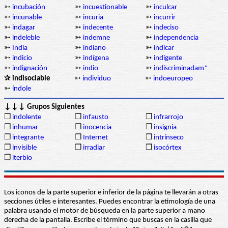
➳
incubación
➳
incuestionable
➳
inculcar
➳
incunable
➳
incuria
➳
incurrir
➳
indagar
➳
indecente
➳
indeciso
➳
indeleble
➳
indemne
➳
independencia
➳
India
➳
indiano
➳
indicar
➳
indicio
➳
indígena
➳
indigente
➳
indignación
➳
indio
➳
indiscriminadam*
✰ indisociable
➳
individuo
➳
indoeuropeo
➳
índole
↓↓↓ Grupos Siguientes
❒
indolente
❒
infausto
❒
infrarrojo
❒
inhumar
❒
inocencia
❒
insignia
❒
integrante
❒
Internet
❒
intrínseco
❒
invisible
❒
irradiar
❒
isocórtex
❒
iterbio
Los iconos de la parte superior e inferior de la página te llevarán a otras
secciones útiles e interesantes. Puedes encontrar la etimología de una
palabra usando el motor de búsqueda en la parte superior a mano
derecha de la pantalla. Escribe el término que buscas en la casilla que