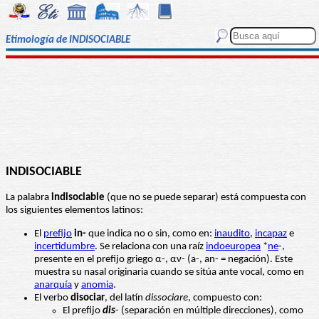
Etimología de INDISOCIABLE
INDISOCIABLE
La palabra
indisociable
(que no se puede separar) está compuesta con
los siguientes elementos latinos:
El
prefijo
in-
que indica no o sin, como en:
inaudito
,
incapaz
e
incertidumbre
. Se relaciona con una raíz
indoeuropea
*
ne
-,
presente en el prefijo griego α-, αν- (a-, an- = negación). Este
muestra su nasal originaria cuando se sitúa ante vocal, como en
anarquía
y
anomia
.
El verbo
disociar
, del latín
dissociare
, compuesto con:
El prefijo
dis
- (separación en múltiple direcciones), como