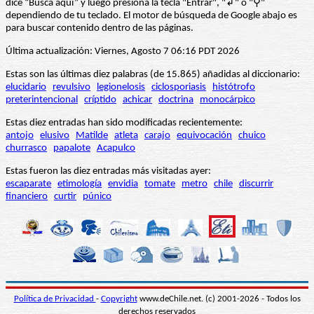
dice “Busca aquí” y luego presiona la tecla "Entrar", "↲" o "⚲"
dependiendo de tu teclado. El motor de búsqueda de Google abajo es
para buscar contenido dentro de las páginas.
Última actualización: Viernes, Agosto 7 06:16 PDT 2026
Estas son las últimas diez palabras (de 15.865) añadidas al diccionario:
elucidario
revulsivo
legionelosis
ciclosporiasis
histótrofo
preterintencional
críptido
achicar
doctrina
monocárpico
Estas diez entradas han sido modificadas recientemente:
antojo
elusivo
Matilde
atleta
carajo
equivocación
chuico
churrasco
papalote
Acapulco
Estas fueron las diez entradas más visitadas ayer:
escaparate
etimología
envidia
tomate
metro
chile
discurrir
financiero
curtir
púnico
Política de Privacidad
-
Copyright
www.deChile.net. (c) 2001-2026 - Todos los
derechos reservados