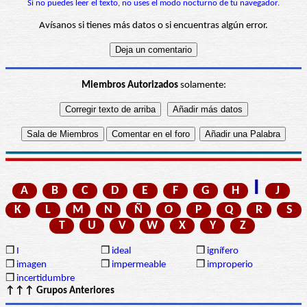
Si no puedes leer el texto, no uses el modo nocturno de tu navegador.
Avísanos si tienes más datos o si encuentras algún error.
Miembros Autorizados
solamente:
I
A
B
C
D
E
F
G
H
J
K
L
M
N
Ñ
O
P
Q
R
S
T
U
V
W
X
Y
Z
❒
I
❒
ideal
❒
ignífero
❒
imagen
❒
impermeable
❒
improperio
❒
incertidumbre
↑↑↑ Grupos Anteriores