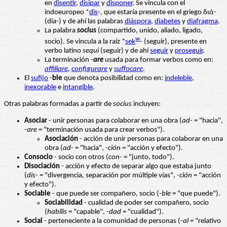
en
disentir
,
disipa
r
y
disponer
. Se vincula con el
indoeuropeo *
dis
-, que estaría presente en el griego διά-
(dia-) y de ahí las palabras
diáspora
,
diabetes
y
diafragma
.
La palabra
socius
(compartido, unido, aliado, ligado,
w
socio). Se vincula a la raíz *
sek
- (seguir), presente en
verbo latino
sequi
(seguir) y de ahí
seguir
y
proseguir
.
La terminación -
are
usada para formar verbos como en:
affiliare
,
configurare
y
suffocare
.
El
sufijo
-
ble
que denota posibilidad como en:
indeleble
,
inexorable
e
intangible
.
Otras palabras formadas a partir de
socius
incluyen:
Asociar
- unir personas para colaborar en una obra (
ad-
= "hacia",
-are
= "terminación usada para crear verbos").
Asociación
- acción de unir personas para colaborar en una
obra (
ad-
= "hacia",
-ción
= "acción y efecto").
Consocio
- socio con otros (
con-
= "junto, todo").
Disociación
- acción y efecto de separar algo que estaba junto
(
dis-
= "divergencia, separación por múltiple vías",
-ción
= "acción
y efecto").
Sociable
- que puede ser compañero, socio (
-ble
= "que puede").
Sociabilidad
- cualidad de poder ser compañero, socio
(
habilis
= "capable",
-dad
= "cualidad").
Social
- perteneciente a la comunidad de personas (
-al
= "relativo