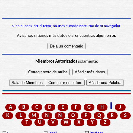
Si no puedes leer el texto, no uses el modo nocturno de tu navegador.
Avísanos si tienes más datos o si encuentras algún error.
Miembros Autorizados
solamente:
I
A
B
C
D
E
F
G
H
J
K
L
M
N
Ñ
O
P
Q
R
S
T
U
V
W
X
Y
Z