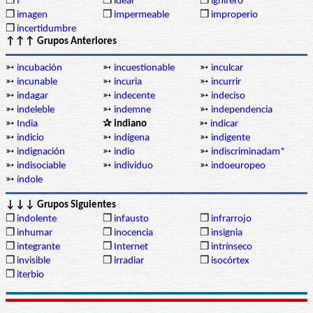
❒
I
❒
ideal
❒
ignífero
❒
imagen
❒
impermeable
❒
improperio
❒
incertidumbre
↑↑↑ Grupos Anteriores
➳
incubación
➳
incuestionable
➳
inculcar
➳
incunable
➳
incuria
➳
incurrir
➳
indagar
➳
indecente
➳
indeciso
➳
indeleble
➳
indemne
➳
independencia
➳
India
✰ indiano
➳
indicar
➳
indicio
➳
indígena
➳
indigente
➳
indignación
➳
indio
➳
indiscriminadam*
➳
indisociable
➳
individuo
➳
indoeuropeo
➳
índole
↓↓↓ Grupos Siguientes
❒
indolente
❒
infausto
❒
infrarrojo
❒
inhumar
❒
inocencia
❒
insignia
❒
integrante
❒
Internet
❒
intrínseco
❒
invisible
❒
irradiar
❒
isocórtex
❒
iterbio