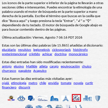
Los iconos de la parte superior e inferior de la página te llevarán a otras
secciones útiles e interesantes. Puedes encontrar la etimología de una
palabra usando el motor de búsqueda en la parte superior a mano
derecha de la pantalla. Escribe el término que buscas en la casilla que
dice “Busca aquí” y luego presiona la tecla "Entrar", "↲" o "⚲"
dependiendo de tu teclado. El motor de búsqueda de Google abajo es
para buscar contenido dentro de las páginas.
Última actualización: Viernes, Agosto 7 06:16 PDT 2026
Estas son las últimas diez palabras (de 15.865) añadidas al diccionario:
elucidario
revulsivo
legionelosis
ciclosporiasis
histótrofo
preterintencional
críptido
achicar
doctrina
monocárpico
Estas diez entradas han sido modificadas recientemente:
antojo
elusivo
Matilde
atleta
carajo
equivocación
chuico
churrasco
papalote
Acapulco
Estas fueron las diez entradas más visitadas ayer:
ojalá
etimología
metro
chile
envidia
tomate
novela
curtir
financiero
discurrir