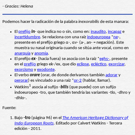
- Gracias: Helena
Podemos hacer la radicación de la palabra
inexorabilis
de esta manara:
El
prefijo
in
- que indica no o sin, como en:
inaudito
,
incapaz
e
incertidumbre
. Se relaciona con una raíz
indoeuropea
*
ne
-,
presente en el prefijo griego α-, αν- (a-, an- = negación). Este
muestra su nasal originaria cuando se sitúa ante vocal, como en
anarquía
y
anomia
.
El prefijo
ex
- (hacia fuera) se asocia con la raíz *
eghs-
, presente
en el
prefijo
griego ek-/ex, que dio
eclipse
,
ecléctico
,
exorcizar
,
exorcismo
y
exodonte
.
El verbo
orare
(orar, de donde derivamos también
adorar
y
perorar
) es vinculado a una raíz *
or-2
(hablar, llamar).
1
Watkins
asocia al sufijo -
bilis
(que puede) con un sufijo
indoeuropeo -tro, que también tendría las variantes -tlo, -dhro y
-dhlo-.
Fuente:
Bajo
-tro
(página 96) en el
The American Heritage Dictionary of
Indo-European Roots
.
Editado por Calvert Watkins - Tercera
edición - 2011.