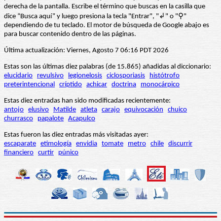
derecha de la pantalla. Escribe el término que buscas en la casilla que
dice “Busca aquí” y luego presiona la tecla "Entrar", "↲" o "⚲"
dependiendo de tu teclado. El motor de búsqueda de Google abajo es
para buscar contenido dentro de las páginas.
Última actualización: Viernes, Agosto 7 06:16 PDT 2026
Estas son las últimas diez palabras (de 15.865) añadidas al diccionario:
elucidario
revulsivo
legionelosis
ciclosporiasis
histótrofo
preterintencional
críptido
achicar
doctrina
monocárpico
Estas diez entradas han sido modificadas recientemente:
antojo
elusivo
Matilde
atleta
carajo
equivocación
chuico
churrasco
papalote
Acapulco
Estas fueron las diez entradas más visitadas ayer:
escaparate
etimología
envidia
tomate
metro
chile
discurrir
financiero
curtir
púnico