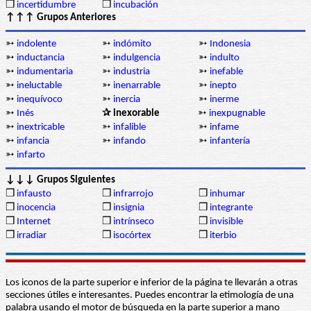
❒
incertidumbre
❒
incubación
↑↑↑ Grupos Anteriores
➳
indolente
➳
indómito
➳
Indonesia
➳
inductancia
➳
indulgencia
➳
indulto
➳
indumentaria
➳
industria
➳
inefable
➳
ineluctable
➳
inenarrable
➳
inepto
➳
inequívoco
➳
inercia
➳
inerme
➳
Inés
✰ inexorable
➳
inexpugnable
➳
inextricable
➳
infalible
➳
infame
➳
infancia
➳
infando
➳
infantería
➳
infarto
↓↓↓ Grupos Siguientes
❒
infausto
❒
infrarrojo
❒
inhumar
❒
inocencia
❒
insignia
❒
integrante
❒
Internet
❒
intrínseco
❒
invisible
❒
irradiar
❒
isocórtex
❒
iterbio
Los iconos de la parte superior e inferior de la página te llevarán a otras
secciones útiles e interesantes. Puedes encontrar la etimología de una
palabra usando el motor de búsqueda en la parte superior a mano