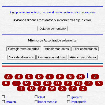
Si no puedes leer el texto, no uses el modo nocturno de tu navegador.
Avísanos si tienes más datos o si encuentras algún error.
Miembros Autorizados
solamente:
I
A
B
C
D
E
F
G
H
J
K
L
M
N
Ñ
O
P
Q
R
S
T
U
V
W
X
Y
Z
❒
I
❒
ideal
❒
ignífero
❒
imagen
❒
impermeable
❒
improperio