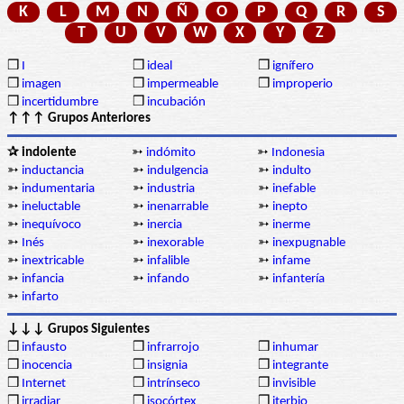
K
L
M
N
Ñ
O
P
Q
R
S
T
U
V
W
X
Y
Z
❒
I
❒
ideal
❒
ignífero
❒
imagen
❒
impermeable
❒
improperio
❒
incertidumbre
❒
incubación
↑↑↑ Grupos Anteriores
✰ indolente
➳
indómito
➳
Indonesia
➳
inductancia
➳
indulgencia
➳
indulto
➳
indumentaria
➳
industria
➳
inefable
➳
ineluctable
➳
inenarrable
➳
inepto
➳
inequívoco
➳
inercia
➳
inerme
➳
Inés
➳
inexorable
➳
inexpugnable
➳
inextricable
➳
infalible
➳
infame
➳
infancia
➳
infando
➳
infantería
➳
infarto
↓↓↓ Grupos Siguientes
❒
infausto
❒
infrarrojo
❒
inhumar
❒
inocencia
❒
insignia
❒
integrante
❒
Internet
❒
intrínseco
❒
invisible
❒
irradiar
❒
isocórtex
❒
iterbio