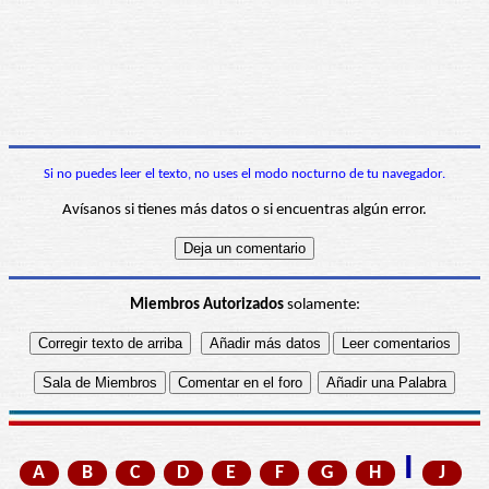
Si no puedes leer el texto, no uses el modo nocturno de tu navegador.
Avísanos si tienes más datos o si encuentras algún error.
Miembros Autorizados
solamente:
I
A
B
C
D
E
F
G
H
J