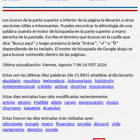
Los iconos de la parte superior e inferior de la página te llevarán a otras
secciones útiles e interesantes. Puedes encontrar la etimología de una
palabra usando el motor de búsqueda en la parte superior a mano
derecha de la pantalla. Escribe el término que buscas en la casilla que
dice “Busca aquí” y luego presiona la tecla "Entrar", "↲" o "⚲"
dependiendo de tu teclado. El motor de búsqueda de Google abajo es
para buscar contenido dentro de las páginas.
Última actualización: Viernes, Agosto 7 06:16 PDT 2026
Estas son las últimas diez palabras (de 15.865) añadidas al diccionario:
elucidario
revulsivo
legionelosis
ciclosporiasis
histótrofo
preterintencional
críptido
achicar
doctrina
monocárpico
Estas diez entradas han sido modificadas recientemente:
antojo
elusivo
Matilde
atleta
carajo
equivocación
chuico
churrasco
papalote
Acapulco
Estas fueron las diez entradas más visitadas ayer:
etimología
tomate
metro
financiero
envidia
discurrir
chile
parlamento
derecho
novela