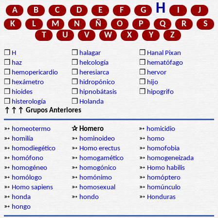
H
A
B
C
D
E
F
G
I
J
K
L
M
N
Ñ
O
P
Q
R
S
T
U
V
W
X
Y
Z
❒
H
❒
halagar
❒
Hanal Pixan
❒
haz
❒
helcología
❒
hematófago
❒
hemopericardio
❒
heresiarca
❒
hervor
❒
hexámetro
❒
hidropónico
❒
hijo
❒
hioides
❒
hipnobátasis
❒
hipogrifo
❒
histerología
❒
Holanda
↑↑↑ Grupos Anteriores
➳
homeotermo
✰ Homero
➳
homicidio
➳
homilía
➳
hominoideo
➳
homo
➳
homodiegético
➳
Homo erectus
➳
homofobia
➳
homófono
➳
homogamético
➳
homogeneizada
➳
homogéneo
➳
homogónico
➳
Homo habilis
➳
homólogo
➳
homónimo
➳
homóptero
➳
Homo sapiens
➳
homosexual
➳
homúnculo
➳
honda
➳
hondo
➳
Honduras
➳
hongo