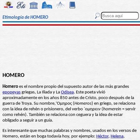
Etimología de HOMERO
HOMERO
Homero
es el nombre propio del supuesto autor de las más grandes
epopeyas
griegas, La Iliada y La
Odisea
. Este poeta vivió
aproximadamente en los años 850 antes de Cristo, poco después de la
guerra de Troya. Su nombre, Ὅμηρος (
Homeros
) en griego, se relaciona
con la idea de rehén o prisionero, del verbo `ομηρειν (
homerein
= servir
como rehén). También se relaciona con ceguera y la idea de estar
obligado a seguir a un guía.
Es interesante que muchas palabras y nombres, usados en los versos de
Homero, están en boga todavía hoy, por ejemplo:
Héctor
,
Helena
,