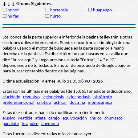
↓↓↓ Grupos Siguientes
❒
honor
❒
hortensia
❒
huapango
❒
huifas
❒
hurto
Los iconos de la parte superior e inferior de la página te llevarán a otras
secciones útiles e interesantes. Puedes encontrar la etimología de una
palabra usando el motor de búsqueda en la parte superior a mano
derecha de la pantalla. Escribe el término que buscas en la casilla que
dice “Busca aquí” y luego presiona la tecla "Entrar", "↲" o "⚲"
dependiendo de tu teclado. El motor de búsqueda de Google abajo es
para buscar contenido dentro de las páginas.
Última actualización: Viernes, Julio 31 05:08 PDT 2026
Estas son las últimas diez palabras (de 15.865) añadidas al diccionario:
elucidario
revulsivo
legionelosis
ciclosporiasis
histótrofo
preterintencional
críptido
achicar
doctrina
monocárpico
Estas diez entradas han sido modificadas recientemente:
elusivo
Matilde
atleta
carajo
equivocación
chuico
churrasco
papalote
Acapulco
anémona
Estas fueron las diez entradas más visitadas ayer: