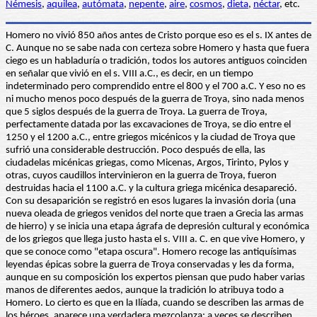
Némesis
,
aquilea
,
autómata
,
nepente
,
aire
,
cosmos
,
dieta
,
néctar
, etc.
Homero no vivió 850 años antes de Cristo porque eso es el s. IX antes de
C. Aunque no se sabe nada con certeza sobre Homero y hasta que fuera
ciego es un habladuría o tradición, todos los autores antiguos coinciden
en señalar que vivió en el s. VIII a.C., es decir, en un tiempo
indeterminado pero comprendido entre el 800 y el 700 a.C. Y eso no es
ni mucho menos poco después de la guerra de Troya, sino nada menos
que 5 siglos después de la guerra de Troya. La guerra de Troya,
perfectamente datada por las excavaciones de Troya, se dio entre el
1250 y el 1200 a.C., entre griegos micénicos y la ciudad de Troya que
sufrió una considerable destrucción. Poco después de ella, las
ciudadelas micénicas griegas, como Micenas, Argos, Tirinto, Pylos y
otras, cuyos caudillos intervinieron en la guerra de Troya, fueron
destruidas hacia el 1100 a.C. y la cultura griega micénica desapareció.
Con su desaparición se registró en esos lugares la invasión doria (una
nueva oleada de griegos venidos del norte que traen a Grecia las armas
de hierro) y se inicia una etapa ágrafa de depresión cultural y económica
de los griegos que llega justo hasta el s. VIII a. C. en que vive Homero, y
que se conoce como "etapa oscura". Homero recoge las antiquísimas
leyendas épicas sobre la guerra de Troya conservadas y les da forma,
aunque en su composición los expertos piensan que pudo haber varias
manos de diferentes aedos, aunque la tradición lo atribuya todo a
Homero. Lo cierto es que en la Ilíada, cuando se describen las armas de
los héroes, aparece una verdadera mezcolanza: a veces se describen