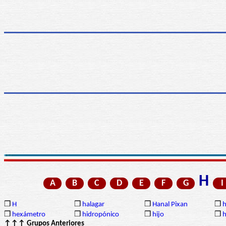
H
A
B
C
D
E
F
G
I
❒
H
❒
halagar
❒
Hanal Pixan
❒
h
❒
hexámetro
❒
hidropónico
❒
hijo
❒
h
↑↑↑ Grupos Anteriores