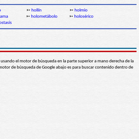
o
➳
hollín
➳
holmio
rama
➳
holometábolo
➳
holosérico
stasis
abra usando el motor de búsqueda en la parte superior a mano derecha de la
 El motor de búsqueda de Google abajo es para buscar contenido dentro de