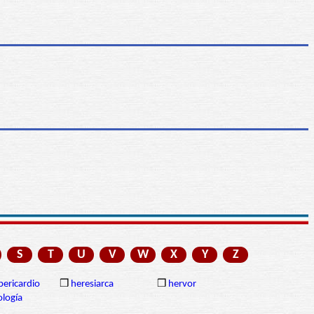
S
T
U
V
W
X
Y
Z
ericardio
❒
heresiarca
❒
hervor
ología