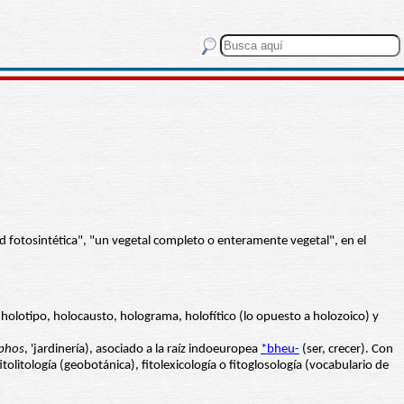
d fotosintética", "un vegetal completo o enteramente vegetal", en el
, holotipo, holocausto, holograma, holofítico (lo opuesto a holozoico) y
phos
, 'jardinería), asociado a la raíz indoeuropea
*bheu-
(ser, crecer). Con
fitolitología (geobotánica), fitolexicología o fitoglosología (vocabulario de