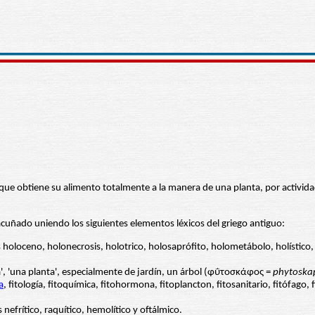
 que obtiene su alimento totalmente a la manera de una planta, por activida
cuñado uniendo los siguientes elementos léxicos del griego antiguo:
s holoceno, holonecrosis, holotrico, holosaprófito, holometábolo, holístico
tiva', 'una planta', especialmente de jardín, un árbol (φΰτοσκάφος =
phytoska
a
, fitología, fitoquímica, fitohormona, fitoplancton, fitosanitario, fitófago, 
nefrítico, raquítico, hemolítico y oftálmico.