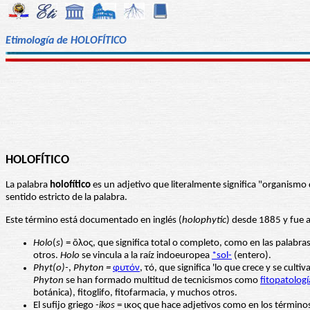
Etimología de HOLOFÍTICO
HOLOFÍTICO
La palabra
holofítico
es un adjetivo que literalmente significa "organismo
sentido estricto de la palabra.
Este término está documentado en inglés (
holophytic
) desde 1885 y fue a
Holo
(
s
) = ὅλος, que significa total o completo, como en las palabra
otros.
Holo
se vincula a la raíz indoeuropea
*sol-
(entero).
Phyt(o)-
,
Phyton
=
φυτόν
, τό, que significa 'lo que crece y se cul
Phyton
se han formado multitud de tecnicismos como
fitopatologí
botánica), fitoglifo, fitofarmacia, y muchos otros.
El sufijo griego
-ikos
= ικος que hace adjetivos como en los términos 