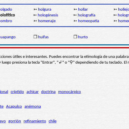
olgado
➳
holgura
➳
hollar
➳
hollej
olofítico
➳
hologénesis
➳
holografía
➳
holog
hombro
➳
homenaje
➳
homeopatía
➳
homeo
huapango
❒
huifas
❒
hurto
s secciones útiles e interesantes. Puedes encontrar la etimología de una pal
í” y luego presiona la tecla "Entrar", "↲" o "⚲" dependiendo de tu teclado.
ional
críptido
achicar
doctrina
monocárpico
te
Acapulco
anémona
avo
gorrión
refinamiento
chile