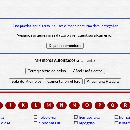
Si no puedes leer el texto, no uses el modo nocturno de tu navegador.
Avísanos si tienes más datos o si encuentras algún error.
Miembros Autorizados
solamente:
J
K
L
M
N
Ñ
O
P
Q
R
az
❒
helcología
❒
hematófago
❒
hemop
ioides
❒
hipnobátasis
❒
hipogrifo
❒
hister