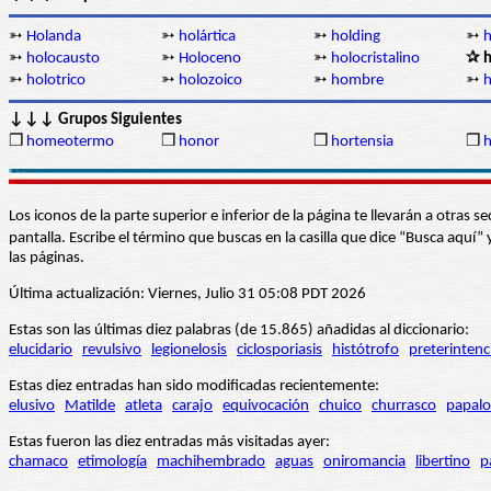
➳
Holanda
➳
holártica
➳
holding
➳
h
➳
holocausto
➳
Holoceno
➳
holocristalino
✰ h
➳
holotrico
➳
holozoico
➳
hombre
➳
↓↓↓ Grupos Siguientes
❒
homeotermo
❒
honor
❒
hortensia
❒
Los iconos de la parte superior e inferior de la página te llevarán a otra
pantalla. Escribe el término que buscas en la casilla que dice “Busca aqu
las páginas.
Última actualización: Viernes, Julio 31 05:08 PDT 2026
Estas son las últimas diez palabras (de 15.865) añadidas al diccionario:
elucidario
revulsivo
legionelosis
ciclosporiasis
histótrofo
preterintenc
Estas diez entradas han sido modificadas recientemente:
elusivo
Matilde
atleta
carajo
equivocación
chuico
churrasco
papalo
Estas fueron las diez entradas más visitadas ayer:
chamaco
etimología
machihembrado
aguas
oniromancia
libertino
p