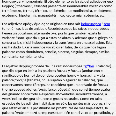
homosexual y homonimia. El otro elemento es la raíz del adjetivo griego
θερμός ("thermós", caliente) presente en innumerables vocablos como
termómetro, termal, térmico, antitérmico, termodinámica, endotermo,
exotermo, hipotermia, magnetotérmico, geotermia, isotermia, etc.
Los adjetivos ὁμός y ὅμοιος se originan en una raíz
indoeuropea
*
sem
-
(uno, único, idea de unidad). Recuérdese que las raíces indoeuropeas
tienen un vocalismo alternante o/e, por lo que también existe la
variante *som- que da lugar a estas palabras, y además que el griego no
conserva la s inicial indoeuropea y la transforma en una aspiración. Esta
raíz ha dado lugar a muchos vocablos en latín, de los que nos llegan
palabras como simultáneo, sencillo, sincero, singular, siempre, similar,
semejante, semblante, etc.
w
El adjetivo θερμός procede de una raíz indoeuropea *
g
her
- (calentar),
que dio lugar en latín a las palabras
fornax
y
furnus
(ambas con el
significado de horno) de donde proceden horno y hornacina, y a la
palabra
forceps
(tenazas, "que sujetan o agarran lo caliente), que
conservamos como fórceps. Se considera que un derivado de
fornax
(horno abovedado) es
fornix
(arco, bóveda), que con el tiempo acaba
designando sobre todo a espacios abovedados semisubterráneos, a
veces incluso designa a huecos o grutas naturales. Como en tales
espacios de los edificios habitaban no sólo las gentes más pobres, sino
que establecían sus prostíbulos las prostitutas de más baja estofa, la
palabra
fornix
empezó a emplearse también con el valor de prostíbulo, y