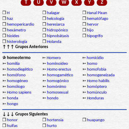
T
U
V
W
X
Y
Z
❒
H
❒
halagar
❒
Hanal Pixan
❒
haz
❒
helcología
❒
hematófago
❒
hemopericardio
❒
heresiarca
❒
hervor
❒
hexámetro
❒
hidropónico
❒
hijo
❒
hioides
❒
hipnobátasis
❒
hipogrifo
❒
histerología
❒
Holanda
↑↑↑ Grupos Anteriores
✰ homeotermo
➳
Homero
➳
homicidio
➳
homilía
➳
hominoideo
➳
homo
➳
homodiegético
➳
Homo erectus
➳
homofobia
➳
homófono
➳
homogamético
➳
homogeneizada
➳
homogéneo
➳
homogónico
➳
Homo habilis
➳
homólogo
➳
homónimo
➳
homóptero
➳
Homo sapiens
➳
homosexual
➳
homúnculo
➳
honda
➳
hondo
➳
Honduras
➳
hongo
↓↓↓ Grupos Siguientes
❒
honor
❒
hortensia
❒
huapango
❒
huifas
❒
hurto