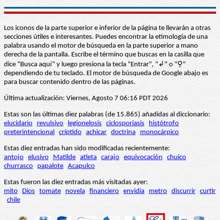
Los iconos de la parte superior e inferior de la página te llevarán a otras
secciones útiles e interesantes. Puedes encontrar la etimología de una
palabra usando el motor de búsqueda en la parte superior a mano
derecha de la pantalla. Escribe el término que buscas en la casilla que
dice “Busca aquí” y luego presiona la tecla "Entrar", "↲" o "⚲"
dependiendo de tu teclado. El motor de búsqueda de Google abajo es
para buscar contenido dentro de las páginas.
Última actualización: Viernes, Agosto 7 06:16 PDT 2026
Estas son las últimas diez palabras (de 15.865) añadidas al diccionario:
elucidario
revulsivo
legionelosis
ciclosporiasis
histótrofo
preterintencional
críptido
achicar
doctrina
monocárpico
Estas diez entradas han sido modificadas recientemente:
antojo
elusivo
Matilde
atleta
carajo
equivocación
chuico
churrasco
papalote
Acapulco
Estas fueron las diez entradas más visitadas ayer:
mito
Dios
tomate
novela
financiero
envidia
metro
discurrir
curtir
chile