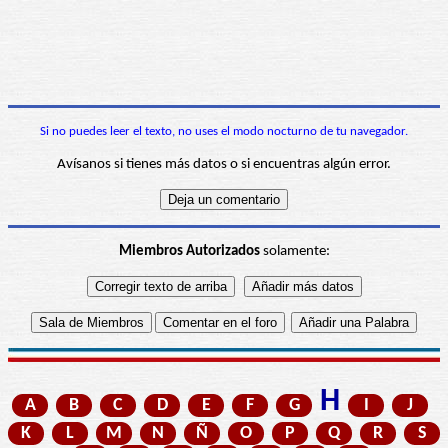
Si no puedes leer el texto, no uses el modo nocturno de tu navegador.
Avísanos si tienes más datos o si encuentras algún error.
Miembros Autorizados
solamente:
H
A
B
C
D
E
F
G
I
J
K
L
M
N
Ñ
O
P
Q
R
S