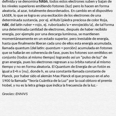
definida y se denomina
fotón
, todos estos electrones suben y bajan de
los niveles superiores emitiendo fotones (luz) pero lo hacen en forma
aleatoria, al azar, totalmente desordenados. En cambio en el dispositivo
LASER, lo que se logra es una excitación de los electrones de una
determinada sustancia, por ej. el Rubí (piedra preciosa de color Roja,
rubí
, del latín
ruber
= rojo, ej. ruborizado/a = enrojecido/a), de tal forma
una determinada cantidad de electrones, después de haber recibido
energía, por ejemplo por una descarga luminosa, se mantienen
momentàneamente en un estado superior, pero inestable de energía,
hasta que finalmente liberan cada uno de ellos esta energía acumulada,
llamada quantum (del latín:
quantum
= porción) acumulada en fotones
que se hallarán en coherencia de fase, pues los fotones son emitidos en
conjunto (todos al mismo tiempo) logrando así un "pulso de luz" de
gran energía, pues los electrones regresan a su órbita natural al mismo
tiempo y no en forma aleatoria. El Quantum de Energía de un fotón es
igual a E=h x (nu), donde h, es una constante llamada constante de
Planck, por haber sido el alemán Max Planck el que propuso en el año
1900 la llamada "Teoría Cuántica de la Luz" por la cual obtuvo el premio
Nobel, y nu es la letra griega que indica la frecuencia de la luz.
-
Gracias: ENNIVS