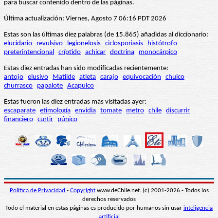
para buscar contenido dentro de las páginas.
Última actualización: Viernes, Agosto 7 06:16 PDT 2026
Estas son las últimas diez palabras (de 15.865) añadidas al diccionario:
elucidario
revulsivo
legionelosis
ciclosporiasis
histótrofo
preterintencional
críptido
achicar
doctrina
monocárpico
Estas diez entradas han sido modificadas recientemente:
antojo
elusivo
Matilde
atleta
carajo
equivocación
chuico
churrasco
papalote
Acapulco
Estas fueron las diez entradas más visitadas ayer:
escaparate
etimología
envidia
tomate
metro
chile
discurrir
financiero
curtir
púnico
Política de Privacidad
-
Copyright
www.deChile.net. (c) 2001-2026 - Todos los
derechos reservados
Todo el material en estas páginas es producido por humanos sin usar
inteligencia
artificial