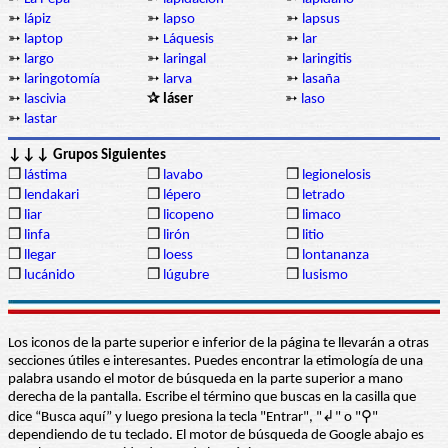
➳
lápiz
➳
lapso
➳
lapsus
➳
laptop
➳
Láquesis
➳
lar
➳
largo
➳
laringal
➳
laringitis
➳
laringotomía
➳
larva
➳
lasaña
➳
lascivia
✰ láser
➳
laso
➳
lastar
↓↓↓ Grupos Siguientes
❒
lástima
❒
lavabo
❒
legionelosis
❒
lendakari
❒
lépero
❒
letrado
❒
liar
❒
licopeno
❒
limaco
❒
linfa
❒
lirón
❒
litio
❒
llegar
❒
loess
❒
lontananza
❒
lucánido
❒
lúgubre
❒
lusismo
Los iconos de la parte superior e inferior de la página te llevarán a otras
secciones útiles e interesantes. Puedes encontrar la etimología de una
palabra usando el motor de búsqueda en la parte superior a mano
derecha de la pantalla. Escribe el término que buscas en la casilla que
dice “Busca aquí” y luego presiona la tecla "Entrar", "↲" o "⚲"
dependiendo de tu teclado. El motor de búsqueda de Google abajo es