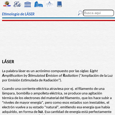
Etimología de LÁSER
LÁSER
La palabra láser es un acrónimo compuesto por las siglas:
L
ight
A
mplification by
S
timulated
E
mision of
R
adiation
("Ampliación de la Luz
por Emisión Estimulada de Radiación").
Cuando una corriente eléctrica atraviesa por ej. el filamento de una
lámpara, bombilla o ampolleta eléctrica, se produce una agitación
térmica de los electrones del material del filamento, que los hace subir a
"niveles de mayor energía", pero como esos estados son inestables, el
electrón vuelve a su estado "natural", emitiendo esa energía que había
adquirido, en forma de
luz
. Esa cantidad de energía está perfectamente