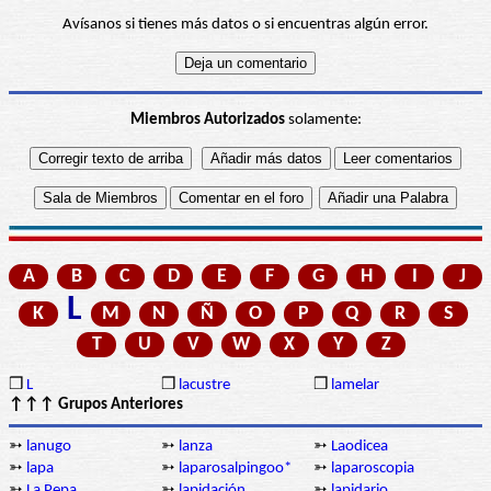
Avísanos si tienes más datos o si encuentras algún error.
Miembros Autorizados
solamente:
A
B
C
D
E
F
G
H
I
J
L
K
M
N
Ñ
O
P
Q
R
S
T
U
V
W
X
Y
Z
❒
L
❒
lacustre
❒
lamelar
↑↑↑ Grupos Anteriores
➳
lanugo
➳
lanza
➳
Laodicea
➳
lapa
➳
laparosalpingoo*
➳
laparoscopia
➳
La Pepa
➳
lapidación
➳
lapidario