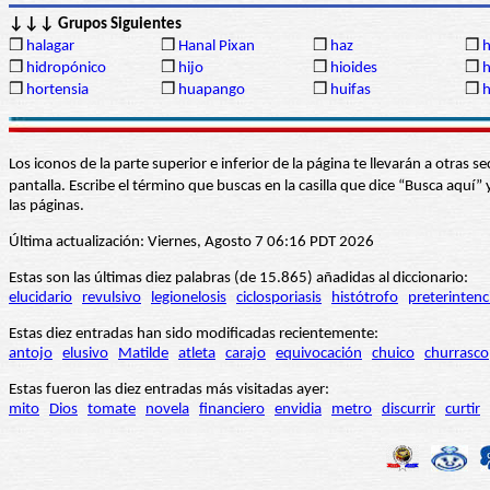
↓↓↓ Grupos Siguientes
❒
halagar
❒
Hanal Pixan
❒
haz
❒
h
❒
hidropónico
❒
hijo
❒
hioides
❒
h
❒
hortensia
❒
huapango
❒
huifas
❒
h
Los iconos de la parte superior e inferior de la página te llevarán a otra
pantalla. Escribe el término que buscas en la casilla que dice “Busca aqu
las páginas.
Última actualización: Viernes, Agosto 7 06:16 PDT 2026
Estas son las últimas diez palabras (de 15.865) añadidas al diccionario:
elucidario
revulsivo
legionelosis
ciclosporiasis
histótrofo
preterintenc
Estas diez entradas han sido modificadas recientemente:
antojo
elusivo
Matilde
atleta
carajo
equivocación
chuico
churrasco
Estas fueron las diez entradas más visitadas ayer:
mito
Dios
tomate
novela
financiero
envidia
metro
discurrir
curtir