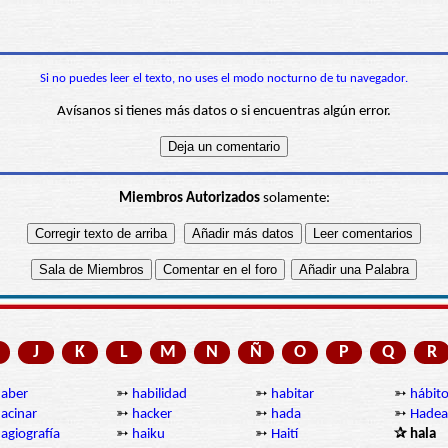
Si no puedes leer el texto, no uses el modo nocturno de tu navegador.
Avísanos si tienes más datos o si encuentras algún error.
Miembros Autorizados
solamente:
J
K
L
M
N
Ñ
O
P
Q
R
aber
➳
habilidad
➳
habitar
➳
hábit
acinar
➳
hacker
➳
hada
➳
Hade
agiografía
➳
haiku
➳
Haití
✰ hala