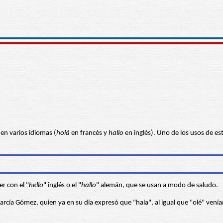
en varios idiomas (
holá
en francés y
hallo
en inglés). Uno de los usos de est
r con el "
hello
" inglés o el "
hallo
" alemán, que se usan a modo de saludo.
z, quien ya en su día expresó que "hala", al igual que "olé" venían del árabe "Wa-llah" o "Ia-Al