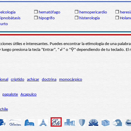
elcología
❒
hematófago
❒
hemopericardio
❒
heresi
ipnobátasis
❒
hipogrifo
❒
histerología
❒
Holan
urto
s secciones útiles e interesantes. Puedes encontrar la etimología de una pal
í” y luego presiona la tecla "Entrar", "↲" o "⚲" dependiendo de tu teclado.
ional
críptido
achicar
doctrina
monocárpico
papalote
Acapulco
chile