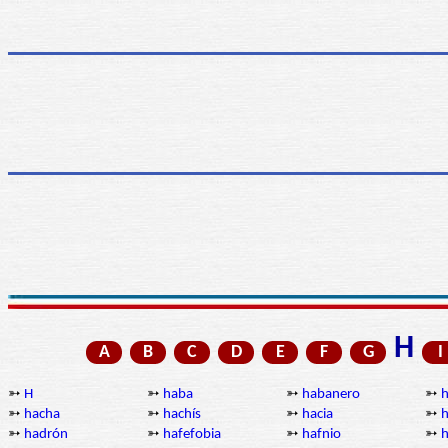
H
A
B
C
D
E
F
G
I
➳
H
➳
haba
➳
habanero
➳
h
➳
hacha
➳
hachís
➳
hacia
➳
h
➳
hadrón
➳
hafefobia
➳
hafnio
➳
h