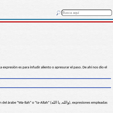
a expresión es para infudir aliento o apresurar el paso. De ahí nos dio el
lah" (والله, يا الله), expresiones empleadas