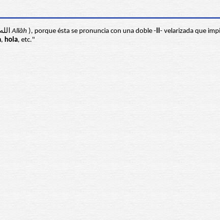
viniera de Alá ( الله
Allâh
), porque ésta se pronuncia con una doble -
ll
- velarizada que impi
a
,
hola
, etc."