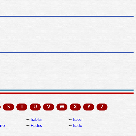
S
T
U
V
W
X
Y
Z
o
➳
hablar
➳
hacer
ano
➳
Hades
➳
hado