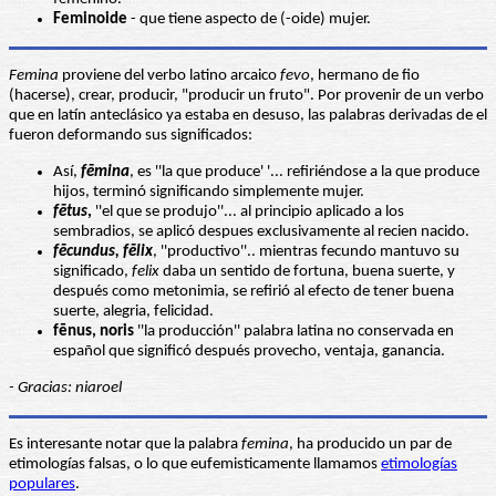
Feminoide
- que tiene aspecto de (-oide) mujer.
Femina
proviene del verbo latino arcaico
fevo
, hermano de fio
(hacerse), crear, producir, "producir un fruto". Por provenir de un verbo
que en latín anteclásico ya estaba en desuso, las palabras derivadas de el
fueron deformando sus significados:
Así,
fēmina
, es ''la que produce' '... refiriéndose a la que produce
hijos, terminó significando simplemente mujer.
fētus
,
''el que se produjo''... al principio aplicado a los
sembradios, se aplicó despues exclusivamente al recien nacido.
fēcundus, fēlix
, ''productivo''.. mientras fecundo mantuvo su
significado,
felix
daba un sentido de fortuna, buena suerte, y
después como metonimia, se refirió al efecto de tener buena
suerte, alegria, felicidad.
fēnus, noris
''la producción'' palabra latina no conservada en
español que significó después provecho, ventaja, ganancia.
- Gracias: niaroel
Es interesante notar que la palabra
femina
, ha producido un par de
etimologías falsas, o lo que eufemisticamente llamamos
etimologías
populares
.