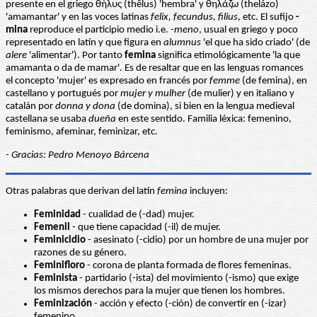
presente en el griego θήλυς (thêlus) 'hembra' y θηλάζω (thelázo)
'amamantar' y en las voces latinas
felix, fecundus, filius
, etc. El sufijo
-
mina
reproduce el participio medio i.e.
-meno
, usual en griego y poco
representado en latín y que figura en
alumnus
'el que ha sido criado' (de
alere
'alimentar'). Por tanto
femina
significa etimológicamente 'la que
amamanta o da de mamar'. Es de resaltar que en las lenguas romances
el concepto 'mujer' es expresado en francés por
femme
(de femina), en
castellano y portugués por
mujer y mulher
(de mulier) y en italiano y
catalán por
donna y dona
(de domina), si bien en la lengua medieval
castellana se usaba
dueña
en este sentido. Familia léxica: femenino,
feminismo, afeminar, feminizar, etc.
- Gracias: Pedro Menoyo Bárcena
Otras palabras que derivan del latín
femina
incluyen:
Feminidad
- cualidad de (-dad) mujer.
Femenil
- que tiene capacidad (-il) de mujer.
Feminicidio
- asesinato (-cidio) por un hombre de una mujer por
razones de su género.
Feminifloro
- corona de planta formada de flores femeninas.
Feminista
- partidario (-ista) del movimiento (-ismo) que exige
los mismos derechos para la mujer que tienen los hombres.
Feminización
- acción y efecto (-ción) de convertir en (-izar)
femenino.