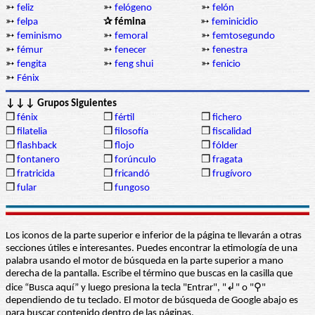
➳
feliz
➳
felógeno
➳
felón
➳
felpa
✰ fémina
➳
feminicidio
➳
feminismo
➳
femoral
➳
femtosegundo
➳
fémur
➳
fenecer
➳
fenestra
➳
fengita
➳
feng shui
➳
fenicio
➳
Fénix
↓↓↓ Grupos Siguientes
❒
fénix
❒
fértil
❒
fichero
❒
filatelia
❒
filosofía
❒
fiscalidad
❒
flashback
❒
flojo
❒
fólder
❒
fontanero
❒
forúnculo
❒
fragata
❒
fratricida
❒
fricandó
❒
frugívoro
❒
fular
❒
fungoso
Los iconos de la parte superior e inferior de la página te llevarán a otras
secciones útiles e interesantes. Puedes encontrar la etimología de una
palabra usando el motor de búsqueda en la parte superior a mano
derecha de la pantalla. Escribe el término que buscas en la casilla que
dice “Busca aquí” y luego presiona la tecla "Entrar", "↲" o "⚲"
dependiendo de tu teclado. El motor de búsqueda de Google abajo es
para buscar contenido dentro de las páginas.