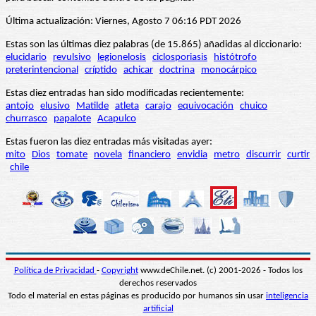
Última actualización: Viernes, Agosto 7 06:16 PDT 2026
Estas son las últimas diez palabras (de 15.865) añadidas al diccionario:
elucidario
revulsivo
legionelosis
ciclosporiasis
histótrofo
preterintencional
críptido
achicar
doctrina
monocárpico
Estas diez entradas han sido modificadas recientemente:
antojo
elusivo
Matilde
atleta
carajo
equivocación
chuico
churrasco
papalote
Acapulco
Estas fueron las diez entradas más visitadas ayer:
mito
Dios
tomate
novela
financiero
envidia
metro
discurrir
curtir
chile
Política de Privacidad
-
Copyright
www.deChile.net. (c) 2001-2026 - Todos los
derechos reservados
Todo el material en estas páginas es producido por humanos sin usar
inteligencia
artificial