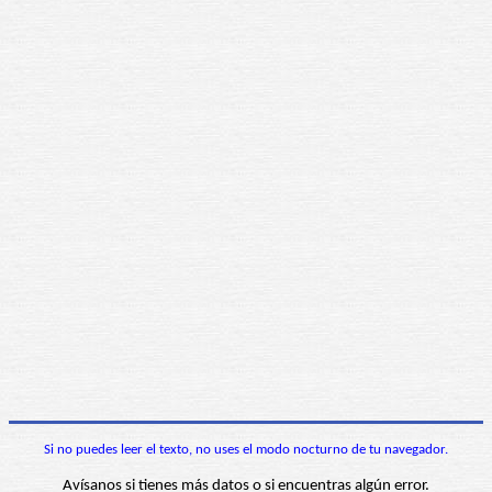
Si no puedes leer el texto, no uses el modo nocturno de tu navegador.
Avísanos si tienes más datos o si encuentras algún error.