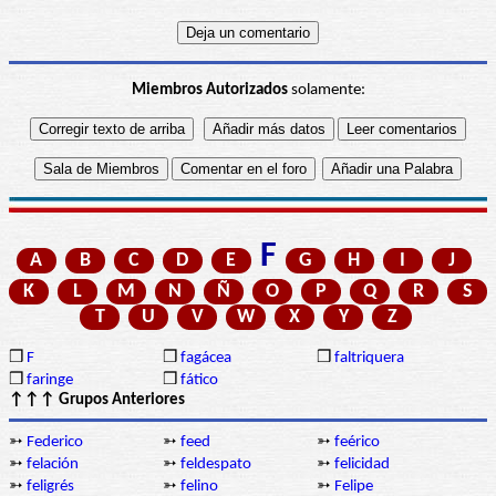
Miembros Autorizados
solamente:
F
A
B
C
D
E
G
H
I
J
K
L
M
N
Ñ
O
P
Q
R
S
T
U
V
W
X
Y
Z
❒
F
❒
fagácea
❒
faltriquera
❒
faringe
❒
fático
↑↑↑ Grupos Anteriores
➳
Federico
➳
feed
➳
feérico
➳
felación
➳
feldespato
➳
felicidad
➳
feligrés
➳
felino
➳
Felipe