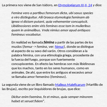
La primera nos viene de San Isidoro, en
Etymologiarum XI,II, 24
y dice:
Femina vero a partibus femorum dicta, ubi sexus species
a viro distinguitur. Alii Graeca etymologia feminam ab
ignea vi dictam putant, quia vehementer concupiscit.
Libidinosiores enim viris feminas esse tam in mulieribus
quam in animalibus. Vnde nimius amor apud antiquos
femineus vocabatur.
En realidad es llamada
fémina
a partir de las partes de los
muslos (
femur
->
femina
, ver:
fémur
), donde se distingue
el aspecto de su sexo del varón. Otros consideran a la
palabra fémina, con una etimología griega, procedente de
la fuerza del fuego, porque son fuertemente
concupiscentes. En efecto las hembras son más libidinosas
que los machos, tanto en los seres humanos, como en
animales. De ahí, que entre los antiguos el excesivo amor
se llamaba amor femenino (
femineus
).
La segunda viene de un libro llamado
Malleus Maleficarum
(Martillo de
las Brujas), escrito por inquisidores de brujas, que dice:
Dicitur enim faemina, fe et minus, quia semper minorem
habet et seruat fidem
".