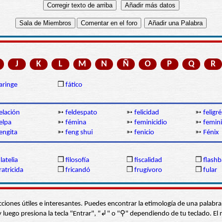
J
K
L
M
N
Ñ
O
P
Q
R
aringe
❒
fático
elación
➳
feldespato
➳
felicidad
➳
feligré
elpa
➳
fémina
➳
feminicidio
➳
femin
engita
➳
feng shui
➳
fenicio
➳
Fénix
ilatelia
❒
filosofía
❒
fiscalidad
❒
flashb
ratricida
❒
fricandó
❒
frugívoro
❒
fular
s secciones útiles e interesantes. Puedes encontrar la etimología de una pal
í” y luego presiona la tecla "Entrar", "↲" o "⚲" dependiendo de tu teclado.