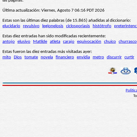
las páginas.
Última actualización: Viernes, Agosto 7 06:16 PDT 2026
Estas son las últimas diez palabras (de 15.865) añadidas al diccionario:
elucidario
revulsivo
legionelosis
ciclosporiasis
histótrofo
preterintenc
Estas diez entradas han sido modificadas recientemente:
antojo
elusivo
Matilde
atleta
carajo
equivocación
chuico
churrasco
Estas fueron las diez entradas más visitadas ayer:
mito
Dios
tomate
novela
financiero
envidia
metro
discurrir
curtir
Políti
To