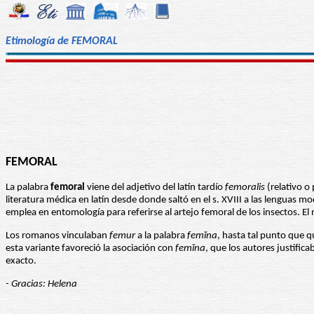
Etimología de FEMORAL
FEMORAL
La palabra
femoral
viene del adjetivo del latín tardío
femoralis
(relativo o 
literatura médica en latín desde donde saltó en el s. XVIII a las lenguas m
emplea en entomología para referirse al artejo femoral de los insectos. E
Los romanos vinculaban
femur
a la palabra
femĭna
, hasta tal punto que 
esta variante favoreció la asociación con
femĭna
, que los autores justific
exacto.
- Gracias: Helena