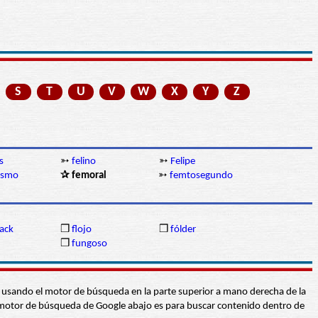
S
T
U
V
W
X
Y
Z
s
➳
felino
➳
Felipe
ismo
✰ femoral
➳
femtosegundo
ack
❒
flojo
❒
fólder
❒
fungoso
abra usando el motor de búsqueda en la parte superior a mano derecha de la
 El motor de búsqueda de Google abajo es para buscar contenido dentro de