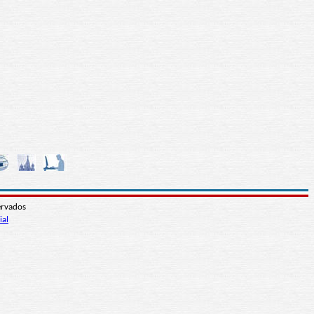
ervados
ial