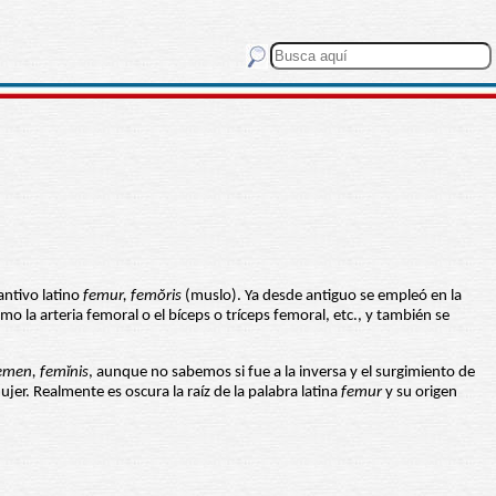
tantivo latino
femur,
femŏris
(muslo). Ya desde antiguo se empleó en la
o la arteria femoral o el bíceps o tríceps femoral, etc., y también se
emen,
femĭnis
, aunque no sabemos si fue a la inversa y el surgimiento de
ujer. Realmente es oscura la raíz de la palabra latina
femur
y su origen