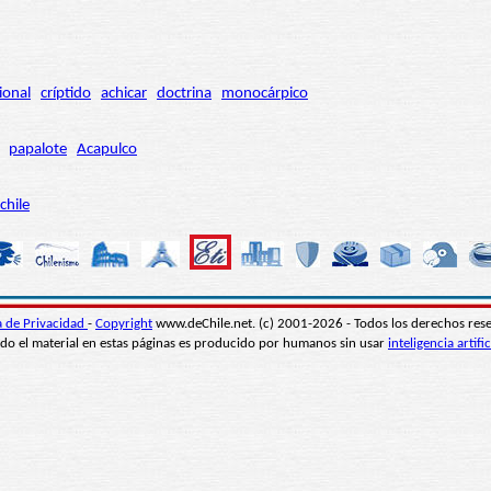
ional
críptido
achicar
doctrina
monocárpico
papalote
Acapulco
chile
ca de Privacidad
-
Copyright
www.deChile.net. (c) 2001-2026 - Todos los derechos res
do el material en estas páginas es producido por humanos sin usar
inteligencia artific