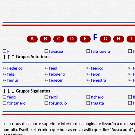
F
A
B
C
D
E
G
H
I
❒
F
❒
fagácea
❒
faltriquera
❒
f
↑↑↑ Grupos Anteriores
➳
Federico
➳
feed
➳
feérico
➳
f
➳
feliz
➳
felógeno
➳
felón
➳
f
➳
fémur
➳
fenecer
➳
fenestra
➳
f
↓↓↓ Grupos Siguientes
❒
fénix
❒
fértil
❒
fichero
❒
f
❒
fontanero
❒
forúnculo
❒
fragata
❒
f
Los iconos de la parte superior e inferior de la página te llevarán a otra
pantalla. Escribe el término que buscas en la casilla que dice “Busca aqu