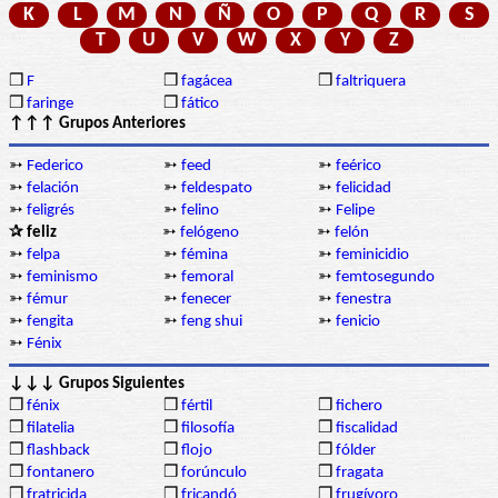
K
L
M
N
Ñ
O
P
Q
R
S
T
U
V
W
X
Y
Z
❒
F
❒
fagácea
❒
faltriquera
❒
faringe
❒
fático
↑↑↑ Grupos Anteriores
➳
Federico
➳
feed
➳
feérico
➳
felación
➳
feldespato
➳
felicidad
➳
feligrés
➳
felino
➳
Felipe
✰ feliz
➳
felógeno
➳
felón
➳
felpa
➳
fémina
➳
feminicidio
➳
feminismo
➳
femoral
➳
femtosegundo
➳
fémur
➳
fenecer
➳
fenestra
➳
fengita
➳
feng shui
➳
fenicio
➳
Fénix
↓↓↓ Grupos Siguientes
❒
fénix
❒
fértil
❒
fichero
❒
filatelia
❒
filosofía
❒
fiscalidad
❒
flashback
❒
flojo
❒
fólder
❒
fontanero
❒
forúnculo
❒
fragata
❒
fratricida
❒
fricandó
❒
frugívoro