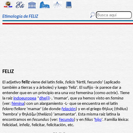
Etimología de FELIZ
FELIZ
El adjetivo
feliz
viene del latín
felix, felicis
'fértil, fecundo' (aplicado
también a tierras y a árboles) y luego 'feliz'. El sufijo
-ix
parece dar a
entender que en un principio era una voz femenina (como
actrix
). Tiene
la raíz
indoeuropea
*
dhe(i)
-, 'mamar', que ya hemos visto en
femina
(ver:
fémina
) con un alargamiento -L- que se encuentra en el latín
felare/fellare
'mamar' (de donde
felación
) y en el griego θήλυς (thêlus)
'hembra' y θηλάζω (thelázo) 'amamantar'. Esta misma raíz latina la
encontramos en
fecundus
(ver:
fecundo
) y en
filius
'
hijo
'. Familia léxica:
felicidad, infeliz, felicitar, felicitación, etc.