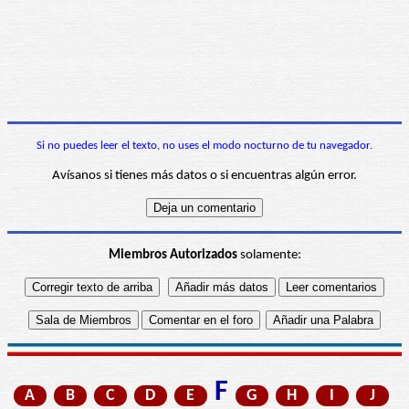
Si no puedes leer el texto, no uses el modo nocturno de tu navegador.
Avísanos si tienes más datos o si encuentras algún error.
Miembros Autorizados
solamente:
F
A
B
C
D
E
G
H
I
J