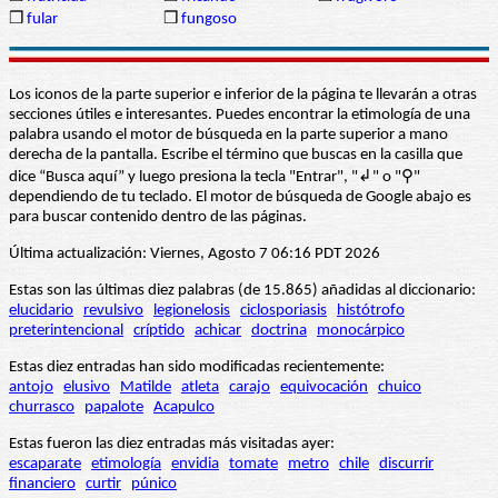
❒
fular
❒
fungoso
Los iconos de la parte superior e inferior de la página te llevarán a otras
secciones útiles e interesantes. Puedes encontrar la etimología de una
palabra usando el motor de búsqueda en la parte superior a mano
derecha de la pantalla. Escribe el término que buscas en la casilla que
dice “Busca aquí” y luego presiona la tecla "Entrar", "↲" o "⚲"
dependiendo de tu teclado. El motor de búsqueda de Google abajo es
para buscar contenido dentro de las páginas.
Última actualización: Viernes, Agosto 7 06:16 PDT 2026
Estas son las últimas diez palabras (de 15.865) añadidas al diccionario:
elucidario
revulsivo
legionelosis
ciclosporiasis
histótrofo
preterintencional
críptido
achicar
doctrina
monocárpico
Estas diez entradas han sido modificadas recientemente:
antojo
elusivo
Matilde
atleta
carajo
equivocación
chuico
churrasco
papalote
Acapulco
Estas fueron las diez entradas más visitadas ayer:
escaparate
etimología
envidia
tomate
metro
chile
discurrir
financiero
curtir
púnico