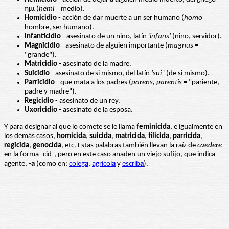
ημι (
hemi
= medio).
Homicidio
- acción de dar muerte a un ser humano (
homo
=
hombre, ser humano).
Infanticidio
- asesinato de un niño, latín '
infans'
(niño, servidor).
Magnicidio
- asesinato de alguien importante (
magnus
=
"grande").
Matricidio
- asesinato de la madre.
Suicidio
- asesinato de si mismo, del latín
'sui
' (de si mismo).
Parricidio
- que mata a los padres (
parens, parentis
= "pariente,
padre y madre").
Regicidio
- asesinato de un rey.
Uxoricidio
- asesinato de la esposa.
Y para designar al que lo comete se le llama
feminicida
, e igualmente en
los demás casos,
homicida
,
suicida
,
matricida
,
filicida
,
parricida
,
regicida
,
genocida
, etc. Estas palabras también llevan la raíz de
caedere
en la forma -cid-, pero en este caso añaden un viejo sufijo, que indica
agente, -
a
(como en:
coleg
a
,
agrícol
a
y
escrib
a
).