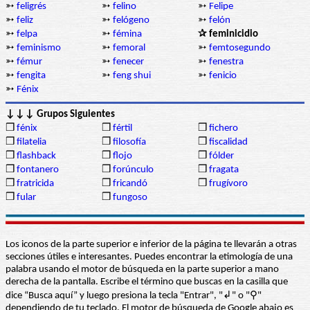
➳
feligrés
➳
felino
➳
Felipe
➳
feliz
➳
felógeno
➳
felón
➳
felpa
➳
fémina
✰ feminicidio
➳
feminismo
➳
femoral
➳
femtosegundo
➳
fémur
➳
fenecer
➳
fenestra
➳
fengita
➳
feng shui
➳
fenicio
➳
Fénix
↓↓↓ Grupos Siguientes
❒
fénix
❒
fértil
❒
fichero
❒
filatelia
❒
filosofía
❒
fiscalidad
❒
flashback
❒
flojo
❒
fólder
❒
fontanero
❒
forúnculo
❒
fragata
❒
fratricida
❒
fricandó
❒
frugívoro
❒
fular
❒
fungoso
Los iconos de la parte superior e inferior de la página te llevarán a otras
secciones útiles e interesantes. Puedes encontrar la etimología de una
palabra usando el motor de búsqueda en la parte superior a mano
derecha de la pantalla. Escribe el término que buscas en la casilla que
dice “Busca aquí” y luego presiona la tecla "Entrar", "↲" o "⚲"
dependiendo de tu teclado. El motor de búsqueda de Google abajo es