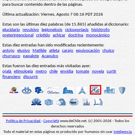
para buscar contenido dentro de las páginas.
Última actualización: Viernes, Agosto 7 06:16 PDT 2026
Estas son las últimas diez palabras (de 15.865) añadidas al diccionario:
elucidario
revulsivo
legionelosis
ciclosporiasis
histótrofo
preterintencional
críptido
achicar
doctrina
monocárpico
Estas diez entradas han sido modificadas recientemente:
antojo
elusivo
Matilde
atleta
carajo
equivocación
chuico
churrasco
papalote
Acapulco
Estas fueron las diez entradas más visitadas ayer:
ojalá
etimología
metro
chile
envidia
tomate
novela
curtir
financiero
discurrir
Política de Privacidad
-
Copyright
www.deChile.net. (c) 2001-2026 - Todos los
derechos reservados
Todo el material en estas páginas es producido por humanos sin usar
inteligencia