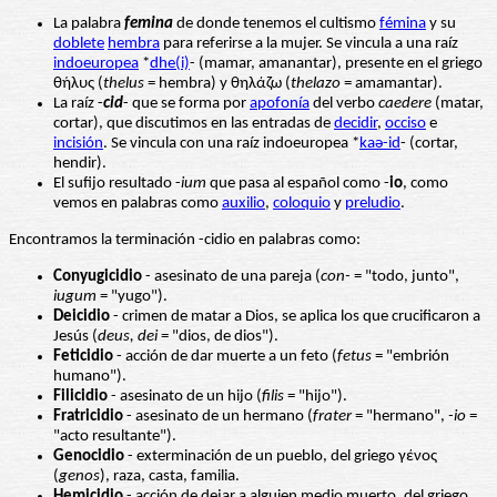
La palabra
femin
a
de donde tenemos el cultismo
fémina
y su
doblete
hembra
para referirse a la mujer. Se vincula a una raíz
indoeuropea
*
dhe(i)
- (mamar, amanantar), presente en el griego
θήλυς (
thelus
= hembra) y θηλάζω (
thelazo
= amamantar).
La raíz -
cid
- que se forma por
apofonía
del verbo
caedere
(matar,
cortar), que discutimos en las entradas de
decidir
,
occiso
e
incisión
. Se vincula con una raíz indoeuropea *
kaə-id
- (cortar,
hendir).
El sufijo resultado -
ium
que pasa al español como -
io
, como
vemos en palabras como
auxilio
,
coloquio
y
preludio
.
Encontramos la terminación -cidio en palabras como:
Conyugicidio
- asesinato de una pareja (
con-
= "todo, junto",
iugum
= "yugo").
Deicidio
- crimen de matar a Dios, se aplica los que crucificaron a
Jesús (
deus, dei
= "dios, de dios").
Feticidio
- acción de dar muerte a un feto (
fetus
= "embrión
humano").
Filicidio
- asesinato de un hijo (
filis
= "hijo").
Fratricidio
- asesinato de un hermano (
frater
= "hermano",
-io
=
"acto resultante").
Genocidio
- exterminación de un pueblo, del griego γένος
(
genos
), raza, casta, familia.
Hemicidio
- acción de dejar a alguien medio muerto, del griego