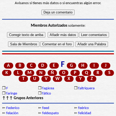
Avísanos si tienes más datos o si encuentras algún error.
Miembros Autorizados
solamente:
F
A
B
C
D
E
G
H
I
J
K
L
M
N
Ñ
O
P
Q
R
S
T
U
V
W
X
Y
Z
❒
F
❒
fagácea
❒
faltriquera
❒
faringe
❒
fático
↑↑↑ Grupos Anteriores
➳
Federico
➳
feed
➳
feérico
➳
felación
➳
feldespato
➳
felicidad