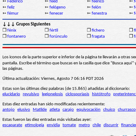
➳
Federico
➳
feed
➳
feérico
➳
f
➳
feliz
➳
felógeno
➳
felón
➳
f
➳
fémur
➳
fenecer
➳
fenestra
➳
f
↓↓↓ Grupos Siguientes
❒
fénix
❒
fértil
❒
fichero
❒
f
❒
fontanero
❒
forúnculo
❒
fragata
❒
f
Los iconos de la parte superior e inferior de la página te llevarán a otra
pantalla. Escribe el término que buscas en la casilla que dice “Busca aqu
las páginas.
Última actualización: Viernes, Agosto 7 06:16 PDT 2026
Estas son las últimas diez palabras (de 15.865) añadidas al diccionario:
elucidario
revulsivo
legionelosis
ciclosporiasis
histótrofo
preterintenc
Estas diez entradas han sido modificadas recientemente:
antojo
elusivo
Matilde
atleta
carajo
equivocación
chuico
churrasco
Estas fueron las diez entradas más visitadas ayer:
escaparate
etimología
envidia
tomate
metro
chile
discurrir
financie