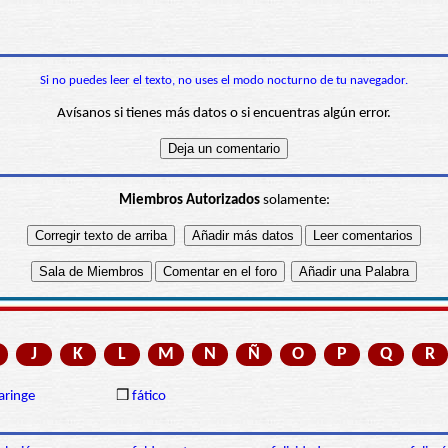
Si no puedes leer el texto, no uses el modo nocturno de tu navegador.
Avísanos si tienes más datos o si encuentras algún error.
Miembros Autorizados
solamente:
J
K
L
M
N
Ñ
O
P
Q
R
aringe
❒
fático