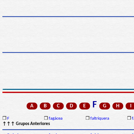
F
A
B
C
D
E
G
H
I
❒
F
❒
fagácea
❒
faltriquera
❒
f
↑↑↑ Grupos Anteriores