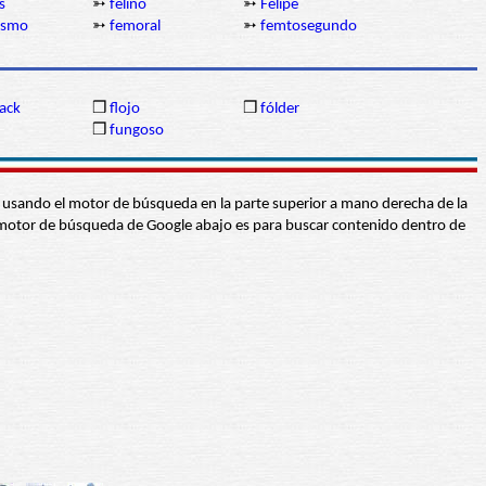
s
➳
felino
➳
Felipe
ismo
➳
femoral
➳
femtosegundo
ack
❒
flojo
❒
fólder
❒
fungoso
abra usando el motor de búsqueda en la parte superior a mano derecha de la
 El motor de búsqueda de Google abajo es para buscar contenido dentro de