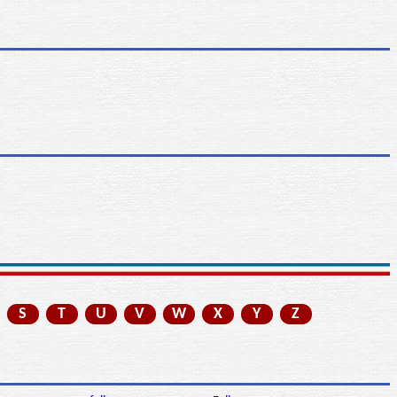
S
T
U
V
W
X
Y
Z