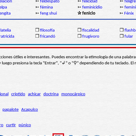
elación
➳
feldespato
➳
felicidad
➳
feligré
elpa
➳
fémina
➳
feminicidio
➳
femin
engita
➳
feng shui
✰ fenicio
➳
Fénix
ilatelia
❒
filosofía
❒
fiscalidad
❒
flashb
ratricida
❒
fricandó
❒
frugívoro
❒
fular
s secciones útiles e interesantes. Puedes encontrar la etimología de una pal
í” y luego presiona la tecla "Entrar", "↲" o "⚲" dependiendo de tu teclado.
ional
críptido
achicar
doctrina
monocárpico
papalote
Acapulco
ro
curtir
púnico