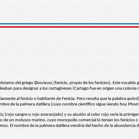
réstamo del griego Φοινίκιος (fenicio, propio de los fenicios). Este vocablo g
ban para designar a los cartagineses (Cartago fue en origen una colonia nor
amente al fenicio o habitante de Fenicia. Pero resulta que la palabra φοῖνιξ 
mbre de la palmera datilera (cuyo nombre científico sigue siendo hoy
Phoen
 (rojo sangre o rojo anaranjado) y su alusión al color rojo sería la primigen
do de un molusco marino, cuyo monopolio comercial lo tenían los fenicios o
smos. El nombre de la palmera datilera vendría del hecho de la abundancia de