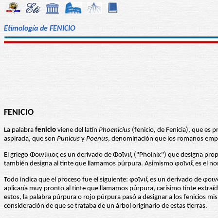
Etimología de FENICIO
FENICIO
La palabra
fenicio
viene del latín
Phoenicius
(fenicio, de Fenicia), que es p
aspirada, que son
Punicus
y
Poenus
, denominación que los romanos emplea
El griego Φοινίκιος es un derivado de Φοῖνιξ ("Phoinix") que designa propi
también designa al tinte que llamamos púrpura. Asimismo φοῖνιξ es el no
Todo indica que el proceso fue el siguiente: φοῖνιξ es un derivado de φοινός
aplicaría muy pronto al tinte que llamamos púrpura, carísimo tinte extraí
estos, la palabra púrpura o rojo púrpura pasó a designar a los fenicios mi
consideración de que se trataba de un árbol originario de estas tierras.