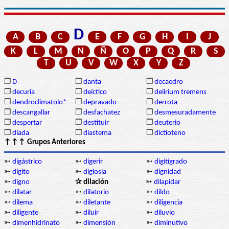
D
A
B
C
E
F
G
H
I
J
K
L
M
N
Ñ
O
P
Q
R
S
T
U
V
W
X
Y
Z
❒
D
❒
danta
❒
decaedro
❒
decuria
❒
deíctico
❒
delirium tremens
❒
dendroclimatolo*
❒
depravado
❒
derrota
❒
descangallar
❒
desfachatez
❒
desmesuradamente
❒
despertar
❒
destituir
❒
deuterio
❒
díada
❒
diastema
❒
dictioteno
↑↑↑ Grupos Anteriores
➳
digástrico
➳
digerir
➳
digitígrado
➳
dígito
➳
diglosia
➳
dignidad
➳
digno
✰ dilación
➳
dilapidar
➳
dilatar
➳
dilatorio
➳
dildo
➳
dilema
➳
diletante
➳
diligencia
➳
diligente
➳
diluir
➳
diluvio
➳
dimenhidrinato
➳
dimensión
➳
diminutivo