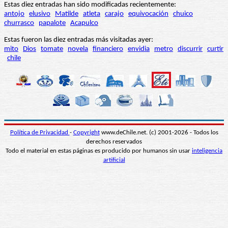
Estas diez entradas han sido modificadas recientemente:
antojo
elusivo
Matilde
atleta
carajo
equivocación
chuico
churrasco
papalote
Acapulco
Estas fueron las diez entradas más visitadas ayer:
mito
Dios
tomate
novela
financiero
envidia
metro
discurrir
curtir
chile
Política de Privacidad
-
Copyright
www.deChile.net. (c) 2001-2026 - Todos los
derechos reservados
Todo el material en estas páginas es producido por humanos sin usar
inteligencia
artificial