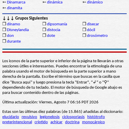
➳
Dinamarca
➳
dinámica
➳
dinámico
➳
dinamita
↓↓↓ Grupos Siguientes
❒
dínamo
❒
dipsomanía
❒
disecar
❒
Disneylandia
❒
distocia
❒
dócil
❒
don
❒
dote
❒
drosómetro
❒
durante
Los iconos de la parte superior e inferior de la página te llevarán a otras
secciones útiles e interesantes. Puedes encontrar la etimología de una
palabra usando el motor de búsqueda en la parte superior a mano
derecha de la pantalla. Escribe el término que buscas en la casilla que
dice “Busca aquí” y luego presiona la tecla "Entrar", "↲" o "⚲"
dependiendo de tu teclado. El motor de búsqueda de Google abajo es
para buscar contenido dentro de las páginas.
Última actualización: Viernes, Agosto 7 06:16 PDT 2026
Estas son las últimas diez palabras (de 15.865) añadidas al diccionario:
elucidario
revulsivo
legionelosis
ciclosporiasis
histótrofo
preterintencional
críptido
achicar
doctrina
monocárpico