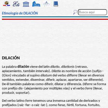
Etimología de DILACIÓN
DILACIÓN
La palabra
dilación
viene del latín
dilatio, dilationis
(retraso,
aplazamiento, también intervalo).
Dilatio
es nombre de acción (sufijo -
(t)ion) vinculado al supino
dilatum
del verbo
differre
(llevar en diversos
sentidos, extender, diseminar, diferir, aplazar, apartarse, ser diferente).
De él también palabras como diferir, dilatar y diferencia.
Diferre
se forma
con prefijo dis- (alejamiento por múltiples vías) y el verbo
ferre
(llevar,
producir, soportar).
Del verbo latino
ferre
tenemos una inmensa cantidad de derivados y
prefijados (raíz -fer- o raíz -lat-), como feraz, fértil, fortuna, fortuito,