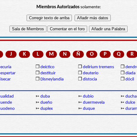
Miembros Autorizados
solamente:
J
K
L
M
N
Ñ
O
P
Q
R
ecuria
❒
deíctico
❒
delirium tremens
❒
dendr
espertar
❒
destituir
❒
deuterio
❒
díada
isecar
❒
Disneylandia
❒
distocia
❒
dócil
ualidad
➳
duba
➳
dubio
➳
ducha
duende
➳
dueño
➳
duermevela
➳
dulce
duodeno
➳
duplex
➳
duque
➳
duram