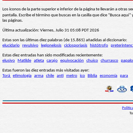
Los iconos de la parte superior e inferior de la página te llevarán a otra
pantalla. Escribe el término que buscas en la casilla que dice “Busca aqu
las páginas.
Última actualización: Viernes, Julio 31 05:08 PDT 2026
Estas son las últimas diez palabras (de 15.865) añadidas al diccionario:
elucidario
revulsivo
legionelosis
ciclosporiasis
histótrofo
preterintenc
Estas diez entradas han sido modificadas recientemente:
elusivo
Matilde
atleta
carajo
equivocación
chuico
churrasco
papalo
Estas fueron las diez entradas más visitadas ayer:
Torá
etimología
arma
chile
anti
metro
ico
Biblia
economía
para
Políti
To