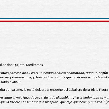
eal de don Quijote. Meditemos :
y buen parecer, de quien él un tiempo anduvo enamorado, aunque, según se 
ora de sus pensamientos; y, buscándole nombre que no desdijese mucho del s
parte - cap. I)
a por su amo, le restó dulzura al ensueño del Caballero de la Triste Figura 
barra como el más forzudo zagal de todo el pueblo, ¡Vive el Dador, que es 
que la tuviere por señora! ¡Oh hideputa, qué rejo que tiene, y qué voz!"
(P