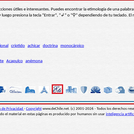
s secciones útiles e interesantes. Puedes encontrar la etimología de una pal
í” y luego presiona la tecla "Entrar", "↲" o "⚲" dependiendo de tu teclado.
ional
críptido
achicar
doctrina
monocárpico
te
Acapulco
anémona
ca de Privacidad
-
Copyright
www.deChile.net. (c) 2001-2026 - Todos los derechos res
do el material en estas páginas es producido por humanos sin usar
inteligencia artific