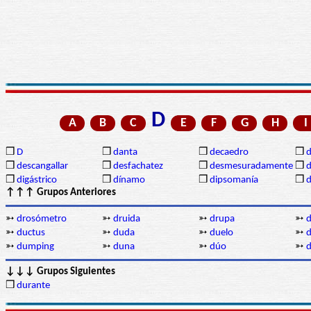
D
A
B
C
E
F
G
H
I
❒
D
❒
danta
❒
decaedro
❒
d
❒
descangallar
❒
desfachatez
❒
desmesuradamente
❒
d
❒
digástrico
❒
dínamo
❒
dipsomanía
❒
d
↑↑↑ Grupos Anteriores
➳
drosómetro
➳
druida
➳
drupa
➳
d
➳
ductus
➳
duda
➳
duelo
➳
➳
dumping
➳
duna
➳
dúo
➳
↓↓↓ Grupos Siguientes
❒
durante