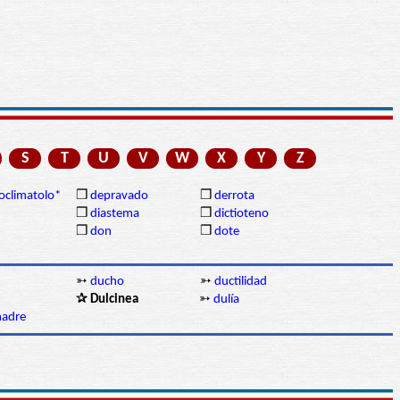
S
T
U
V
W
X
Y
Z
oclimatolo*
❒
depravado
❒
derrota
❒
diastema
❒
dictioteno
❒
don
❒
dote
➳
ducho
➳
ductilidad
✰ Dulcinea
➳
dulía
adre