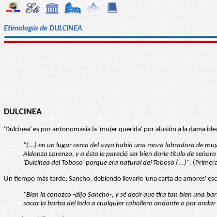
Etimología de DULCINEA
DULCINEA
'Dulcinea' es por antonomasia la 'mujer querida' por alusión a la dama id
"(...) en un lugar cerca del suyo había una moza labradora de mu
Aldonza Lorenzo, y a ésta le pareció ser bien darle título de señ
'Dulcinea del Toboso' porque era natural del Toboso (...)".
(Primera 
Un tiempo más tarde, Sancho, debiendo llevarle 'una carta de amores' escrit
"Bien la conozco -dijo Sancho-, y sé decir que tira tan bien una 
sacar la barba del lodo a cualquier caballero andante o por andar 