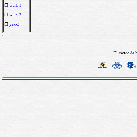
❒
weik-3
❒
wers-2
❒
yek-3
El motor de b