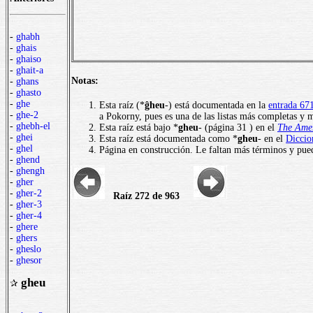
-
ghabh
-
ghais
-
ghaiso
-
ghait-a
Notas:
-
ghans
-
ghasto
-
ghe
Esta raíz (*
ĝheu
-) está documentada en la
entrada 67
-
ghe-2
a Pokorny, pues es una de las listas más completas y m
-
ghebh-el
Esta raíz está bajo *
gheu
- (página 31 ) en el
The Amer
-
ghei
Esta raíz está documentada como *
gheu
- en el
Diccio
-
ghel
Página en construcción. Le faltan más términos y pued
-
ghend
-
ghengh
-
gher
-
gher-2
Raíz 272 de 963
-
gher-3
-
gher-4
-
ghere
-
ghers
-
gheslo
-
ghesor
gheu
✰