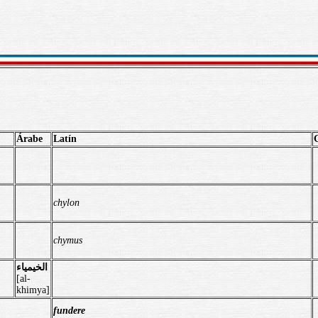
Árabe
Latín
chylon
chymus
الخيمياء
[al-
khimya]
fundere