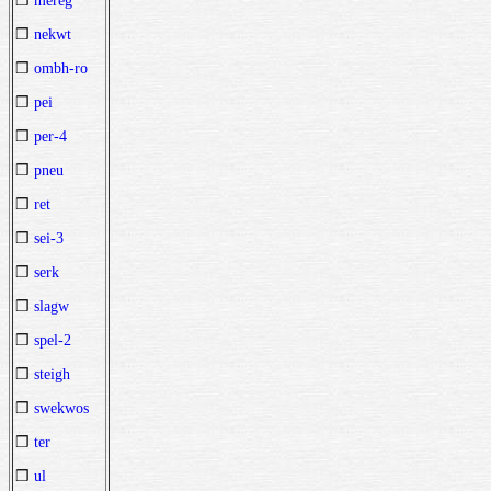
❒
mereg
❒
nekwt
❒
ombh-ro
❒
pei
❒
per-4
❒
pneu
❒
ret
❒
sei-3
❒
serk
❒
slagw
❒
spel-2
❒
steigh
❒
swekwos
❒
ter
❒
ul