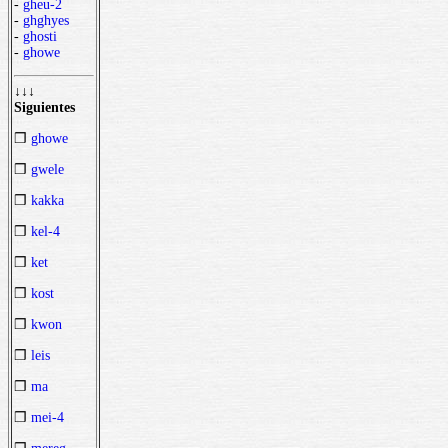
-
gheu-2
-
ghghyes
-
ghosti
-
ghowe
↓↓↓
Siguientes
❒
ghowe
❒
gwele
❒
kakka
❒
kel-4
❒
ket
❒
kost
❒
kwon
❒
leis
❒
ma
❒
mei-4