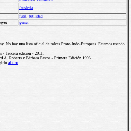
fruslería
fútil
,
futilidad
geysa
géiser
ny. No hay una lista oficial de raíces Proto-Indo-Europeas. Estamos usando
 - Tercera edición - 2011.
d A. Roberts y Bárbara Pastor - Primera Edición 1996.
girlo
al tiro
.