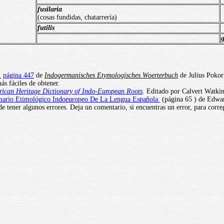
fusilaria
(cosas fundidas, chatarrería)
futilis
1
página 447
de
Indogermanisches Etymologisches Woerterbuch
de Julius Pokor
ás fáciles de obtener.
ican Heritage Dictionary of Indo-European Roots
.
Editado por Calvert Watkins
nario Etimológico Indoeuropeo De La Lengua Española
(página 65 ) de Edwar
e tener algunos errores. Deja un comentario, si encuentras un error, para corre