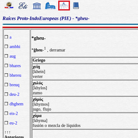
Raíces Proto-IndoEuropeas (PIE) - *gheu-
❒
a
*gheu-
❒
ambhi
1
*
ĝheu
-
, derramar
❒
aug
Griego
❒
bhares
χείῃ
[khein]
❒
bhereu
verter
χυλός
❒
breuq
[khylos]
zumo
❒
deu-2
χῡμός
❒
dhghem
[khymos]
jugo, flujo
❒
eis-2
χύμα
[khyma]
❒
eu-2
fusión o mezcla de líquidos
↑↑↑
Anteriores