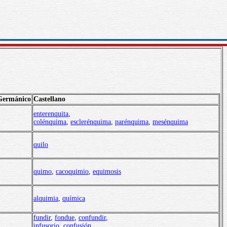
Germánico
Castellano
enterenquita
,
colénquima
,
esclerénquima
,
parénquima
,
mesénquima
quilo
quimo
,
cacoquimio
,
equimosis
alquimia
,
química
fundir
,
fondue
,
confundir
,
infusorio
,
confusión