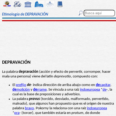
Etimología de DEPRAVACIÓN
DEPRAVACIÓN
La palabra
depravación
(acción y efecto de pervertir, corromper, hacer
mala una persona) viene del latín
deprevatio
, compuesto con:
El
prefijo
de
- indica dirección de arriba abajo como en
de
capitar
,
de
molición
y
de
rrame
. Se vincula a una raíz
indoeuropea
*
de
-, la
cual es la base de preposiciones y adverbios.
La palabra
pravus
(torcido, desviado, malformado, pervertido,
malvado), que algunos han propuesto que es el origen de nuestra
palabra
bravo
. Pokorny la relaciona con una raíz
indoeuropea
*
pra
- (torcer), que también estaría en
pratum
, de donde