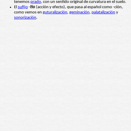
tenemos
prado
, con un sentido original de curvatura en el suelo.
El
sufijo
-
tio
(acción y efecto), que pasa al español como -ción,
como vemos en
guturalización
,
geminación
,
palatalización
y
sonorización
.