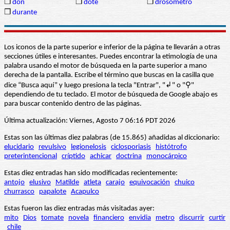
❒
don
❒
dote
❒
drosómetro
❒
durante
Los iconos de la parte superior e inferior de la página te llevarán a otras
secciones útiles e interesantes. Puedes encontrar la etimología de una
palabra usando el motor de búsqueda en la parte superior a mano
derecha de la pantalla. Escribe el término que buscas en la casilla que
dice “Busca aquí” y luego presiona la tecla "Entrar", "↲" o "⚲"
dependiendo de tu teclado. El motor de búsqueda de Google abajo es
para buscar contenido dentro de las páginas.
Última actualización: Viernes, Agosto 7 06:16 PDT 2026
Estas son las últimas diez palabras (de 15.865) añadidas al diccionario:
elucidario
revulsivo
legionelosis
ciclosporiasis
histótrofo
preterintencional
críptido
achicar
doctrina
monocárpico
Estas diez entradas han sido modificadas recientemente:
antojo
elusivo
Matilde
atleta
carajo
equivocación
chuico
churrasco
papalote
Acapulco
Estas fueron las diez entradas más visitadas ayer:
mito
Dios
tomate
novela
financiero
envidia
metro
discurrir
curtir
chile