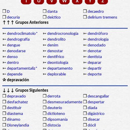
T
U
V
W
X
Y
Z
❒
D
❒
danta
❒
decaedro
❒
decuria
❒
deíctico
❒
delirium tremens
↑↑↑ Grupos Anteriores
➳
dendroclimatolo*
➳
dendrocronología
➳
dendróforo
➳
dendrografía
➳
dendrolito
➳
dendrología
➳
dengue
➳
denim
➳
denodado
➳
denodarse
➳
denostar
➳
denotar
➳
denso
➳
dentífrico
➳
dentista
➳
dentro
➳
deontología
➳
deparar
➳
departamentaliz*
➳
departamento
➳
departir
➳
depende
➳
deplorable
➳
deporte
✰ depravación
↓↓↓ Grupos Siguientes
❒
depravado
❒
derrota
❒
descangallar
❒
desfachatez
❒
desmesuradamente
❒
despertar
❒
destituir
❒
deuterio
❒
díada
❒
diastema
❒
dictioteno
❒
digástrico
❒
dínamo
❒
dipsomanía
❒
disecar
❒
Disneylandia
❒
distocia
❒
dócil