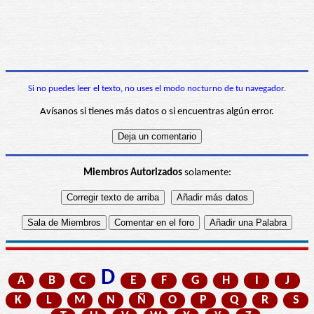
Si no puedes leer el texto, no uses el modo nocturno de tu navegador.
Avísanos si tienes más datos o si encuentras algún error.
Miembros Autorizados
solamente:
D
A
B
C
E
F
G
H
I
J
K
L
M
N
Ñ
O
P
Q
R
S