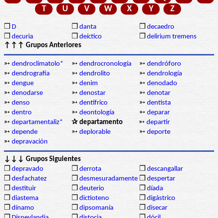
T
U
V
W
X
Y
Z
❒
D
❒
danta
❒
decaedro
❒
decuria
❒
deíctico
❒
delirium tremens
↑↑↑ Grupos Anteriores
➳
dendroclimatolo*
➳
dendrocronología
➳
dendróforo
➳
dendrografía
➳
dendrolito
➳
dendrología
➳
dengue
➳
denim
➳
denodado
➳
denodarse
➳
denostar
➳
denotar
➳
denso
➳
dentífrico
➳
dentista
➳
dentro
➳
deontología
➳
deparar
➳
departamentaliz*
✰ departamento
➳
departir
➳
depende
➳
deplorable
➳
deporte
➳
depravación
↓↓↓ Grupos Siguientes
❒
depravado
❒
derrota
❒
descangallar
❒
desfachatez
❒
desmesuradamente
❒
despertar
❒
destituir
❒
deuterio
❒
díada
❒
diastema
❒
dictioteno
❒
digástrico
❒
dínamo
❒
dipsomanía
❒
disecar
❒
Disneylandia
❒
distocia
❒
dócil