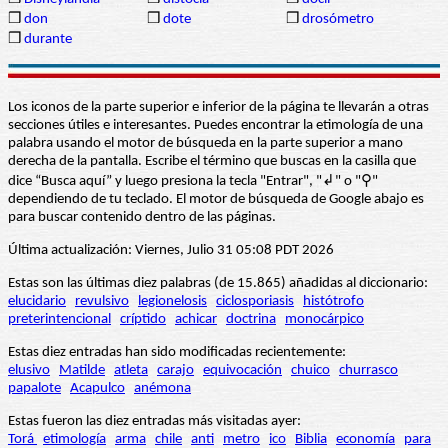
❒
don
❒
dote
❒
drosómetro
❒
durante
Los iconos de la parte superior e inferior de la página te llevarán a otras
secciones útiles e interesantes. Puedes encontrar la etimología de una
palabra usando el motor de búsqueda en la parte superior a mano
derecha de la pantalla. Escribe el término que buscas en la casilla que
dice “Busca aquí” y luego presiona la tecla "Entrar", "↲" o "⚲"
dependiendo de tu teclado. El motor de búsqueda de Google abajo es
para buscar contenido dentro de las páginas.
Última actualización: Viernes, Julio 31 05:08 PDT 2026
Estas son las últimas diez palabras (de 15.865) añadidas al diccionario:
elucidario
revulsivo
legionelosis
ciclosporiasis
histótrofo
preterintencional
críptido
achicar
doctrina
monocárpico
Estas diez entradas han sido modificadas recientemente:
elusivo
Matilde
atleta
carajo
equivocación
chuico
churrasco
papalote
Acapulco
anémona
Estas fueron las diez entradas más visitadas ayer:
Torá
etimología
arma
chile
anti
metro
ico
Biblia
economía
para