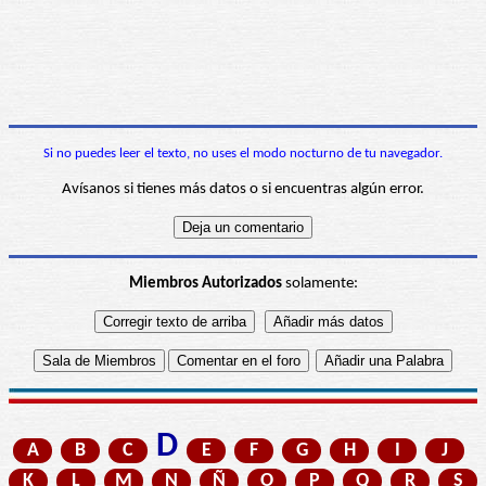
Si no puedes leer el texto, no uses el modo nocturno de tu navegador.
Avísanos si tienes más datos o si encuentras algún error.
Miembros Autorizados
solamente:
D
A
B
C
E
F
G
H
I
J
K
L
M
N
Ñ
O
P
Q
R
S