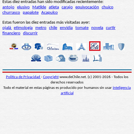
Estas diez entradas han sido modificadas recientemente:
antojo
elusivo
Matilde
atleta
carajo
equivocación
chuico
churrasco
papalote
Acapulco
Estas fueron las diez entradas más visitadas ayer:
ojalá
etimología
metro
chile
envidia
tomate
novela
curtir
financiero
discurrir
Política de Privacidad
-
Copyright
www.deChile.net. (c) 2001-2026 - Todos los
derechos reservados
Todo el material en estas páginas es producido por humanos sin usar
inteligencia
artificial