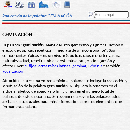
Radicación de la palabra GEMINACIÓN
GEMINACIÓN
La palabra "
geminación
" viene del latín
geminatio
y significa "acción y
efecto de duplicar, repetición inmediata de una consonante". Sus
componentes léxicos son:
geminare
(duplicar, causar que tenga una
naturaleza dual, repetir, unir en dos), más el sufijo -ción (acción y
efecto). Ver:
sufijos
,
otras raíces latinas
,
geminar
,
Géminis
y también
vocalización
.
Atención
: Esta es una entrada mínima. Solamente incluye la radicación y
la sufijación de la palabra
geminación
. Ni siquiera la tenemos en el
índice alfabético de abajo y no la incluimos en el número total de
palabras de este diccionario. Se recomienda seguir los enlaces dados
arriba en letras azules para más información sobre los elementos que
forman esta palabra.