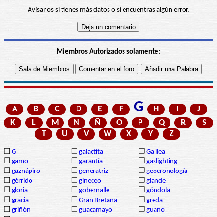
Avísanos si tienes más datos o si encuentras algún error.
Miembros Autorizados solamente:
G
A
B
C
D
E
F
H
I
J
K
L
M
N
Ñ
O
P
Q
R
S
T
U
V
W
X
Y
Z
❒
G
❒
galactita
❒
Galilea
❒
gamo
❒
garantía
❒
gaslighting
❒
gaznápiro
❒
generatriz
❒
geocronología
❒
gérrido
❒
gineceo
❒
glande
❒
gloria
❒
gobernalle
❒
góndola
❒
gracia
❒
Gran Bretaña
❒
greda
❒
griñón
❒
guacamayo
❒
guano