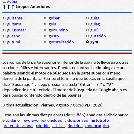
❒
gubia
↑↑↑ Grupos Anteriores
➳
guisante
➳
guisar
➳
guita
➳
guitarra
➳
gula
➳
gulag
➳
gulusmear
➳
gurrumino
➳
gurú
➳
gusano
➳
gusto
➳
gutación
➳
gutural
➳
guturalización
✰ gym
Los iconos de la parte superior e inferior de la página te llevarán a otras
secciones útiles e interesantes. Puedes encontrar la etimología de una
palabra usando el motor de búsqueda en la parte superior a mano
derecha de la pantalla. Escribe el término que buscas en la casilla que
dice “Busca aquí” y luego presiona la tecla "Entrar", "↲" o "⚲"
dependiendo de tu teclado. El motor de búsqueda de Google abajo es
para buscar contenido dentro de las páginas.
Última actualización: Viernes, Agosto 7 06:16 PDT 2026
Estas son las últimas diez palabras (de 15.865) añadidas al diccionario:
elucidario
revulsivo
legionelosis
ciclosporiasis
histótrofo
preterintencional
críptido
achicar
doctrina
monocárpico