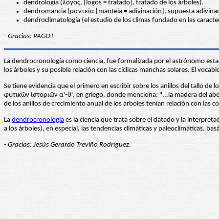
dendrología (λόγος, [logos = tratado], tratado de los árboles).
dendromancia (μαντεία [manteia = adivinación], supuesta adivinaci
dendroclimatología (el estudio de los climas fundado en las caracter
- Gracias: PAGOT
La dendrocronología como ciencia, fue formalizada por el astrónomo esta
los árboles y su posible relación con las cíclicas manchas solares. El vocab
Se tiene evidencia que el primero en escribir sobre los anillos del tallo de 
φυτικῶν ἱστοριῶν α'-θ', en griego, donde menciona: "...la madera del abe
de los anillos de crecimiento anual de los árboles tenían relación con las 
La
dendrocronología
es la ciencia que trata sobre el datado y la interpre
a los árboles), en especial, las tendencias climáticas y paleoclimáticas, ba
- Gracias: Jesús Gerardo Treviño Rodríguez.