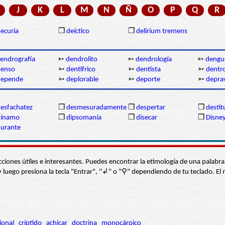
J
K
L
M
N
Ñ
O
P
Q
R
ecuria
❒
deíctico
❒
delirium tremens
endrografía
➳
dendrolito
➳
dendrología
➳
dengu
denso
➳
dentífrico
➳
dentista
➳
dentr
depende
➳
deplorable
➳
deporte
➳
depra
esfachatez
❒
desmesuradamente
❒
despertar
❒
destit
dínamo
❒
dipsomanía
❒
disecar
❒
Disney
urante
s secciones útiles e interesantes. Puedes encontrar la etimología de una pal
í” y luego presiona la tecla "Entrar", "↲" o "⚲" dependiendo de tu teclado.
ional
críptido
achicar
doctrina
monocárpico