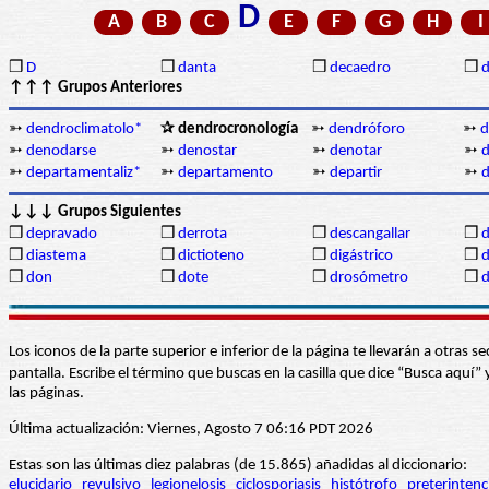
D
A
B
C
E
F
G
H
I
❒
D
❒
danta
❒
decaedro
❒
d
↑↑↑ Grupos Anteriores
➳
dendroclimatolo*
✰ dendrocronología
➳
dendróforo
➳
d
➳
denodarse
➳
denostar
➳
denotar
➳
➳
departamentaliz*
➳
departamento
➳
departir
➳
↓↓↓ Grupos Siguientes
❒
depravado
❒
derrota
❒
descangallar
❒
d
❒
diastema
❒
dictioteno
❒
digástrico
❒
❒
don
❒
dote
❒
drosómetro
❒
d
Los iconos de la parte superior e inferior de la página te llevarán a otra
pantalla. Escribe el término que buscas en la casilla que dice “Busca aqu
las páginas.
Última actualización: Viernes, Agosto 7 06:16 PDT 2026
Estas son las últimas diez palabras (de 15.865) añadidas al diccionario:
elucidario
revulsivo
legionelosis
ciclosporiasis
histótrofo
preterintenc