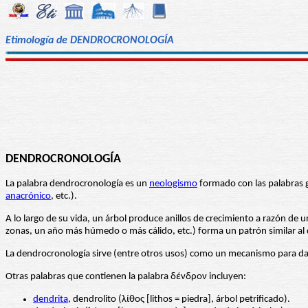
Etimología de DENDROCRONOLOGÍA
DENDROCRONOLOGÍA
La palabra dendrocronología es un
neologismo
formado con las palabras g
anacrónico
, etc.).
A lo largo de su vida, un árbol produce anillos de crecimiento a razón de 
zonas, un año más húmedo o más cálido, etc.) forma un patrón similar al d
La dendrocronología sirve (entre otros usos) como un mecanismo para data
Otras palabras que contienen la palabra δένδρον incluyen:
dendrita
, dendrolito (λίθος [lithos = piedra], árbol petrificado).