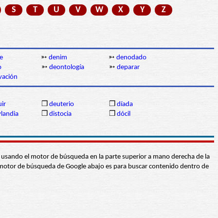
S
T
U
V
W
X
Y
Z
e
➳
denim
➳
denodado
o
➳
deontología
➳
deparar
vación
uir
❒
deuterio
❒
díada
landia
❒
distocia
❒
dócil
abra usando el motor de búsqueda en la parte superior a mano derecha de la
 El motor de búsqueda de Google abajo es para buscar contenido dentro de