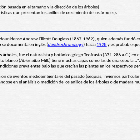
ón basada en el tamaño y la dirección de los árboles).
ísticas que presentan los anillos de crecimiento de los árboles).
dounidense Andrew Ellicott Douglass (1867-1962), quien además fundó en 19
lo se documenta en inglés (
dendrochronology
) hacia
1928
y es probable qu
los árboles, fue el naturalista y botánico griego Teofrasto (371-286 a.C.) en e
to blanco (
Abies alba
Mill.) tiene muchas capas como las de una cebolla...".
condiciones prevalentes bajo las que crecían las plantas en los respectivos p
tación de eventos medioambientales del pasado (sequías, inviernos particula
sándose en el análisis o medición de los anillos de los árboles o de madera mu