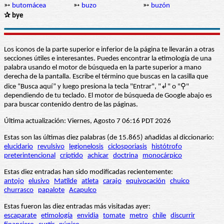
➳
butomácea
➳
buzo
➳
buzón
✰ bye
Los iconos de la parte superior e inferior de la página te llevarán a otras
secciones útiles e interesantes. Puedes encontrar la etimología de una
palabra usando el motor de búsqueda en la parte superior a mano
derecha de la pantalla. Escribe el término que buscas en la casilla que
dice “Busca aquí” y luego presiona la tecla "Entrar", "↲" o "⚲"
dependiendo de tu teclado. El motor de búsqueda de Google abajo es
para buscar contenido dentro de las páginas.
Última actualización: Viernes, Agosto 7 06:16 PDT 2026
Estas son las últimas diez palabras (de 15.865) añadidas al diccionario:
elucidario
revulsivo
legionelosis
ciclosporiasis
histótrofo
preterintencional
críptido
achicar
doctrina
monocárpico
Estas diez entradas han sido modificadas recientemente:
antojo
elusivo
Matilde
atleta
carajo
equivocación
chuico
churrasco
papalote
Acapulco
Estas fueron las diez entradas más visitadas ayer:
escaparate
etimología
envidia
tomate
metro
chile
discurrir