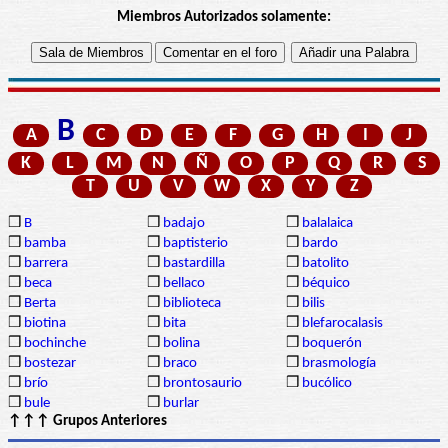
Miembros Autorizados solamente:
B
A
C
D
E
F
G
H
I
J
K
L
M
N
Ñ
O
P
Q
R
S
T
U
V
W
X
Y
Z
❒
B
❒
badajo
❒
balalaica
❒
bamba
❒
baptisterio
❒
bardo
❒
barrera
❒
bastardilla
❒
batolito
❒
beca
❒
bellaco
❒
béquico
❒
Berta
❒
biblioteca
❒
bilis
❒
biotina
❒
bita
❒
blefarocalasis
❒
bochinche
❒
bolina
❒
boquerón
❒
bostezar
❒
braco
❒
brasmología
❒
brío
❒
brontosaurio
❒
bucólico
❒
bule
❒
burlar
↑↑↑ Grupos Anteriores