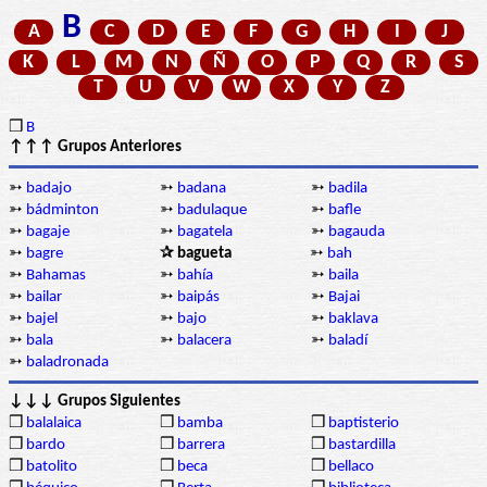
B
A
C
D
E
F
G
H
I
J
K
L
M
N
Ñ
O
P
Q
R
S
T
U
V
W
X
Y
Z
❒
B
↑↑↑ Grupos Anteriores
➳
badajo
➳
badana
➳
badila
➳
bádminton
➳
badulaque
➳
bafle
➳
bagaje
➳
bagatela
➳
bagauda
➳
bagre
✰ bagueta
➳
bah
➳
Bahamas
➳
bahía
➳
baila
➳
bailar
➳
baipás
➳
Bajai
➳
bajel
➳
bajo
➳
baklava
➳
bala
➳
balacera
➳
baladí
➳
baladronada
↓↓↓ Grupos Siguientes
❒
balalaica
❒
bamba
❒
baptisterio
❒
bardo
❒
barrera
❒
bastardilla
❒
batolito
❒
beca
❒
bellaco