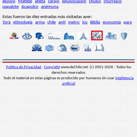
elusivo
Matilde
atleta
carajo
equivocación
chuico
churrasco
papalote
Acapulco
anémona
Estas fueron las diez entradas más visitadas ayer:
Torá
etimología
arma
chile
anti
metro
ico
Biblia
economía
para
Política de Privacidad
-
Copyright
www.deChile.net. (c) 2001-2026 - Todos los
derechos reservados
Todo el material en estas páginas es producido por humanos sin usar
inteligencia
artificial