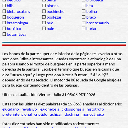
❒
béquico
❒
Berta
❒
biblioteca
❒
bilis
❒
biotina
❒
bita
❒
blefarocalasis
❒
bochinche
❒
bolina
❒
boquerón
❒
bostezar
❒
braco
❒
brasmología
❒
brío
❒
brontosaurio
❒
bucólico
❒
bule
❒
burlar
❒
butomácea
Los iconos de la parte superior e inferior de la página te llevarán a otras
secciones útiles e interesantes. Puedes encontrar la etimología de una
palabra usando el motor de búsqueda en la parte superior a mano
derecha de la pantalla. Escribe el término que buscas en la casilla que
dice “Busca aquí” y luego presiona la tecla "Entrar", "↲" o "⚲"
dependiendo de tu teclado. El motor de búsqueda de Google abajo es
para buscar contenido dentro de las páginas.
Última actualización: Viernes, Julio 31 05:08 PDT 2026
Estas son las últimas diez palabras (de 15.865) añadidas al diccionario:
elucidario
revulsivo
legionelosis
ciclosporiasis
histótrofo
preterintencional
críptido
achicar
doctrina
monocárpico
Estas diez entradas han sido modificadas recientemente: