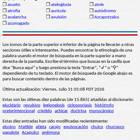
❒
asueto
❒
ateloglosia
❒
atole
❒
atrofia
❒
aurícula
❒
autódromo
❒
avalancha
❒
avulsión
❒
Azcapotzalco
❒
azumagado
Los iconos de la parte superior e inferior de la página te llevarán a otras
secciones útiles e interesantes. Puedes encontrar la etimología de una
palabra usando el motor de búsqueda en la parte superior a mano
derecha de la pantalla. Escribe el término que buscas en la casilla que
dice “Busca aquí” y luego presiona la tecla "Entrar", "↲" o "⚲"
dependiendo de tu teclado. El motor de búsqueda de Google abajo es
para buscar contenido dentro de las páginas.
Última actualización: Viernes, Julio 31 05:08 PDT 2026
Estas son las últimas diez palabras (de 15.865) añadidas al diccionario:
elucidario
revulsivo
legionelosis
ciclosporiasis
histótrofo
preterintencional
críptido
achicar
doctrina
monocárpico
Estas diez entradas han sido modificadas recientemente:
elusivo
Matilde
atleta
carajo
equivocación
chuico
churrasco
papalote
Acapulco
anémona