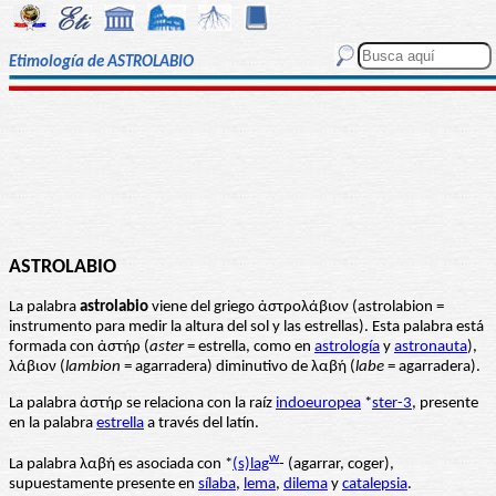
Etimología de ASTROLABIO
ASTROLABIO
La palabra
astrolabio
viene del griego ἀστρολάβιον (astrolabion =
instrumento para medir la altura del sol y las estrellas). Esta palabra está
formada con ἀστήρ (
aster
= estrella, como en
astrología
y
astronauta
),
λάβιον (
lambion
= agarradera) diminutivo de λαβή (
labe
= agarradera).
La palabra ἀστήρ se relaciona con la raíz
indoeuropea
*
ster-3
, presente
en la palabra
estrella
a través del latín.
w
La palabra λαβή es asociada con *
(s)lag
- (agarrar, coger),
supuestamente presente en
sílaba
,
lema
,
dilema
y
catalepsia
.