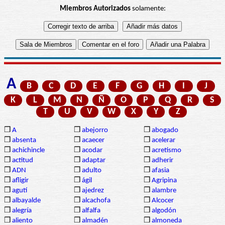
Miembros Autorizados
solamente:
A
B
C
D
E
F
G
H
I
J
K
L
M
N
Ñ
O
P
Q
R
S
T
U
V
W
X
Y
Z
❒
A
❒
abejorro
❒
abogado
❒
absenta
❒
acaecer
❒
acelerar
❒
achichincle
❒
acodar
❒
acretismo
❒
actitud
❒
adaptar
❒
adherir
❒
ADN
❒
adulto
❒
afasia
❒
afligir
❒
ágil
❒
Agripina
❒
agutí
❒
ajedrez
❒
alambre
❒
albayalde
❒
alcachofa
❒
Alcocer
❒
alegría
❒
alfalfa
❒
algodón
❒
aliento
❒
almadén
❒
almoneda