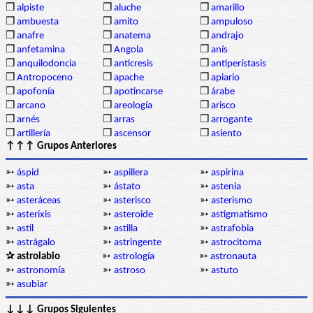
❒
alpiste
❒
aluche
❒
amarillo
❒
ambuesta
❒
amito
❒
ampuloso
❒
anafre
❒
anatema
❒
andrajo
❒
anfetamina
❒
Angola
❒
anís
❒
anquilodoncia
❒
anticresis
❒
antiperístasis
❒
Antropoceno
❒
apache
❒
apiario
❒
apofonía
❒
apotincarse
❒
árabe
❒
arcano
❒
areología
❒
arisco
❒
arnés
❒
arras
❒
arrogante
❒
artillería
❒
ascensor
❒
asiento
↑↑↑ Grupos Anteriores
➳
áspid
➳
aspillera
➳
aspirina
➳
asta
➳
ástato
➳
astenia
➳
asteráceas
➳
asterisco
➳
asterismo
➳
asterixis
➳
asteroide
➳
astigmatismo
➳
astil
➳
astilla
➳
astrafobia
➳
astrágalo
➳
astringente
➳
astrocitoma
✰ astrolabio
➳
astrología
➳
astronauta
➳
astronomía
➳
astroso
➳
astuto
➳
asubiar
↓↓↓ Grupos Siguientes