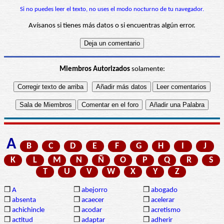
Si no puedes leer el texto, no uses el modo nocturno de tu navegador.
Avísanos si tienes más datos o si encuentras algún error.
Miembros Autorizados
solamente:
A
B
C
D
E
F
G
H
I
J
K
L
M
N
Ñ
O
P
Q
R
S
T
U
V
W
X
Y
Z
❒
A
❒
abejorro
❒
abogado
❒
absenta
❒
acaecer
❒
acelerar
❒
achichincle
❒
acodar
❒
acretismo
❒
actitud
❒
adaptar
❒
adherir