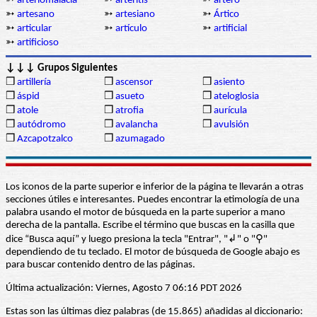
➳
arteriomalacia
➳
arteritis
➳
artero
➳
artesano
➳
artesiano
➳
Ártico
➳
articular
➳
artículo
➳
artificial
➳
artificioso
↓↓↓ Grupos Siguientes
❒
artillería
❒
ascensor
❒
asiento
❒
áspid
❒
asueto
❒
ateloglosia
❒
atole
❒
atrofia
❒
aurícula
❒
autódromo
❒
avalancha
❒
avulsión
❒
Azcapotzalco
❒
azumagado
Los iconos de la parte superior e inferior de la página te llevarán a otras
secciones útiles e interesantes. Puedes encontrar la etimología de una
palabra usando el motor de búsqueda en la parte superior a mano
derecha de la pantalla. Escribe el término que buscas en la casilla que
dice “Busca aquí” y luego presiona la tecla "Entrar", "↲" o "⚲"
dependiendo de tu teclado. El motor de búsqueda de Google abajo es
para buscar contenido dentro de las páginas.
Última actualización: Viernes, Agosto 7 06:16 PDT 2026
Estas son las últimas diez palabras (de 15.865) añadidas al diccionario: