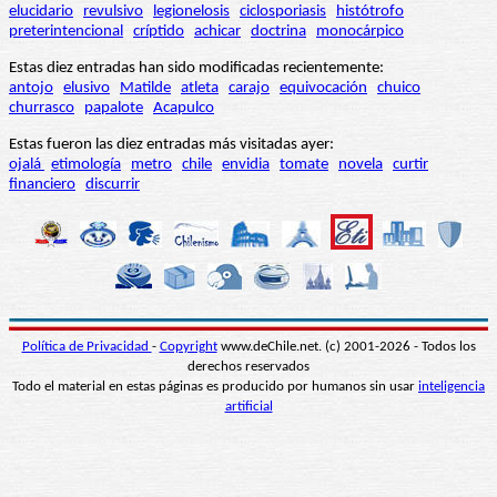
elucidario
revulsivo
legionelosis
ciclosporiasis
histótrofo
preterintencional
críptido
achicar
doctrina
monocárpico
Estas diez entradas han sido modificadas recientemente:
antojo
elusivo
Matilde
atleta
carajo
equivocación
chuico
churrasco
papalote
Acapulco
Estas fueron las diez entradas más visitadas ayer:
ojalá
etimología
metro
chile
envidia
tomate
novela
curtir
financiero
discurrir
Política de Privacidad
-
Copyright
www.deChile.net. (c) 2001-2026 - Todos los
derechos reservados
Todo el material en estas páginas es producido por humanos sin usar
inteligencia
artificial