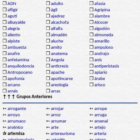
❒
ADN
❒
adulto
❒
afasia
❒
afligir
❒
ágil
❒
Agripina
❒
agutí
❒
ajedrez
❒
alambre
❒
albayalde
❒
alcachofa
❒
Alcocer
❒
alegría
❒
alfalfa
❒
algodón
❒
aliento
❒
almadén
❒
almoneda
❒
alpiste
❒
aluche
❒
amarillo
❒
ambuesta
❒
amito
❒
ampuloso
❒
anafre
❒
anatema
❒
andrajo
❒
anfetamina
❒
Angola
❒
anís
❒
anquilodoncia
❒
anticresis
❒
antiperístasis
❒
Antropoceno
❒
apache
❒
apiario
❒
apofonía
❒
apotincarse
❒
árabe
❒
arcano
❒
areología
❒
arisco
❒
arnés
❒
arras
↑↑↑ Grupos Anteriores
➳
arrogante
➳
arrojar
➳
arrope
➳
arroyo
➳
arroz
➳
arruga
➳
arrumaco
➳
arrumar
➳
arsenal
➳
arsénico
➳
arte
➳
artejo
✰ artemisa
➳
artereurisma
➳
arteria