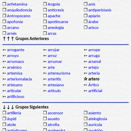
❒
anfetamina
❒
Angola
❒
anís
❒
anquilodoncia
❒
anticresis
❒
antiperístasis
❒
Antropoceno
❒
apache
❒
apiario
❒
apofonía
❒
apotincarse
❒
árabe
❒
arcano
❒
areología
❒
arisco
❒
arnés
❒
arras
↑↑↑ Grupos Anteriores
➳
arrogante
➳
arrojar
➳
arrope
➳
arroyo
➳
arroz
➳
arruga
➳
arrumaco
➳
arrumar
➳
arsenal
➳
arsénico
➳
arte
➳
artejo
➳
artemisa
➳
artereurisma
➳
arteria
➳
arteriomalacia
➳
arteritis
✰ artero
➳
artesano
➳
artesiano
➳
Ártico
➳
articular
➳
artículo
➳
artificial
➳
artificioso
↓↓↓ Grupos Siguientes
❒
artillería
❒
ascensor
❒
asiento
❒
áspid
❒
asueto
❒
ateloglosia
❒
atole
❒
atrofia
❒
aurícula
❒
autódromo
❒
avalancha
❒
avulsión