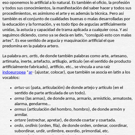
eso oponemos lo artificial a lo natural. Es también el oficio, la profesión
y todos sus conocimientos, la manifestación del saber hacer y todos sus
procedimientos, es asimismo el arte y es además la técnica. Pero así
también es el conjunto de cualidades buenas o malas desarrolladas por
la educación y la formación, y es todo tipo de argucias artificialmente
unidas, la astucia y capacidad de trama aplicada a cualquier cosa. Y así
seguimos diciendo, como ya se decía en latín, "consiguió esto con malas
artes". Es ese sentido de argucia y maquinación artificial el que
predomina en la palabra artero.
La palabra
ars, artis
, de donde también palabras como arte, artesano,
artimaña, inerte, artefacto, artilugio, artículo (en el sentido de producto
artificialmente fabricado), artificio, etc., se vincula a una raíz
indoeuropea
*
ar
- (ajustar, colocar), que también se asocia en latín a los
vocablos:
artus-us
(pata, articulación) de donde artejo y artículo (en el
sentido de parte articulada de un todo).
arma
(las armas), de donde arma, armario, armisticio, armatoste,
alarma, gendarme…
armus
(articulación del hombro, hombro), de donde armón y
armilar.
artare
(estrechar, apretar), de donde coartar y coartada.
ordo, ordĭnis
(orden, fila), de donde orden, ordenar, coordinar,
subordinar, urdir, urdimbre, exordio, primordial, etc.