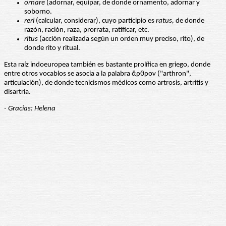
ornare
(adornar, equipar, de donde ornamento, adornar y
soborno.
reri
(calcular, considerar), cuyo participio es
ratus,
de donde
razón, ración, raza, prorrata, ratificar, etc.
ritus
(acción realizada según un orden muy preciso, rito), de
donde rito y ritual.
Esta raíz indoeuropea también es bastante prolífica en griego, donde
entre otros vocablos se asocia a la palabra ἄρθρον ("arthron",
articulación), de donde tecnicismos médicos como artrosis, artritis y
disartria.
- Gracias: Helena