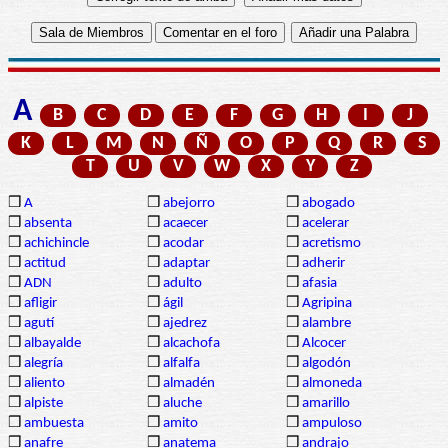
A
B
C
D
E
F
G
H
I
J
K
L
M
N
Ñ
O
P
Q
R
S
T
U
V
W
X
Y
Z
❒
A
❒
abejorro
❒
abogado
❒
absenta
❒
acaecer
❒
acelerar
❒
achichincle
❒
acodar
❒
acretismo
❒
actitud
❒
adaptar
❒
adherir
❒
ADN
❒
adulto
❒
afasia
❒
afligir
❒
ágil
❒
Agripina
❒
agutí
❒
ajedrez
❒
alambre
❒
albayalde
❒
alcachofa
❒
Alcocer
❒
alegría
❒
alfalfa
❒
algodón
❒
aliento
❒
almadén
❒
almoneda
❒
alpiste
❒
aluche
❒
amarillo
❒
ambuesta
❒
amito
❒
ampuloso
❒
anafre
❒
anatema
❒
andrajo