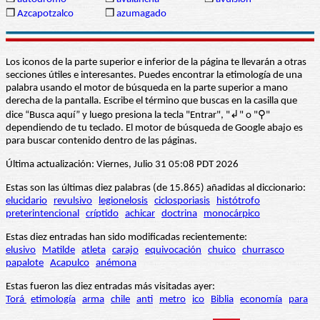
❒
Azcapotzalco
❒
azumagado
Los iconos de la parte superior e inferior de la página te llevarán a otras
secciones útiles e interesantes. Puedes encontrar la etimología de una
palabra usando el motor de búsqueda en la parte superior a mano
derecha de la pantalla. Escribe el término que buscas en la casilla que
dice “Busca aquí” y luego presiona la tecla "Entrar", "↲" o "⚲"
dependiendo de tu teclado. El motor de búsqueda de Google abajo es
para buscar contenido dentro de las páginas.
Última actualización: Viernes, Julio 31 05:08 PDT 2026
Estas son las últimas diez palabras (de 15.865) añadidas al diccionario:
elucidario
revulsivo
legionelosis
ciclosporiasis
histótrofo
preterintencional
críptido
achicar
doctrina
monocárpico
Estas diez entradas han sido modificadas recientemente:
elusivo
Matilde
atleta
carajo
equivocación
chuico
churrasco
papalote
Acapulco
anémona
Estas fueron las diez entradas más visitadas ayer:
Torá
etimología
arma
chile
anti
metro
ico
Biblia
economía
para